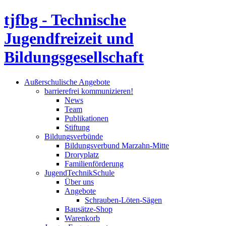
tjfbg - Technische
Jugendfreizeit und
Bildungsgesellschaft
Außerschulische Angebote
barrierefrei kommunizieren!
News
Team
Publikationen
Stiftung
Bildungsverbünde
Bildungsverbund Marzahn-Mitte
Droryplatz
Familienförderung
JugendTechnikSchule
Über uns
Angebote
Schrauben-Löten-Sägen
Bausätze-Shop
Warenkorb