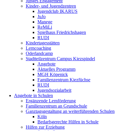
Junges Engagement
Kinder- und Jugendzentren
Jugendclub IKARUS
JuJo
Manege
ReMiLi
Spielhaus Friedrichshagen
RUDI
Kindertagesstätten
Lerncoaching
Oderlandcamp
Stadtteilzentrum Campus Kiezspindel
Angebote
Aktuelles Programm
MGH Köpenick
Familienzentrum Kiezfüchse
RUDI
Jugendsozialarbeit
Angebote in Schulen
Ergänzende Lernförderung
Familienzentrum an Grundschule
Ganztagsgestaltung an weiterführenden Schulen
Köln
Bedarfsgerechte Hilfen in Schule
Hilfen zur Erziehung