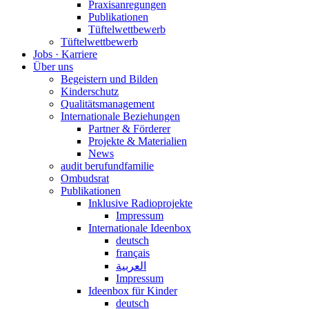
Praxisanregungen
Publikationen
Tüftelwettbewerb
Tüftelwettbewerb
Jobs · Karriere
Über uns
Begeistern und Bilden
Kinderschutz
Qualitätsmanagement
Internationale Beziehungen
Partner & Förderer
Projekte & Materialien
News
audit berufundfamilie
Ombudsrat
Publikationen
Inklusive Radioprojekte
Impressum
Internationale Ideenbox
deutsch
français
العربية
Impressum
Ideenbox für Kinder
deutsch