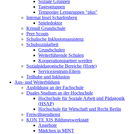
Soziale Gruppen
Tagesgruppen
Temporäre Lerngruppen "plus"
Internat Insel Scharfenberg
Spieledoktor
Kristall Grundschule
Peer Scouts
Schulische Inklusionsassistenz
Schulsozialarbeit
Grundschulen
Weiterführende Schulen
Kooperationspartner werden
Sozialpädagogische Bereiche (Horte)
Servicezentrum-Eltern
Teilhabe und Inklusion
Aus- und Weiterbildung
Ausbildung an der Fachschule
Duales Studium an der Hochschule
Hochschule für Soziale Arbeit und Pädagogik
(HSAP)
Hochschule für Wirtschaft und Recht Berlin
Freiwilligendienst
KON TE XIS Bildungswerkstatt
Angebote
Mädchen in MINT