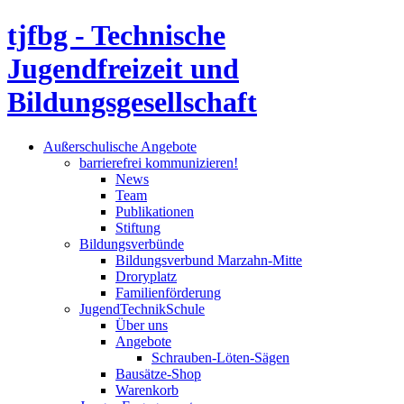
tjfbg - Technische
Jugendfreizeit und
Bildungsgesellschaft
Außerschulische Angebote
barrierefrei kommunizieren!
News
Team
Publikationen
Stiftung
Bildungsverbünde
Bildungsverbund Marzahn-Mitte
Droryplatz
Familienförderung
JugendTechnikSchule
Über uns
Angebote
Schrauben-Löten-Sägen
Bausätze-Shop
Warenkorb