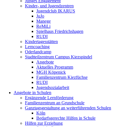
Junges Engagement
Kinder- und Jugendzentren
Jugendclub IKARUS
JuJo
Manege
ReMiLi
Spielhaus Friedrichshagen
RUDI
Kindertagesstätten
Lerncoaching
Oderlandcamp
Stadtteilzentrum Campus Kiezspindel
Angebote
Aktuelles Programm
MGH Köpenick
Familienzentrum Kiezfüchse
RUDI
Jugendsozialarbeit
Angebote in Schulen
Ergänzende Lernförderung
Familienzentrum an Grundschule
Ganztagsgestaltung an weiterführenden Schulen
Köln
Bedarfsgerechte Hilfen in Schule
Hilfen zur Erziehung