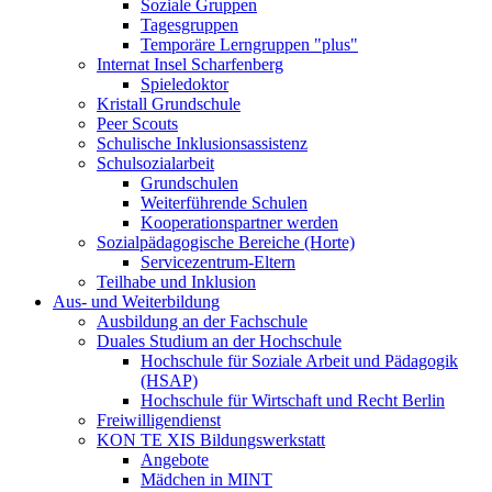
Soziale Gruppen
Tagesgruppen
Temporäre Lerngruppen "plus"
Internat Insel Scharfenberg
Spieledoktor
Kristall Grundschule
Peer Scouts
Schulische Inklusionsassistenz
Schulsozialarbeit
Grundschulen
Weiterführende Schulen
Kooperationspartner werden
Sozialpädagogische Bereiche (Horte)
Servicezentrum-Eltern
Teilhabe und Inklusion
Aus- und Weiterbildung
Ausbildung an der Fachschule
Duales Studium an der Hochschule
Hochschule für Soziale Arbeit und Pädagogik
(HSAP)
Hochschule für Wirtschaft und Recht Berlin
Freiwilligendienst
KON TE XIS Bildungswerkstatt
Angebote
Mädchen in MINT