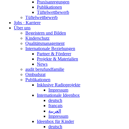
Praxisanregungen
Publikationen
Tüftelwettbewerb
Tüftelwettbewerb
Jobs · Karriere
Über uns
Begeistern und Bilden
Kinderschutz
Qualitätsmanagement
Internationale Beziehungen
Partner & Förderer
Projekte & Materialien
News
audit berufundfamilie
Ombudsrat
Publikationen
Inklusive Radioprojekte
Impressum
Internationale Ideenbox
deutsch
français
العربية
Impressum
Ideenbox für Kinder
deutsch