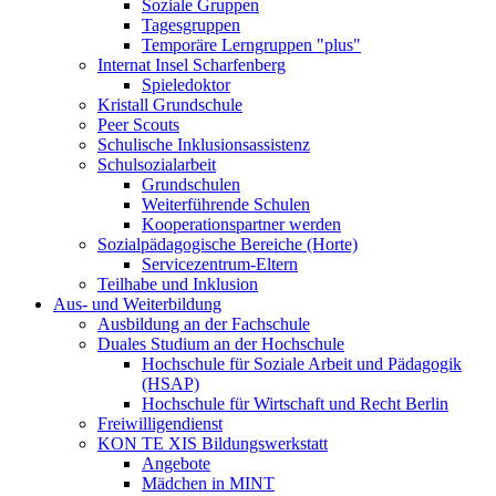
Soziale Gruppen
Tagesgruppen
Temporäre Lerngruppen "plus"
Internat Insel Scharfenberg
Spieledoktor
Kristall Grundschule
Peer Scouts
Schulische Inklusionsassistenz
Schulsozialarbeit
Grundschulen
Weiterführende Schulen
Kooperationspartner werden
Sozialpädagogische Bereiche (Horte)
Servicezentrum-Eltern
Teilhabe und Inklusion
Aus- und Weiterbildung
Ausbildung an der Fachschule
Duales Studium an der Hochschule
Hochschule für Soziale Arbeit und Pädagogik
(HSAP)
Hochschule für Wirtschaft und Recht Berlin
Freiwilligendienst
KON TE XIS Bildungswerkstatt
Angebote
Mädchen in MINT