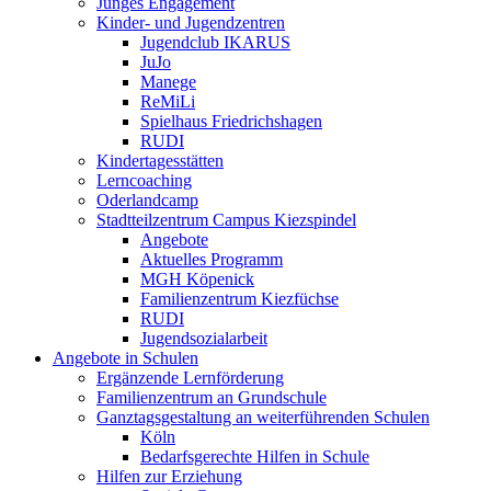
Junges Engagement
Kinder- und Jugendzentren
Jugendclub IKARUS
JuJo
Manege
ReMiLi
Spielhaus Friedrichshagen
RUDI
Kindertagesstätten
Lerncoaching
Oderlandcamp
Stadtteilzentrum Campus Kiezspindel
Angebote
Aktuelles Programm
MGH Köpenick
Familienzentrum Kiezfüchse
RUDI
Jugendsozialarbeit
Angebote in Schulen
Ergänzende Lernförderung
Familienzentrum an Grundschule
Ganztagsgestaltung an weiterführenden Schulen
Köln
Bedarfsgerechte Hilfen in Schule
Hilfen zur Erziehung