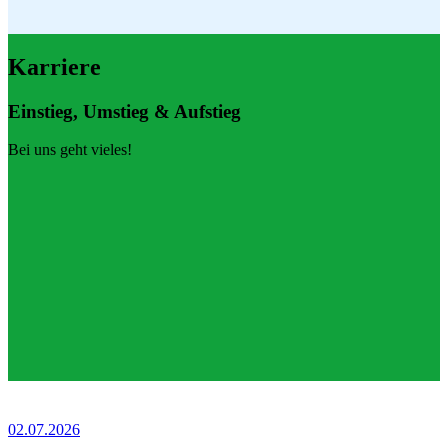
Medien!
Aktuelles
Karriere
Einstieg, Umstieg & Aufstieg
Sommerferien, Sonne und Fußball satt
Bei uns geht vieles!
Die Ferienfußballschule 2026
09.07.2026
Von Kindern. Für Kinder.
07.07.2026
Teilhaben ...
02.07.2026