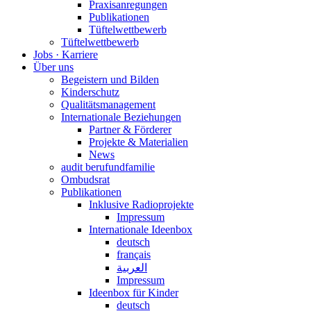
Praxisanregungen
Publikationen
Tüftelwettbewerb
Tüftelwettbewerb
Jobs · Karriere
Über uns
Begeistern und Bilden
Kinderschutz
Qualitätsmanagement
Internationale Beziehungen
Partner & Förderer
Projekte & Materialien
News
audit berufundfamilie
Ombudsrat
Publikationen
Inklusive Radioprojekte
Impressum
Internationale Ideenbox
deutsch
français
العربية
Impressum
Ideenbox für Kinder
deutsch