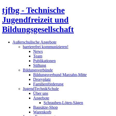
tjfbg - Technische
Jugendfreizeit und
Bildungsgesellschaft
Außerschulische Angebote
barrierefrei kommunizieren!
News
Team
Publikationen
Stiftung
Bildungsverbünde
Bildungsverbund Marzahn-Mitte
Droryplatz
Familienförderung
JugendTechnikSchule
Über uns
Angebote
Schrauben-Löten-Sägen
Bausätze-Shop
Warenkorb