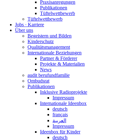
Praxisanregungen
Publikationen
Tüftelwettbewerb
Tüftelwettbewerb
Jobs · Karriere
Über uns
Begeistern und Bilden
Kinderschutz
Qualitätsmanagement
Internationale Beziehungen
Partner & Förderer
Projekte & Materialien
News
audit berufundfamilie
Ombudsrat
Publikationen
Inklusive Radioprojekte
Impressum
Internationale Ideenbox
deutsch
français
العربية
Impressum
Ideenbox für Kinder
deutsch