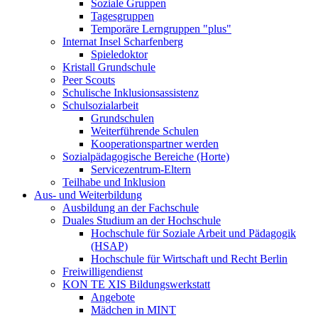
Soziale Gruppen
Tagesgruppen
Temporäre Lerngruppen "plus"
Internat Insel Scharfenberg
Spieledoktor
Kristall Grundschule
Peer Scouts
Schulische Inklusionsassistenz
Schulsozialarbeit
Grundschulen
Weiterführende Schulen
Kooperationspartner werden
Sozialpädagogische Bereiche (Horte)
Servicezentrum-Eltern
Teilhabe und Inklusion
Aus- und Weiterbildung
Ausbildung an der Fachschule
Duales Studium an der Hochschule
Hochschule für Soziale Arbeit und Pädagogik
(HSAP)
Hochschule für Wirtschaft und Recht Berlin
Freiwilligendienst
KON TE XIS Bildungswerkstatt
Angebote
Mädchen in MINT