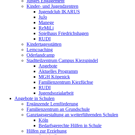
Junges Engagement
Kinder- und Jugendzentren
Jugendclub IKARUS
JuJo
Manege
ReMiLi
Spielhaus Friedrichshagen
RUDI
Kindertagesstätten
Lerncoaching
Oderlandcamp
Stadtteilzentrum Campus Kiezspindel
Angebote
Aktuelles Programm
MGH Köpenick
Familienzentrum Kiezfüchse
RUDI
Jugendsozialarbeit
Angebote in Schulen
Ergänzende Lernförderung
Familienzentrum an Grundschule
Ganztagsgestaltung an weiterführenden Schulen
Köln
Bedarfsgerechte Hilfen in Schule
Hilfen zur Erziehung