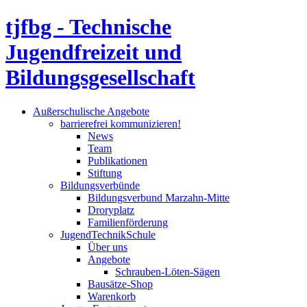
tjfbg - Technische
Jugendfreizeit und
Bildungsgesellschaft
Außerschulische Angebote
barrierefrei kommunizieren!
News
Team
Publikationen
Stiftung
Bildungsverbünde
Bildungsverbund Marzahn-Mitte
Droryplatz
Familienförderung
JugendTechnikSchule
Über uns
Angebote
Schrauben-Löten-Sägen
Bausätze-Shop
Warenkorb