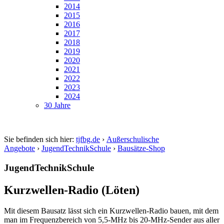
2014
2015
2016
2017
2018
2019
2020
2021
2022
2023
2024
30 Jahre
Sie befinden sich hier:
tjfbg.de
›
Außerschulische
Angebote
›
JugendTechnikSchule
›
Bausätze-Shop
JugendTechnikSchule
Kurzwellen-Radio (Löten)
Mit diesem Bausatz lässt sich ein Kurzwellen-Radio bauen, mit dem
man im Frequenzbereich von 5,5-MHz bis 20-MHz-Sender aus aller