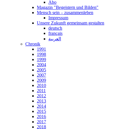
Abo
Magazin "Begeistern und Bilden"
Mensch sein – zusammenleben
Impressum
Unsere Zukunft gemeinsam gestalten
deutsch
français
العربية
Chronik
1991
1998
1999
2004
2005
2007
2009
2010
2011
2012
2013
2014
2015
2016
2017
2018