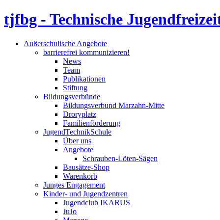
tjfbg - Technische Jugendfreizei
Außerschulische Angebote
barrierefrei kommunizieren!
News
Team
Publikationen
Stiftung
Bildungsverbünde
Bildungsverbund Marzahn-Mitte
Droryplatz
Familienförderung
JugendTechnikSchule
Über uns
Angebote
Schrauben-Löten-Sägen
Bausätze-Shop
Warenkorb
Junges Engagement
Kinder- und Jugendzentren
Jugendclub IKARUS
JuJo