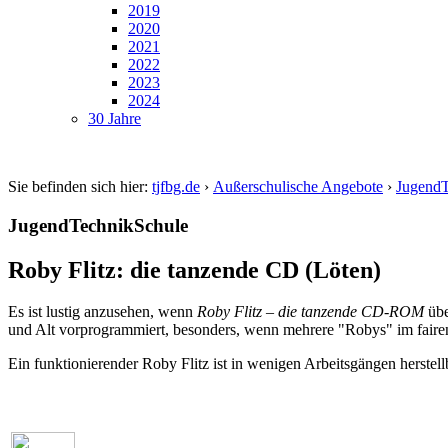
2019
2020
2021
2022
2023
2024
30 Jahre
Sie befinden sich hier:
tjfbg.de
›
Außerschulische Angebote
›
JugendT
JugendTechnikSchule
Roby Flitz: die tanzende CD (Löten)
Es ist lustig anzusehen, wenn
Roby Flitz – die tanzende CD-ROM
übe
und Alt vorprogrammiert, besonders, wenn mehrere "Robys" im faire
Ein funktionierender Roby Flitz ist in wenigen Arbeitsgängen herstell