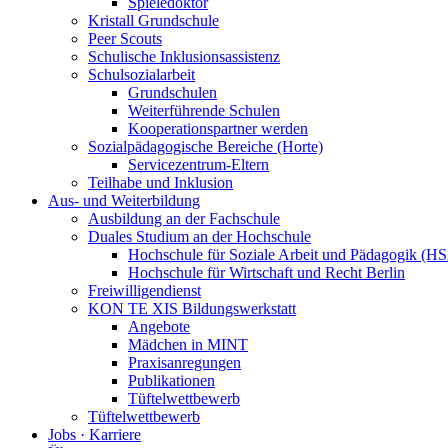
Spieledoktor
Kristall Grundschule
Peer Scouts
Schulische Inklusionsassistenz
Schulsozialarbeit
Grundschulen
Weiterführende Schulen
Kooperationspartner werden
Sozialpädagogische Bereiche (Horte)
Servicezentrum-Eltern
Teilhabe und Inklusion
Aus- und Weiterbildung
Ausbildung an der Fachschule
Duales Studium an der Hochschule
Hochschule für Soziale Arbeit und Pädagogik (H
Hochschule für Wirtschaft und Recht Berlin
Freiwilligendienst
KON TE XIS Bildungswerkstatt
Angebote
Mädchen in MINT
Praxisanregungen
Publikationen
Tüftelwettbewerb
Tüftelwettbewerb
Jobs · Karriere