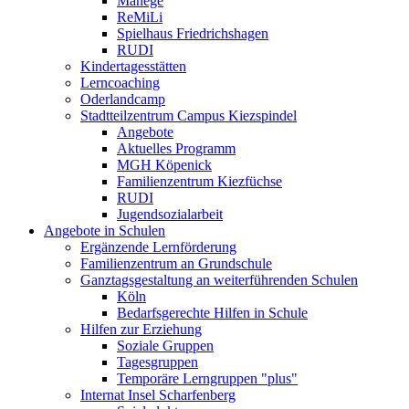
Manege
ReMiLi
Spielhaus Friedrichshagen
RUDI
Kindertagesstätten
Lerncoaching
Oderlandcamp
Stadtteilzentrum Campus Kiezspindel
Angebote
Aktuelles Programm
MGH Köpenick
Familienzentrum Kiezfüchse
RUDI
Jugendsozialarbeit
Angebote in Schulen
Ergänzende Lernförderung
Familienzentrum an Grundschule
Ganztagsgestaltung an weiterführenden Schulen
Köln
Bedarfsgerechte Hilfen in Schule
Hilfen zur Erziehung
Soziale Gruppen
Tagesgruppen
Temporäre Lerngruppen "plus"
Internat Insel Scharfenberg