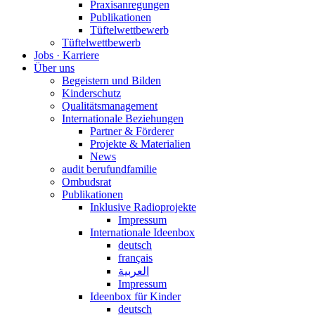
Praxisanregungen
Publikationen
Tüftelwettbewerb
Tüftelwettbewerb
Jobs · Karriere
Über uns
Begeistern und Bilden
Kinderschutz
Qualitätsmanagement
Internationale Beziehungen
Partner & Förderer
Projekte & Materialien
News
audit berufundfamilie
Ombudsrat
Publikationen
Inklusive Radioprojekte
Impressum
Internationale Ideenbox
deutsch
français
العربية
Impressum
Ideenbox für Kinder
deutsch