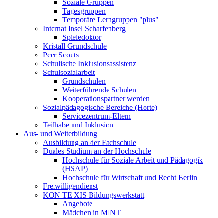
Soziale Gruppen
Tagesgruppen
Temporäre Lerngruppen "plus"
Internat Insel Scharfenberg
Spieledoktor
Kristall Grundschule
Peer Scouts
Schulische Inklusionsassistenz
Schulsozialarbeit
Grundschulen
Weiterführende Schulen
Kooperationspartner werden
Sozialpädagogische Bereiche (Horte)
Servicezentrum-Eltern
Teilhabe und Inklusion
Aus- und Weiterbildung
Ausbildung an der Fachschule
Duales Studium an der Hochschule
Hochschule für Soziale Arbeit und Pädagogik
(HSAP)
Hochschule für Wirtschaft und Recht Berlin
Freiwilligendienst
KON TE XIS Bildungswerkstatt
Angebote
Mädchen in MINT