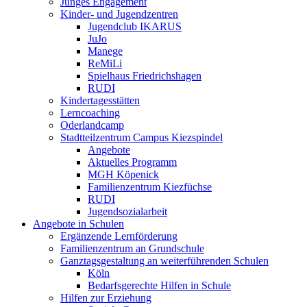
Junges Engagement
Kinder- und Jugendzentren
Jugendclub IKARUS
JuJo
Manege
ReMiLi
Spielhaus Friedrichshagen
RUDI
Kindertagesstätten
Lerncoaching
Oderlandcamp
Stadtteilzentrum Campus Kiezspindel
Angebote
Aktuelles Programm
MGH Köpenick
Familienzentrum Kiezfüchse
RUDI
Jugendsozialarbeit
Angebote in Schulen
Ergänzende Lernförderung
Familienzentrum an Grundschule
Ganztagsgestaltung an weiterführenden Schulen
Köln
Bedarfsgerechte Hilfen in Schule
Hilfen zur Erziehung