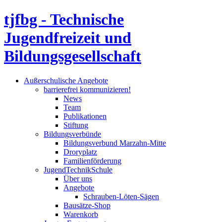
tjfbg - Technische
Jugendfreizeit und
Bildungsgesellschaft
Außerschulische Angebote
barrierefrei kommunizieren!
News
Team
Publikationen
Stiftung
Bildungsverbünde
Bildungsverbund Marzahn-Mitte
Droryplatz
Familienförderung
JugendTechnikSchule
Über uns
Angebote
Schrauben-Löten-Sägen
Bausätze-Shop
Warenkorb