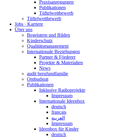
Praxisanregungen
Publikationen
Tüftelwettbewerb
Tüftelwettbewerb
Jobs · Karriere
Über uns
Begeistern und Bilden
Kinderschutz
Qualitätsmanagement
Internationale Beziehungen
Partner & Förderer
Projekte & Materialien
News
audit berufundfamilie
Ombudsrat
Publikationen
Inklusive Radioprojekte
Impressum
Internationale Ideenbox
deutsch
français
العربية
Impressum
Ideenbox für Kinder
deutsch