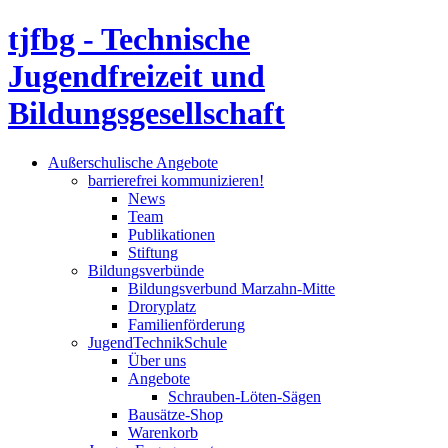
tjfbg - Technische
Jugendfreizeit und
Bildungsgesellschaft
Außerschulische Angebote
barrierefrei kommunizieren!
News
Team
Publikationen
Stiftung
Bildungsverbünde
Bildungsverbund Marzahn-Mitte
Droryplatz
Familienförderung
JugendTechnikSchule
Über uns
Angebote
Schrauben-Löten-Sägen
Bausätze-Shop
Warenkorb