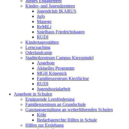
Junges Engagement
Kinder- und Jugendzentren
Jugendclub IKARUS
JuJo
Manege
ReMiLi
Spielhaus Friedrichshagen
RUDI
Kindertagesstätten
Lerncoaching
Oderlandcamp
Stadtteilzentrum Campus Kiezspindel
Angebote
Aktuelles Programm
MGH Köpenick
Familienzentrum Kiezfüchse
RUDI
Jugendsozialarbeit
Angebote in Schulen
Ergänzende Lernförderung
Familienzentrum an Grundschule
Ganztagsgestaltung an weiterführenden Schulen
Köln
Bedarfsgerechte Hilfen in Schule
Hilfen zur Erziehung