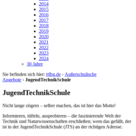
2014
2015
2016
2017
2018
2019
2020
2021
2022
2023
2024
30 Jahre
Sie befinden sich hier:
tjfbg.de
›
Außerschulische
Angebote
›
JugendTechnikSchule
JugendTechnikSchule
Nicht lange zögern – selber machen, das ist hier das Motto!
Informieren, tüfteln, ausprobieren – die faszinierende Welt der
Technik und Naturwissenschaften erschließen; wem das gefällt, der
ist in der JugendTechnikSchule (JTS) an der richtigen Adresse.