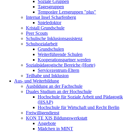
Soziale Gruppen
Tagesgruppen
Temporäre Lerngruppen "plus"
Internat Insel Scharfenberg
Spieledoktor
Kristall Grundschule
Peer Scouts
Schulische Inklusionsassistenz
Schulsozialarbeit
Grundschulen
Weiterführende Schulen
Kooperationspartner werden
Sozialpädagogische Bereiche (Horte)
Servicezentrum-Eltern
Teilhabe und Inklusion
Aus- und Weiterbildung
Ausbildung an der Fachschule
Duales Studium an der Hochschule
Hochschule für Soziale Arbeit und Pädagogik
(HSAP)
Hochschule für Wirtschaft und Recht Berlin
Freiwilligendienst
KON TE XIS Bildungswerkstatt
Angebote
Mädchen in MINT