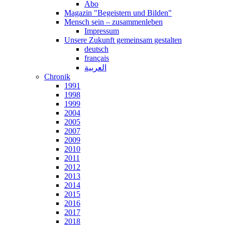
Abo
Magazin "Begeistern und Bilden"
Mensch sein – zusammenleben
Impressum
Unsere Zukunft gemeinsam gestalten
deutsch
français
العربية
Chronik
1991
1998
1999
2004
2005
2007
2009
2010
2011
2012
2013
2014
2015
2016
2017
2018