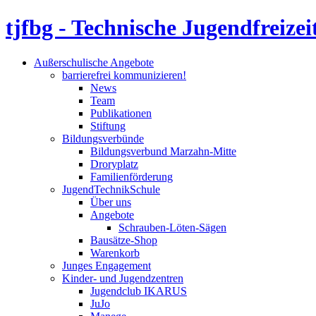
tjfbg - Technische Jugendfreizei
Außerschulische Angebote
barrierefrei kommunizieren!
News
Team
Publikationen
Stiftung
Bildungsverbünde
Bildungsverbund Marzahn-Mitte
Droryplatz
Familienförderung
JugendTechnikSchule
Über uns
Angebote
Schrauben-Löten-Sägen
Bausätze-Shop
Warenkorb
Junges Engagement
Kinder- und Jugendzentren
Jugendclub IKARUS
JuJo