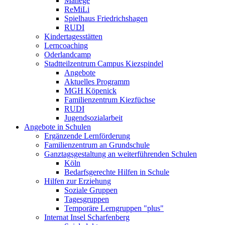
Manege
ReMiLi
Spielhaus Friedrichshagen
RUDI
Kindertagesstätten
Lerncoaching
Oderlandcamp
Stadtteilzentrum Campus Kiezspindel
Angebote
Aktuelles Programm
MGH Köpenick
Familienzentrum Kiezfüchse
RUDI
Jugendsozialarbeit
Angebote in Schulen
Ergänzende Lernförderung
Familienzentrum an Grundschule
Ganztagsgestaltung an weiterführenden Schulen
Köln
Bedarfsgerechte Hilfen in Schule
Hilfen zur Erziehung
Soziale Gruppen
Tagesgruppen
Temporäre Lerngruppen "plus"
Internat Insel Scharfenberg