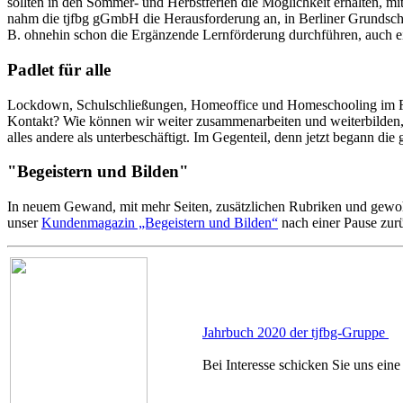
sollten in den Sommer- und Herbstferien die Möglichkeit erhalten, 
nahm die tjfbg gGmbH die Herausforderung an, in Berliner Grundschul
B. ohnehin schon die Ergänzende Lernförderung durchführen, auch e
Padlet für alle
Lockdown, Schulschließungen, Homeoffice und Homeschooling im Frühj
Kontakt? Wie können wir weiter zusammenarbeiten und weiterbilde
alles andere als unterbeschäftigt. Im Gegenteil, denn jetzt begann die
"Begeistern und Bilden"
In neuem Gewand, mit mehr Seiten, zusätzlichen Rubriken und gewo
unser
Kundenmagazin „Begeistern und Bilden“
nach einer Pause zur
Jahrbuch 2020 der tjfbg-Gruppe
Bei Interesse schicken Sie uns ein