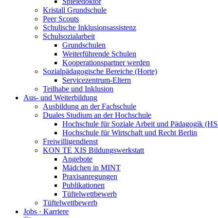
Spieledoktor
Kristall Grundschule
Peer Scouts
Schulische Inklusionsassistenz
Schulsozialarbeit
Grundschulen
Weiterführende Schulen
Kooperationspartner werden
Sozialpädagogische Bereiche (Horte)
Servicezentrum-Eltern
Teilhabe und Inklusion
Aus- und Weiterbildung
Ausbildung an der Fachschule
Duales Studium an der Hochschule
Hochschule für Soziale Arbeit und Pädagogik (H
Hochschule für Wirtschaft und Recht Berlin
Freiwilligendienst
KON TE XIS Bildungswerkstatt
Angebote
Mädchen in MINT
Praxisanregungen
Publikationen
Tüftelwettbewerb
Tüftelwettbewerb
Jobs · Karriere