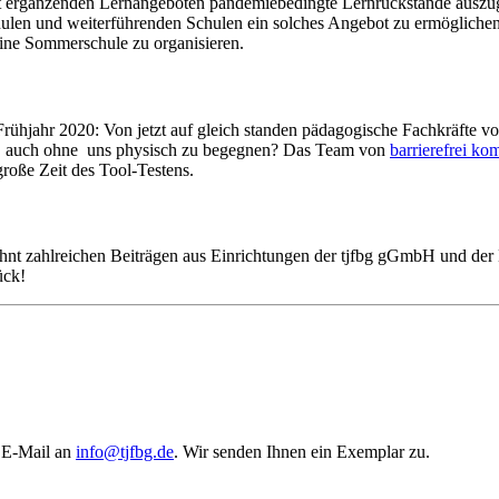
mit ergänzenden Lernangeboten pandemiebedingte Lernrückstände auszu
en und weiterführenden Schulen ein solches Angebot zu ermöglichen. 3
ine Sommerschule zu organisieren.
ahr 2020: Von jetzt auf gleich standen pädagogische Fachkräfte vor 
n, auch ohne uns physisch zu begegnen? Das Team von
barrierefrei ko
 große Zeit des Tool-Testens.
hnt zahlreichen Beiträgen aus Einrichtungen der tjfbg gGmbH und de
ück!
e E-Mail an
info
@
tjfbg.de
. Wir senden Ihnen ein Exemplar zu.