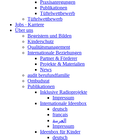
Praxisanregungen
Publikationen
Tüftelwettbewerb
Tüftelwettbewerb
Jobs · Karriere
Über uns
Begeistern und Bilden
Kinderschutz
Qualitätsmanagement
Internationale Beziehungen
Partner & Förderer
Projekte & Materialien
News
audit berufundfamilie
Ombudsrat
Publikationen
Inklusive Radioprojekte
Impressum
Internationale Ideenbox
deutsch
français
العربية
Impressum
Ideenbox für Kinder
deutsch