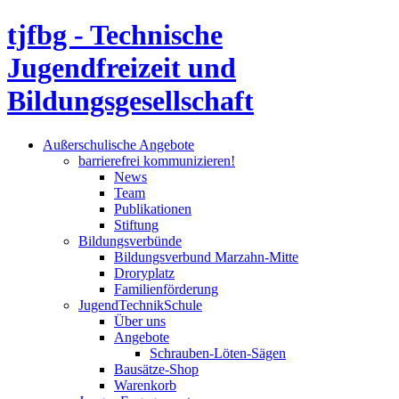
tjfbg - Technische
Jugendfreizeit und
Bildungsgesellschaft
Außerschulische Angebote
barrierefrei kommunizieren!
News
Team
Publikationen
Stiftung
Bildungsverbünde
Bildungsverbund Marzahn-Mitte
Droryplatz
Familienförderung
JugendTechnikSchule
Über uns
Angebote
Schrauben-Löten-Sägen
Bausätze-Shop
Warenkorb