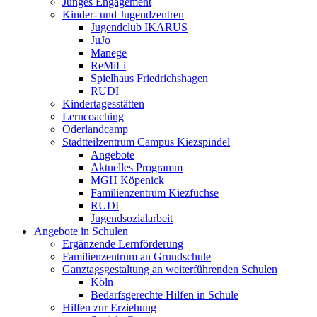
Junges Engagement
Kinder- und Jugendzentren
Jugendclub IKARUS
JuJo
Manege
ReMiLi
Spielhaus Friedrichshagen
RUDI
Kindertagesstätten
Lerncoaching
Oderlandcamp
Stadtteilzentrum Campus Kiezspindel
Angebote
Aktuelles Programm
MGH Köpenick
Familienzentrum Kiezfüchse
RUDI
Jugendsozialarbeit
Angebote in Schulen
Ergänzende Lernförderung
Familienzentrum an Grundschule
Ganztagsgestaltung an weiterführenden Schulen
Köln
Bedarfsgerechte Hilfen in Schule
Hilfen zur Erziehung