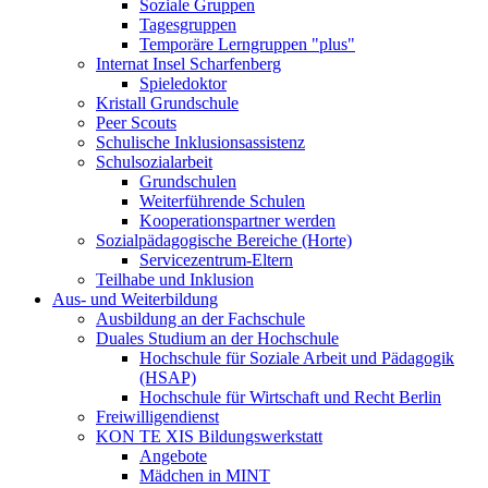
Soziale Gruppen
Tagesgruppen
Temporäre Lerngruppen "plus"
Internat Insel Scharfenberg
Spieledoktor
Kristall Grundschule
Peer Scouts
Schulische Inklusionsassistenz
Schulsozialarbeit
Grundschulen
Weiterführende Schulen
Kooperationspartner werden
Sozialpädagogische Bereiche (Horte)
Servicezentrum-Eltern
Teilhabe und Inklusion
Aus- und Weiterbildung
Ausbildung an der Fachschule
Duales Studium an der Hochschule
Hochschule für Soziale Arbeit und Pädagogik
(HSAP)
Hochschule für Wirtschaft und Recht Berlin
Freiwilligendienst
KON TE XIS Bildungswerkstatt
Angebote
Mädchen in MINT