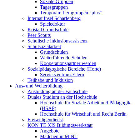
Soziale Gruppen
Tagesgruppen
Temporäre Lerngruppen "plus"
Internat Insel Scharfenberg
Spieledoktor
Kristall Grundschule
Peer Scouts
Schulische Inklusionsassistenz
Schulsozialarbeit
Grundschulen
Weiterführende Schulen
Kooperationspartner werden
Sozialpädagogische Bereiche (Horte)
Servicezentrum-Eltern
Teilhabe und Inklusion
Aus- und Weiterbildung
Ausbildung an der Fachschule
Duales Studium an der Hochschule
Hochschule für Soziale Arbeit und Pädagogik
(HSAP)
Hochschule für Wirtschaft und Recht Berlin
Freiwilligendienst
KON TE XIS Bildungswerkstatt
Angebote
Mädchen in MINT