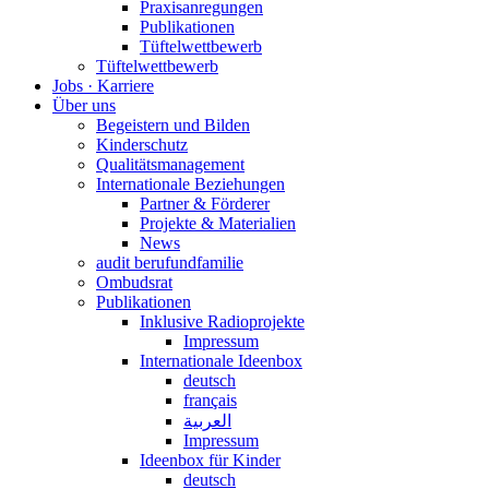
Praxisanregungen
Publikationen
Tüftelwettbewerb
Tüftelwettbewerb
Jobs · Karriere
Über uns
Begeistern und Bilden
Kinderschutz
Qualitätsmanagement
Internationale Beziehungen
Partner & Förderer
Projekte & Materialien
News
audit berufundfamilie
Ombudsrat
Publikationen
Inklusive Radioprojekte
Impressum
Internationale Ideenbox
deutsch
français
العربية
Impressum
Ideenbox für Kinder
deutsch