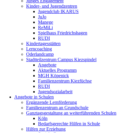
Junges Engagement
Kinder- und Jugendzentren
Jugendclub IKARUS
JuJo
Manege
ReMiLi
Spielhaus Friedrichshagen
RUDI
Kindertagesstätten
Lerncoaching
Oderlandcamp
Stadtteilzentrum Campus Kiezspindel
Angebote
Aktuelles Programm
MGH Köpenick
Familienzentrum Kiezfüchse
RUDI
Jugendsozialarbeit
Angebote in Schulen
Ergänzende Lernförderung
Familienzentrum an Grundschule
Ganztagsgestaltung an weiterführenden Schulen
Köln
Bedarfsgerechte Hilfen in Schule
Hilfen zur Erziehung