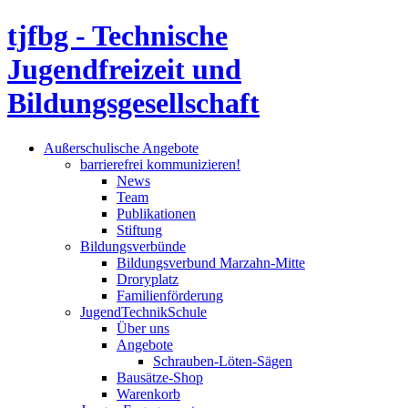
tjfbg - Technische
Jugendfreizeit und
Bildungsgesellschaft
Außerschulische Angebote
barrierefrei kommunizieren!
News
Team
Publikationen
Stiftung
Bildungsverbünde
Bildungsverbund Marzahn-Mitte
Droryplatz
Familienförderung
JugendTechnikSchule
Über uns
Angebote
Schrauben-Löten-Sägen
Bausätze-Shop
Warenkorb