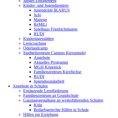
Junges Engagement
Kinder- und Jugendzentren
Jugendclub IKARUS
JuJo
Manege
ReMiLi
Spielhaus Friedrichshagen
RUDI
Kindertagesstätten
Lerncoaching
Oderlandcamp
Stadtteilzentrum Campus Kiezspindel
Angebote
Aktuelles Programm
MGH Köpenick
Familienzentrum Kiezfüchse
RUDI
Jugendsozialarbeit
Angebote in Schulen
Ergänzende Lernförderung
Familienzentrum an Grundschule
Ganztagsgestaltung an weiterführenden Schulen
Köln
Bedarfsgerechte Hilfen in Schule
Hilfen zur Erziehung