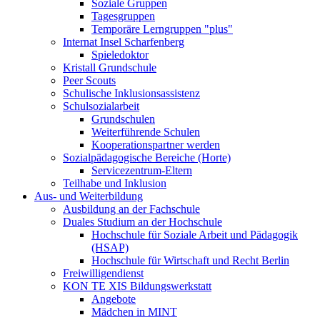
Soziale Gruppen
Tagesgruppen
Temporäre Lerngruppen "plus"
Internat Insel Scharfenberg
Spieledoktor
Kristall Grundschule
Peer Scouts
Schulische Inklusionsassistenz
Schulsozialarbeit
Grundschulen
Weiterführende Schulen
Kooperationspartner werden
Sozialpädagogische Bereiche (Horte)
Servicezentrum-Eltern
Teilhabe und Inklusion
Aus- und Weiterbildung
Ausbildung an der Fachschule
Duales Studium an der Hochschule
Hochschule für Soziale Arbeit und Pädagogik
(HSAP)
Hochschule für Wirtschaft und Recht Berlin
Freiwilligendienst
KON TE XIS Bildungswerkstatt
Angebote
Mädchen in MINT