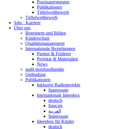
Praxisanregungen
Publikationen
Tüftelwettbewerb
Tüftelwettbewerb
Jobs · Karriere
Über uns
Begeistern und Bilden
Kinderschutz
Qualitätsmanagement
Internationale Beziehungen
Partner & Förderer
Projekte & Materialien
News
audit berufundfamilie
Ombudsrat
Publikationen
Inklusive Radioprojekte
Impressum
Internationale Ideenbox
deutsch
français
العربية
Impressum
Ideenbox für Kinder
deutsch