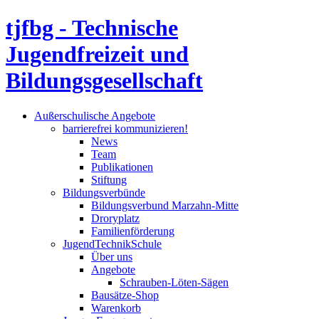
tjfbg - Technische
Jugendfreizeit und
Bildungsgesellschaft
Außerschulische Angebote
barrierefrei kommunizieren!
News
Team
Publikationen
Stiftung
Bildungsverbünde
Bildungsverbund Marzahn-Mitte
Droryplatz
Familienförderung
JugendTechnikSchule
Über uns
Angebote
Schrauben-Löten-Sägen
Bausätze-Shop
Warenkorb