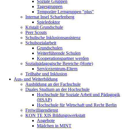
Soziale Gruppen
Tagesgruppen
Temporäre Lerngruppen "plus"
Internat Insel Scharfenberg
Spieledoktor
Kristall Grundschule
Peer Scouts
Schulische Inklusionsassistenz
Schulsozialarbeit
Grundschulen
Weiterführende Schulen
Kooperationspartner werden
Sozialpädagogische Bereiche (Horte)
Servicezentrum-Eltern
Teilhabe und Inklusion
Aus- und Weiterbildung
Ausbildung an der Fachschule
Duales Studium an der Hochschule
Hochschule für Soziale Arbeit und Pädagogik
(HSAP)
Hochschule für Wirtschaft und Recht Berlin
Freiwilligendienst
KON TE XIS Bildungswerkstatt
Angebote
Mädchen in MINT