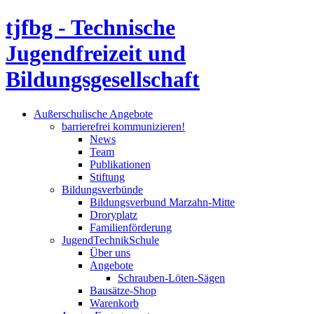
tjfbg - Technische
Jugendfreizeit und
Bildungsgesellschaft
Außerschulische Angebote
barrierefrei kommunizieren!
News
Team
Publikationen
Stiftung
Bildungsverbünde
Bildungsverbund Marzahn-Mitte
Droryplatz
Familienförderung
JugendTechnikSchule
Über uns
Angebote
Schrauben-Löten-Sägen
Bausätze-Shop
Warenkorb