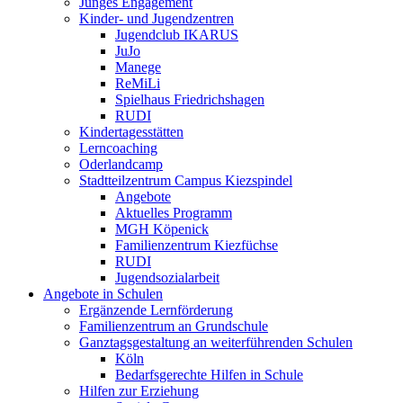
Junges Engagement
Kinder- und Jugendzentren
Jugendclub IKARUS
JuJo
Manege
ReMiLi
Spielhaus Friedrichshagen
RUDI
Kindertagesstätten
Lerncoaching
Oderlandcamp
Stadtteilzentrum Campus Kiezspindel
Angebote
Aktuelles Programm
MGH Köpenick
Familienzentrum Kiezfüchse
RUDI
Jugendsozialarbeit
Angebote in Schulen
Ergänzende Lernförderung
Familienzentrum an Grundschule
Ganztagsgestaltung an weiterführenden Schulen
Köln
Bedarfsgerechte Hilfen in Schule
Hilfen zur Erziehung