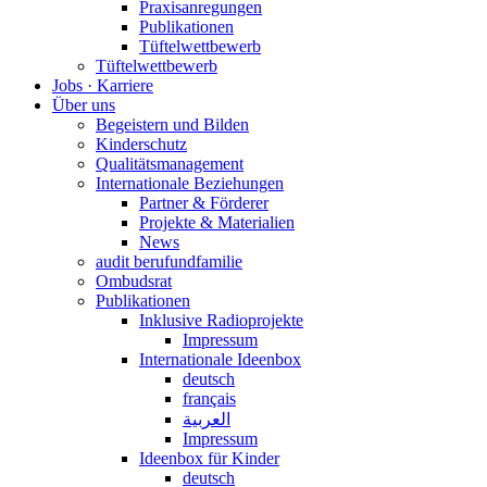
Praxisanregungen
Publikationen
Tüftelwettbewerb
Tüftelwettbewerb
Jobs · Karriere
Über uns
Begeistern und Bilden
Kinderschutz
Qualitätsmanagement
Internationale Beziehungen
Partner & Förderer
Projekte & Materialien
News
audit berufundfamilie
Ombudsrat
Publikationen
Inklusive Radioprojekte
Impressum
Internationale Ideenbox
deutsch
français
العربية
Impressum
Ideenbox für Kinder
deutsch