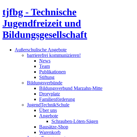
tjfbg - Technische
Jugendfreizeit und
Bildungsgesellschaft
Außerschulische Angebote
barrierefrei kommunizieren!
News
Team
Publikationen
Stiftung
Bildungsverbünde
Bildungsverbund Marzahn-Mitte
Droryplatz
Familienförderung
JugendTechnikSchule
Über uns
Angebote
Schrauben-Löten-Sägen
Bausätze-Shop
Warenkorb