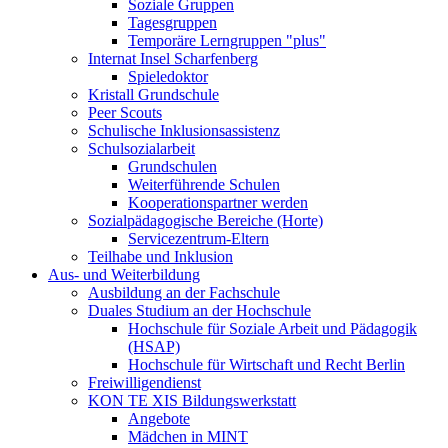
Soziale Gruppen
Tagesgruppen
Temporäre Lerngruppen "plus"
Internat Insel Scharfenberg
Spieledoktor
Kristall Grundschule
Peer Scouts
Schulische Inklusionsassistenz
Schulsozialarbeit
Grundschulen
Weiterführende Schulen
Kooperationspartner werden
Sozialpädagogische Bereiche (Horte)
Servicezentrum-Eltern
Teilhabe und Inklusion
Aus- und Weiterbildung
Ausbildung an der Fachschule
Duales Studium an der Hochschule
Hochschule für Soziale Arbeit und Pädagogik
(HSAP)
Hochschule für Wirtschaft und Recht Berlin
Freiwilligendienst
KON TE XIS Bildungswerkstatt
Angebote
Mädchen in MINT