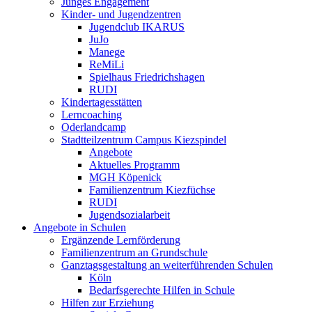
Junges Engagement
Kinder- und Jugendzentren
Jugendclub IKARUS
JuJo
Manege
ReMiLi
Spielhaus Friedrichshagen
RUDI
Kindertagesstätten
Lerncoaching
Oderlandcamp
Stadtteilzentrum Campus Kiezspindel
Angebote
Aktuelles Programm
MGH Köpenick
Familienzentrum Kiezfüchse
RUDI
Jugendsozialarbeit
Angebote in Schulen
Ergänzende Lernförderung
Familienzentrum an Grundschule
Ganztagsgestaltung an weiterführenden Schulen
Köln
Bedarfsgerechte Hilfen in Schule
Hilfen zur Erziehung