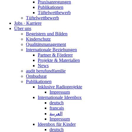
Praxisanregungen
Publikationen
Tüftelwettbewerb
Tüftelwettbewerb
Jobs · Karriere
Über uns
Begeistern und Bilden
Kinderschutz
Qualitätsmanagement
Internationale Beziehungen
Partner & Förderer
Projekte & Materialien
News
audit berufundfamilie
Ombudsrat
Publikationen
Inklusive Radioprojekte
Impressum
Internationale Ideenbox
deutsch
français
العربية
Impressum
Ideenbox für Kinder
deutsch