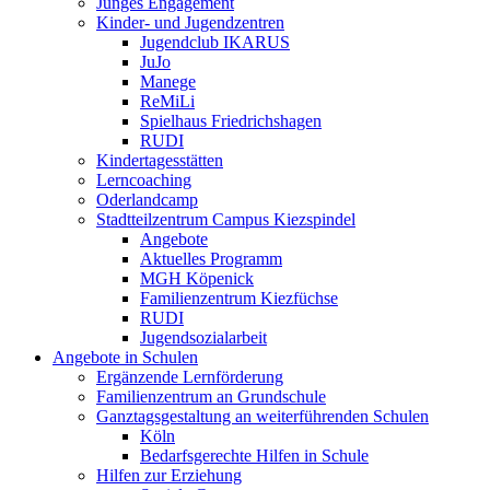
Junges Engagement
Kinder- und Jugendzentren
Jugendclub IKARUS
JuJo
Manege
ReMiLi
Spielhaus Friedrichshagen
RUDI
Kindertagesstätten
Lerncoaching
Oderlandcamp
Stadtteilzentrum Campus Kiezspindel
Angebote
Aktuelles Programm
MGH Köpenick
Familienzentrum Kiezfüchse
RUDI
Jugendsozialarbeit
Angebote in Schulen
Ergänzende Lernförderung
Familienzentrum an Grundschule
Ganztagsgestaltung an weiterführenden Schulen
Köln
Bedarfsgerechte Hilfen in Schule
Hilfen zur Erziehung