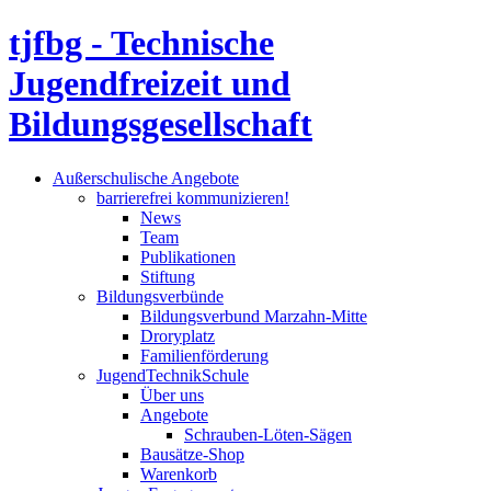
tjfbg - Technische
Jugendfreizeit und
Bildungsgesellschaft
Außerschulische Angebote
barrierefrei kommunizieren!
News
Team
Publikationen
Stiftung
Bildungsverbünde
Bildungsverbund Marzahn-Mitte
Droryplatz
Familienförderung
JugendTechnikSchule
Über uns
Angebote
Schrauben-Löten-Sägen
Bausätze-Shop
Warenkorb