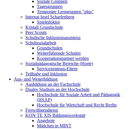
Soziale Gruppen
Tagesgruppen
Temporäre Lerngruppen "plus"
Internat Insel Scharfenberg
Spieledoktor
Kristall Grundschule
Peer Scouts
Schulische Inklusionsassistenz
Schulsozialarbeit
Grundschulen
Weiterführende Schulen
Kooperationspartner werden
Sozialpädagogische Bereiche (Horte)
Servicezentrum-Eltern
Teilhabe und Inklusion
Aus- und Weiterbildung
Ausbildung an der Fachschule
Duales Studium an der Hochschule
Hochschule für Soziale Arbeit und Pädagogik
(HSAP)
Hochschule für Wirtschaft und Recht Berlin
Freiwilligendienst
KON TE XIS Bildungswerkstatt
Angebote
Mädchen in MINT