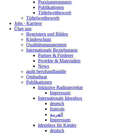
Praxisanregungen
Publikationen
Tüftelwettbewerb
Tüftelwettbewerb
Jobs · Karriere
Über uns
Begeistern und Bilden
Kinderschutz
Qualitätsmanagement
Internationale Beziehungen
Partner & Förderer
Projekte & Materialien
News
audit berufundfamilie
Ombudsrat
Publikationen
Inklusive Radioprojekte
Impressum
Internationale Ideenbox
deutsch
français
العربية
Impressum
Ideenbox für Kinder
deutsch