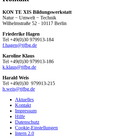
KON TE XIS Bildungswerkstatt
Natur − Umwelt − Technik
Wilhelmstraße 52 · 10117 Berlin
Friederike Hagen
Tel +49(0)30 979913-184
f.hagen
@
tjfbg.de
Karoline Klaus
Tel +49(0)30 979913-186
k.klaus
@
tjfbg.de
Harald Weis
Tel +49(0)30 979913-215
h.weis
@
tjfbg.de
Aktuelles
Kontakt
Impressum
Hilfe
Datenschutz
Cookie-Einstellungen
Intern 2.0