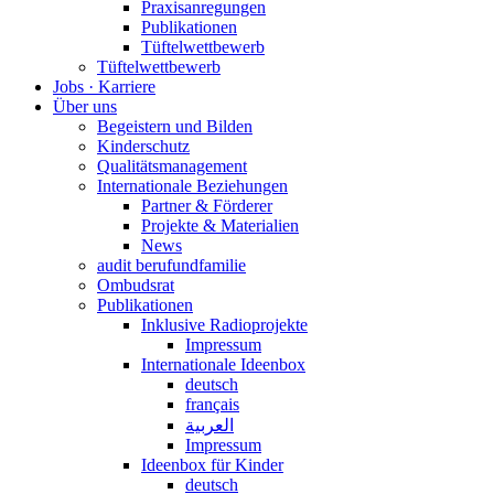
Praxisanregungen
Publikationen
Tüftelwettbewerb
Tüftelwettbewerb
Jobs · Karriere
Über uns
Begeistern und Bilden
Kinderschutz
Qualitätsmanagement
Internationale Beziehungen
Partner & Förderer
Projekte & Materialien
News
audit berufundfamilie
Ombudsrat
Publikationen
Inklusive Radioprojekte
Impressum
Internationale Ideenbox
deutsch
français
العربية
Impressum
Ideenbox für Kinder
deutsch