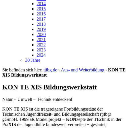
2014
2015
2016
2017
2018
2019
2020
2021
2022
2023
2024
30 Jahre
Sie befinden sich hier:
tjfbg.de
›
Aus- und Weiterbildung
›
KON TE
XIS Bildungswerkstatt
KON TE XIS Bildungswerkstatt
Natur − Umwelt − Technik entdecken!
KON TE XIS ist die trägereigene Fortbildungsstätte der
Technischen Jugendfreizeit- und Bildungsgesellschaft (tjfbg)
gGmbH. 1999 als Modellprojekt −
KON
zepte der
TE
chnik in der
Pra
XIS
der Jugendhilfe bundesweit verbreiten − gestartet,