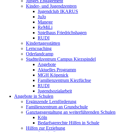
Junges Engagement
Kinder- und Jugendzentren
Jugendclub IKARUS
JuJo
Manege
ReMiLi
Spielhaus Friedrichshagen
RUDI
Kindertagesstätten
Lerncoaching
Oderlandcamp
Stadtteilzentrum Campus Kiezspindel
Angebote
Aktuelles Programm
MGH Köpenick
Familienzentrum Kiezfüchse
RUDI
Jugendsozialarbeit
Angebote in Schulen
Ergänzende Lernförderung
Familienzentrum an Grundschule
Ganztagsgestaltung an weiterführenden Schulen
Köln
Bedarfsgerechte Hilfen in Schule
Hilfen zur Erziehung