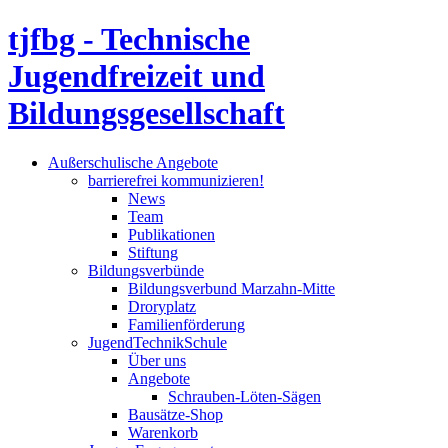
tjfbg - Technische
Jugendfreizeit und
Bildungsgesellschaft
Außerschulische Angebote
barrierefrei kommunizieren!
News
Team
Publikationen
Stiftung
Bildungsverbünde
Bildungsverbund Marzahn-Mitte
Droryplatz
Familienförderung
JugendTechnikSchule
Über uns
Angebote
Schrauben-Löten-Sägen
Bausätze-Shop
Warenkorb