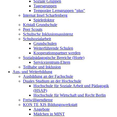
Soziale Gruppen
Tagesgruppen
Temporäre Lerngruppen "plus"
Internat Insel Scharfenberg
Spieledoktor
Kristall Grundschule
Peer Scouts
Schulische Inklusionsassistenz
Schulsozialarbeit
Grundschulen
Weiterführende Schulen
Kooperationspartner werden
Sozialpädagogische Bereiche (Horte)
Servicezentrum-Eltern
Teilhabe und Inklusion
Aus- und Weiterbildung
Ausbildung an der Fachschule
Duales Studium an der Hochschule
Hochschule für Soziale Arbeit und Pädagogik
(HSAP)
Hochschule für Wirtschaft und Recht Berlin
Freiwilligendienst
KON TE XIS Bildungswerkstatt
Angebote
Mädchen in MINT