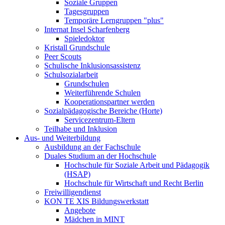
Soziale Gruppen
Tagesgruppen
Temporäre Lerngruppen "plus"
Internat Insel Scharfenberg
Spieledoktor
Kristall Grundschule
Peer Scouts
Schulische Inklusionsassistenz
Schulsozialarbeit
Grundschulen
Weiterführende Schulen
Kooperationspartner werden
Sozialpädagogische Bereiche (Horte)
Servicezentrum-Eltern
Teilhabe und Inklusion
Aus- und Weiterbildung
Ausbildung an der Fachschule
Duales Studium an der Hochschule
Hochschule für Soziale Arbeit und Pädagogik
(HSAP)
Hochschule für Wirtschaft und Recht Berlin
Freiwilligendienst
KON TE XIS Bildungswerkstatt
Angebote
Mädchen in MINT