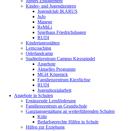
Junges Engagement
Kinder- und Jugendzentren
Jugendclub IKARUS
JuJo
Manege
ReMiLi
Spielhaus Friedrichshagen
RUDI
Kindertagesstätten
Lerncoaching
Oderlandcamp
Stadtteilzentrum Campus Kiezspindel
Angebote
Aktuelles Programm
MGH Köpenick
Familienzentrum Kiezfüchse
RUDI
Jugendsozialarbeit
Angebote in Schulen
Ergänzende Lernförderung
Familienzentrum an Grundschule
Ganztagsgestaltung an weiterführenden Schulen
Köln
Bedarfsgerechte Hilfen in Schule
Hilfen zur Erziehung