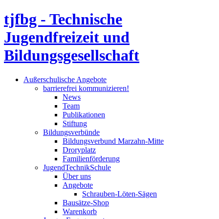
tjfbg - Technische
Jugendfreizeit und
Bildungsgesellschaft
Außerschulische Angebote
barrierefrei kommunizieren!
News
Team
Publikationen
Stiftung
Bildungsverbünde
Bildungsverbund Marzahn-Mitte
Droryplatz
Familienförderung
JugendTechnikSchule
Über uns
Angebote
Schrauben-Löten-Sägen
Bausätze-Shop
Warenkorb