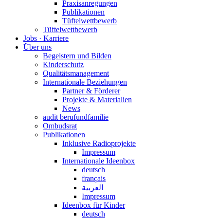
Praxisanregungen
Publikationen
Tüftelwettbewerb
Tüftelwettbewerb
Jobs · Karriere
Über uns
Begeistern und Bilden
Kinderschutz
Qualitätsmanagement
Internationale Beziehungen
Partner & Förderer
Projekte & Materialien
News
audit berufundfamilie
Ombudsrat
Publikationen
Inklusive Radioprojekte
Impressum
Internationale Ideenbox
deutsch
français
العربية
Impressum
Ideenbox für Kinder
deutsch