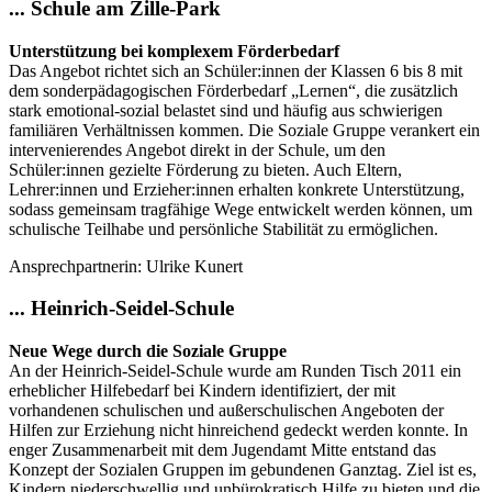
... Schule am Zille-Park
Unterstützung bei komplexem Förderbedarf
Das Angebot richtet sich an Schüler:innen der Klassen 6 bis 8 mit
dem sonderpädagogischen Förderbedarf „Lernen“, die zusätzlich
stark emotional-sozial belastet sind und häufig aus schwierigen
familiären Verhältnissen kommen. Die Soziale Gruppe verankert ein
intervenierendes Angebot direkt in der Schule, um den
Schüler:innen gezielte Förderung zu bieten. Auch Eltern,
Lehrer:innen und Erzieher:innen erhalten konkrete Unterstützung,
sodass gemeinsam tragfähige Wege entwickelt werden können, um
schulische Teilhabe und persönliche Stabilität zu ermöglichen.
Ansprechpartnerin: Ulrike Kunert
... Heinrich-Seidel-Schule
Neue Wege durch die Soziale Gruppe
An der Heinrich-Seidel-Schule wurde am Runden Tisch 2011 ein
erheblicher Hilfebedarf bei Kindern identifiziert, der mit
vorhandenen schulischen und außerschulischen Angeboten der
Hilfen zur Erziehung nicht hinreichend gedeckt werden konnte. In
enger Zusammenarbeit mit dem Jugendamt Mitte entstand das
Konzept der Sozialen Gruppen im gebundenen Ganztag. Ziel ist es,
Kindern niederschwellig und unbürokratisch Hilfe zu bieten und die