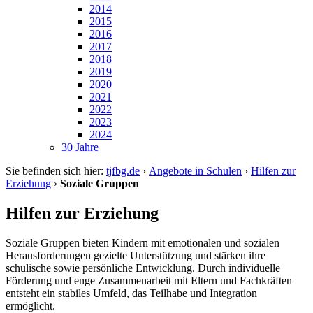
2014
2015
2016
2017
2018
2019
2020
2021
2022
2023
2024
30 Jahre
Sie befinden sich hier:
tjfbg.de
›
Angebote in Schulen
›
Hilfen zur
Erziehung
›
Soziale Gruppen
Hilfen zur Erziehung
Soziale Gruppen bieten Kindern mit emotionalen und sozialen
Herausforderungen gezielte Unterstützung und stärken ihre
schulische sowie persönliche Entwicklung. Durch individuelle
Förderung und enge Zusammenarbeit mit Eltern und Fachkräften
entsteht ein stabiles Umfeld, das Teilhabe und Integration
ermöglicht.