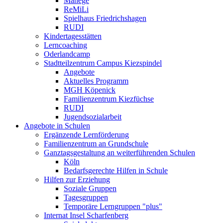
Manege
ReMiLi
Spielhaus Friedrichshagen
RUDI
Kindertagesstätten
Lerncoaching
Oderlandcamp
Stadtteilzentrum Campus Kiezspindel
Angebote
Aktuelles Programm
MGH Köpenick
Familienzentrum Kiezfüchse
RUDI
Jugendsozialarbeit
Angebote in Schulen
Ergänzende Lernförderung
Familienzentrum an Grundschule
Ganztagsgestaltung an weiterführenden Schulen
Köln
Bedarfsgerechte Hilfen in Schule
Hilfen zur Erziehung
Soziale Gruppen
Tagesgruppen
Temporäre Lerngruppen "plus"
Internat Insel Scharfenberg