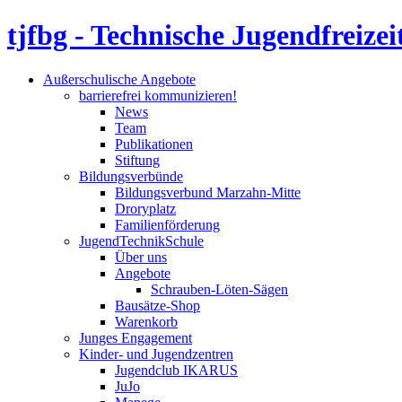
tjfbg - Technische Jugendfreizei
Außerschulische Angebote
barrierefrei kommunizieren!
News
Team
Publikationen
Stiftung
Bildungsverbünde
Bildungsverbund Marzahn-Mitte
Droryplatz
Familienförderung
JugendTechnikSchule
Über uns
Angebote
Schrauben-Löten-Sägen
Bausätze-Shop
Warenkorb
Junges Engagement
Kinder- und Jugendzentren
Jugendclub IKARUS
JuJo