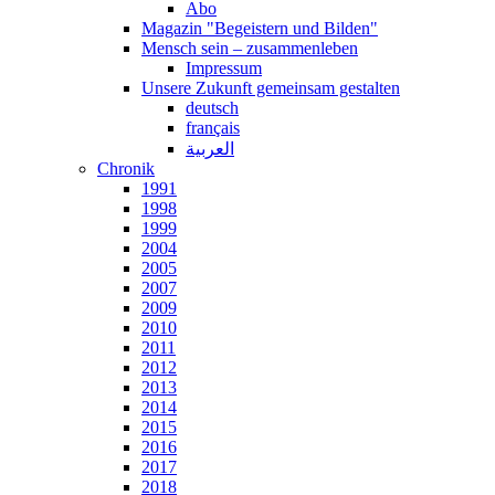
Abo
Magazin "Begeistern und Bilden"
Mensch sein – zusammenleben
Impressum
Unsere Zukunft gemeinsam gestalten
deutsch
français
العربية
Chronik
1991
1998
1999
2004
2005
2007
2009
2010
2011
2012
2013
2014
2015
2016
2017
2018