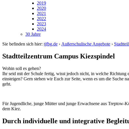
2019
2020
2021
2022
2023
2024
30 Jahre
Sie befinden sich hier:
tjfbg.de
›
Außerschulische Angebote
›
Stadtte
Stadtteilzentrum Campus Kiezspindel
Wohin soll es gehen?
Ihr seid mit der Schule fertig, wisst jedoch nicht, in welche Richtung
einsteigen? Gern stehen wir Euch zur Seite, wenn es um die Suche na
geht.
Für Jugendliche, junge Mütter und junge Erwachsene aus Treptow-Kö
dem Kiez.
Durch individuelle und integrative Begleit