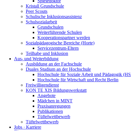
Spieledoktor
Kristall Grundschule
Peer Scouts
Schulische Inklusionsassistenz
Schulsozialarbeit
Grundschulen
Weiterführende Schulen
Kooperationspartner werden
Sozialpädagogische Bereiche (Horte)
Servicezentrum-Eltern
Teilhabe und Inklusion
Aus- und Weiterbildung
Ausbildung an der Fachschule
Duales Studium an der Hochschule
Hochschule für Soziale Arbeit und Pädagogik (H
Hochschule für Wirtschaft und Recht Berlin
Freiwilligendienst
KON TE XIS Bildungswerkstatt
Angebote
Mädchen in MINT
Praxisanregungen
Publikationen
Tüftelwettbewerb
Tüftelwettbewerb
Jobs · Karriere