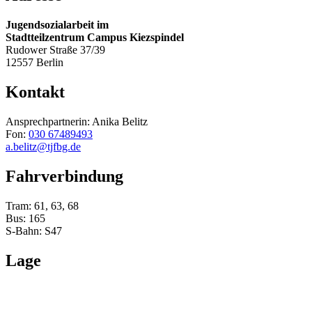
Jugendsozialarbeit im
Stadtteilzentrum Campus Kiezspindel
Rudower Straße 37/39
12557 Berlin
Kontakt
Ansprechpartnerin: Anika Belitz
Fon:
030 67489493
a.belitz
@
tjfbg.de
Fahrverbindung
Tram: 61, 63, 68
Bus: 165
S-Bahn: S47
Lage