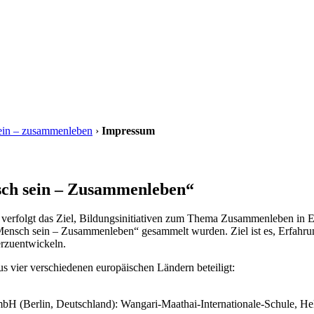
ein – zusammenleben
›
Impressum
sch sein – Zusammenleben“
rfolgt das Ziel, Bildungsinitiativen zum Thema Zusammenleben in Eu
Mensch sein – Zusammenleben“ gesammelt wurden. Ziel ist es, Erfahrun
erzuentwickeln.
 vier verschiedenen europäischen Ländern beteiligt:
gGmbH (Berlin, Deutschland): Wangari-Maathai-Internationale-Schule,