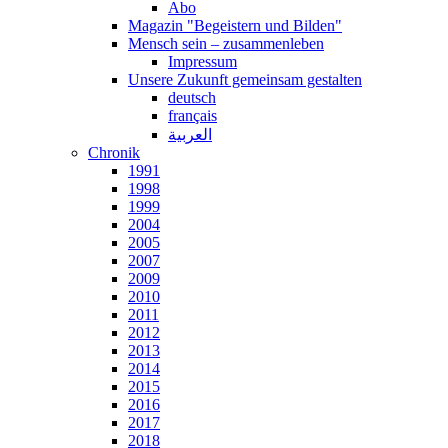
Abo
Magazin "Begeistern und Bilden"
Mensch sein – zusammenleben
Impressum
Unsere Zukunft gemeinsam gestalten
deutsch
français
العربية
Chronik
1991
1998
1999
2004
2005
2007
2009
2010
2011
2012
2013
2014
2015
2016
2017
2018