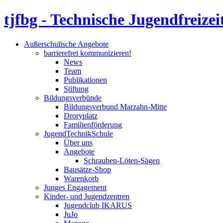
tjfbg - Technische Jugendfreizei
Außerschulische Angebote
barrierefrei kommunizieren!
News
Team
Publikationen
Stiftung
Bildungsverbünde
Bildungsverbund Marzahn-Mitte
Droryplatz
Familienförderung
JugendTechnikSchule
Über uns
Angebote
Schrauben-Löten-Sägen
Bausätze-Shop
Warenkorb
Junges Engagement
Kinder- und Jugendzentren
Jugendclub IKARUS
JuJo