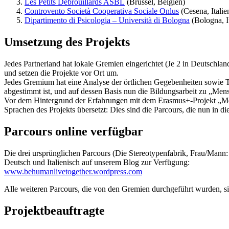
Les Petits Débrouillards ASBL
(Brüssel, Belgien)
Controvento Società Cooperativa Sociale Onlus
(Cesena, Italie
Dipartimento di Psicologia – Università di Bologna
(Bologna, It
Umsetzung des Projekts
Jedes Partnerland hat lokale Gremien eingerichtet (Je 2 in Deutschla
und setzen die Projekte vor Ort um.
Jedes Gremium hat eine Analyse der örtlichen Gegebenheiten sowie Th
abgestimmt ist, und auf dessen Basis nun die Bildungsarbeit zu „Men
Vor dem Hintergrund der Erfahrungen mit dem Erasmus+-Projekt „Men
Sprachen des Projekts übersetzt: Dies sind die Parcours, die nun in di
Parcours online verfügbar
Die drei ursprünglichen Parcours (Die Stereotypenfabrik, Frau/Mann:
Deutsch und Italienisch auf unserem Blog zur Verfügung:
www.behumanlivetogether.wordpress.com
Alle weiteren Parcours, die von den Gremien durchgeführt wurden, sin
Projektbeauftragte