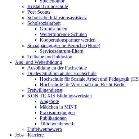
Spieledoktor
Kristall Grundschule
Peer Scouts
Schulische Inklusionsassistenz
Schulsozialarbeit
Grundschulen
Weiterführende Schulen
Kooperationspartner werden
Sozialpädagogische Bereiche (Horte)
Servicezentrum-Eltern
Teilhabe und Inklusion
Aus- und Weiterbildung
Ausbildung an der Fachschule
Duales Studium an der Hochschule
Hochschule für Soziale Arbeit und Pädagogik (H
Hochschule für Wirtschaft und Recht Berlin
Freiwilligendienst
KON TE XIS Bildungswerkstatt
Angebote
Mädchen in MINT
Praxisanregungen
Publikationen
Tüftelwettbewerb
Tüftelwettbewerb
Jobs · Karriere