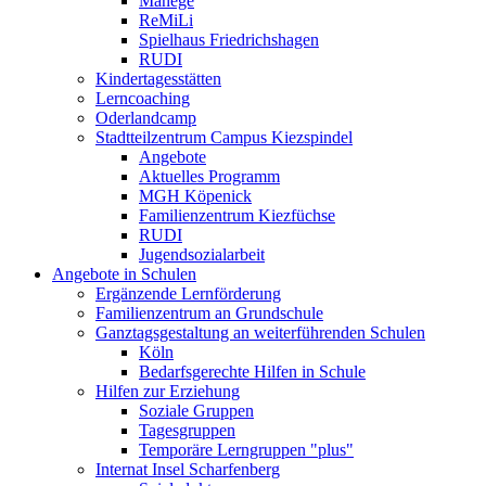
Manege
ReMiLi
Spielhaus Friedrichshagen
RUDI
Kindertagesstätten
Lerncoaching
Oderlandcamp
Stadtteilzentrum Campus Kiezspindel
Angebote
Aktuelles Programm
MGH Köpenick
Familienzentrum Kiezfüchse
RUDI
Jugendsozialarbeit
Angebote in Schulen
Ergänzende Lernförderung
Familienzentrum an Grundschule
Ganztagsgestaltung an weiterführenden Schulen
Köln
Bedarfsgerechte Hilfen in Schule
Hilfen zur Erziehung
Soziale Gruppen
Tagesgruppen
Temporäre Lerngruppen "plus"
Internat Insel Scharfenberg