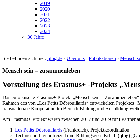
2019
2020
2021
2022
2023
2024
30 Jahre
Sie befinden sich hier:
tjfbg.de
›
Über uns
›
Publikationen
›
Mensch s
Mensch sein – zusammenleben
Vorstellung des Erasmus+ -Projekts „Men
Das europäische Erasmus+-Projekt „Mensch sein – Zusammenleben“ ve
Rahmen des von „Les Petits Débrouillards“ entwickelten Projektes „
transnationale Kooperation im Bereich Bildung und Ausbildung weit
Am Erasmus+-Projekt waren zwischen 2017 und 2019 fünf Partner aus
Les Petits Débrouillards
(Frankreich), Projektkoordination
Technische Jugendfreizeit und Bildungsgesellschaft (tjfbg) 