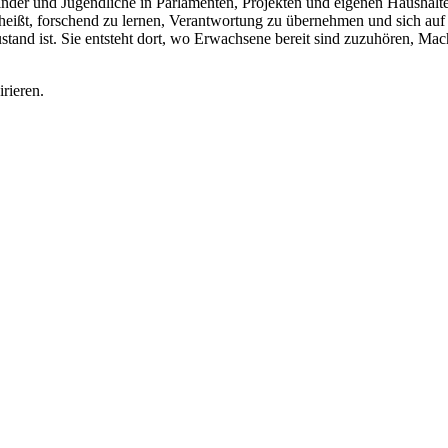
nder und Jugendliche in Parlamenten, Projekten und eigenen Haushal
heißt, forschend zu lernen, Verantwortung zu übernehmen und sich auf e
ustand ist. Sie entsteht dort, wo Erwachsene bereit sind zuzuhören, Mac
irieren.