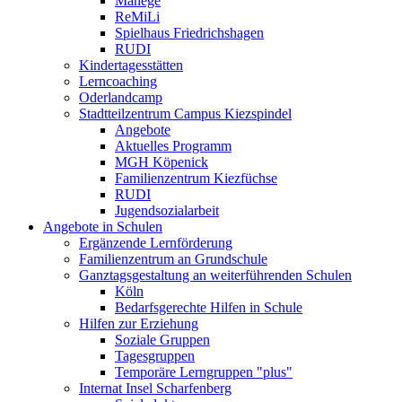
Manege
ReMiLi
Spielhaus Friedrichshagen
RUDI
Kindertagesstätten
Lerncoaching
Oderlandcamp
Stadtteilzentrum Campus Kiezspindel
Angebote
Aktuelles Programm
MGH Köpenick
Familienzentrum Kiezfüchse
RUDI
Jugendsozialarbeit
Angebote in Schulen
Ergänzende Lernförderung
Familienzentrum an Grundschule
Ganztagsgestaltung an weiterführenden Schulen
Köln
Bedarfsgerechte Hilfen in Schule
Hilfen zur Erziehung
Soziale Gruppen
Tagesgruppen
Temporäre Lerngruppen "plus"
Internat Insel Scharfenberg