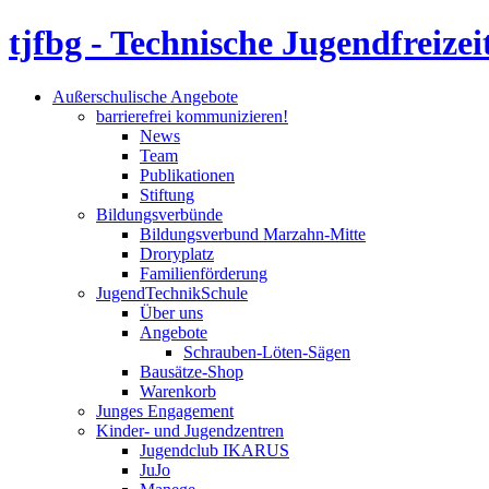
tjfbg - Technische Jugendfreizei
Außerschulische Angebote
barrierefrei kommunizieren!
News
Team
Publikationen
Stiftung
Bildungsverbünde
Bildungsverbund Marzahn-Mitte
Droryplatz
Familienförderung
JugendTechnikSchule
Über uns
Angebote
Schrauben-Löten-Sägen
Bausätze-Shop
Warenkorb
Junges Engagement
Kinder- und Jugendzentren
Jugendclub IKARUS
JuJo