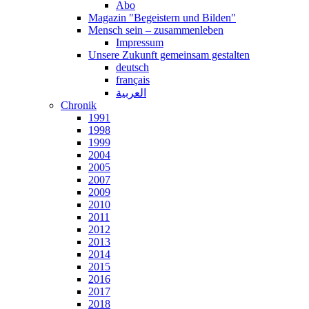
Abo
Magazin "Begeistern und Bilden"
Mensch sein – zusammenleben
Impressum
Unsere Zukunft gemeinsam gestalten
deutsch
français
العربية
Chronik
1991
1998
1999
2004
2005
2007
2009
2010
2011
2012
2013
2014
2015
2016
2017
2018