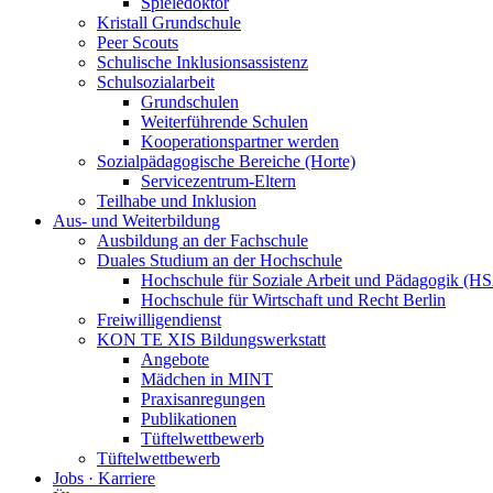
Spieledoktor
Kristall Grundschule
Peer Scouts
Schulische Inklusionsassistenz
Schulsozialarbeit
Grundschulen
Weiterführende Schulen
Kooperationspartner werden
Sozialpädagogische Bereiche (Horte)
Servicezentrum-Eltern
Teilhabe und Inklusion
Aus- und Weiterbildung
Ausbildung an der Fachschule
Duales Studium an der Hochschule
Hochschule für Soziale Arbeit und Pädagogik (H
Hochschule für Wirtschaft und Recht Berlin
Freiwilligendienst
KON TE XIS Bildungswerkstatt
Angebote
Mädchen in MINT
Praxisanregungen
Publikationen
Tüftelwettbewerb
Tüftelwettbewerb
Jobs · Karriere