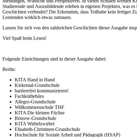
Meinungen, Wünsche und Perspektiven. In vielen Schulen werden Ki
Studierende und Auszubildende erleben in eigenen Projekten, was es 
Geschichten verbindet? Die Erkenntnis, dass Teilhabe kein fertiger Z
Lernenden wirklich etwas zutrauen.
Lassen Sie sich von den zahlreichen Geschichten dieser Ausgabe insp
Viel Spaß beim Lesen!
Folgende Einrichtungen sind in dieser Ausgabe dabei:
Berlin:
KITA Hand in Hand
Kiekemal-Grundschule
barrierefrei kommunizieren!
Fachkräftebüro
Allegro-Grundschule
Willkommensschule THF
KITA Die kleinen Füchse
Bötzow-Grundschule
KITA Wirbelzwirbel
Elisabeth-Christinen-Grundschule
Hochschule für Soziale Arbeit und Pädagogik (HSAP)