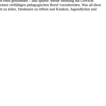
ten ernst genommen – und spüren: Meine Meinung hat Gewicht.
inen vielfältigen pädagogischen Beruf vorzubereiten. Was all diese
ht zu teilen, Strukturen zu öffnen und Kindern, Jugendlichen und