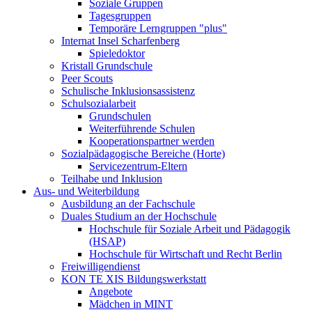
Soziale Gruppen
Tagesgruppen
Temporäre Lerngruppen "plus"
Internat Insel Scharfenberg
Spieledoktor
Kristall Grundschule
Peer Scouts
Schulische Inklusionsassistenz
Schulsozialarbeit
Grundschulen
Weiterführende Schulen
Kooperationspartner werden
Sozialpädagogische Bereiche (Horte)
Servicezentrum-Eltern
Teilhabe und Inklusion
Aus- und Weiterbildung
Ausbildung an der Fachschule
Duales Studium an der Hochschule
Hochschule für Soziale Arbeit und Pädagogik
(HSAP)
Hochschule für Wirtschaft und Recht Berlin
Freiwilligendienst
KON TE XIS Bildungswerkstatt
Angebote
Mädchen in MINT