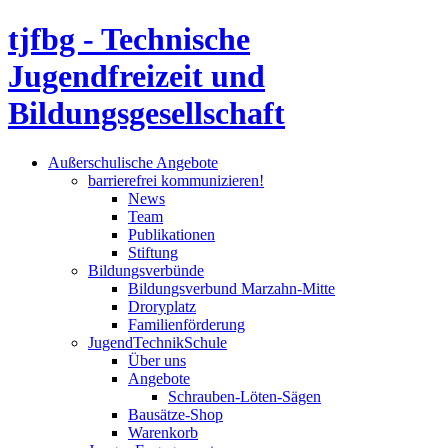
tjfbg - Technische
Jugendfreizeit und
Bildungsgesellschaft
Außerschulische Angebote
barrierefrei kommunizieren!
News
Team
Publikationen
Stiftung
Bildungsverbünde
Bildungsverbund Marzahn-Mitte
Droryplatz
Familienförderung
JugendTechnikSchule
Über uns
Angebote
Schrauben-Löten-Sägen
Bausätze-Shop
Warenkorb