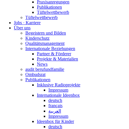
Praxisanregungen
Publikationen
Tüftelwettbewerb
Tüftelwettbewerb
Jobs · Karriere
Über uns
Begeistern und Bilden
Kinderschutz
Qualitätsmanagement
Internationale Beziehungen
Partner & Förderer
Projekte & Materialien
News
audit berufundfamilie
Ombudsrat
Publikationen
Inklusive Radioprojekte
Impressum
Internationale Ideenbox
deutsch
français
العربية
Impressum
Ideenbox für Kinder
deutsch