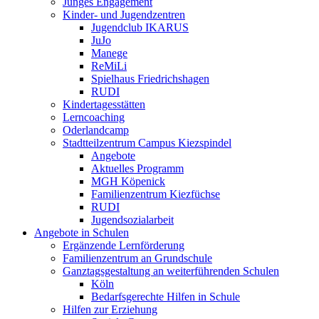
Junges Engagement
Kinder- und Jugendzentren
Jugendclub IKARUS
JuJo
Manege
ReMiLi
Spielhaus Friedrichshagen
RUDI
Kindertagesstätten
Lerncoaching
Oderlandcamp
Stadtteilzentrum Campus Kiezspindel
Angebote
Aktuelles Programm
MGH Köpenick
Familienzentrum Kiezfüchse
RUDI
Jugendsozialarbeit
Angebote in Schulen
Ergänzende Lernförderung
Familienzentrum an Grundschule
Ganztagsgestaltung an weiterführenden Schulen
Köln
Bedarfsgerechte Hilfen in Schule
Hilfen zur Erziehung