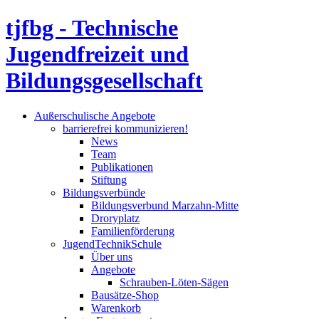
tjfbg - Technische
Jugendfreizeit und
Bildungsgesellschaft
Außerschulische Angebote
barrierefrei kommunizieren!
News
Team
Publikationen
Stiftung
Bildungsverbünde
Bildungsverbund Marzahn-Mitte
Droryplatz
Familienförderung
JugendTechnikSchule
Über uns
Angebote
Schrauben-Löten-Sägen
Bausätze-Shop
Warenkorb