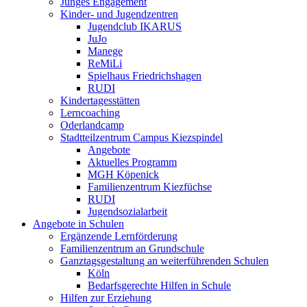
Junges Engagement
Kinder- und Jugendzentren
Jugendclub IKARUS
JuJo
Manege
ReMiLi
Spielhaus Friedrichshagen
RUDI
Kindertagesstätten
Lerncoaching
Oderlandcamp
Stadtteilzentrum Campus Kiezspindel
Angebote
Aktuelles Programm
MGH Köpenick
Familienzentrum Kiezfüchse
RUDI
Jugendsozialarbeit
Angebote in Schulen
Ergänzende Lernförderung
Familienzentrum an Grundschule
Ganztagsgestaltung an weiterführenden Schulen
Köln
Bedarfsgerechte Hilfen in Schule
Hilfen zur Erziehung