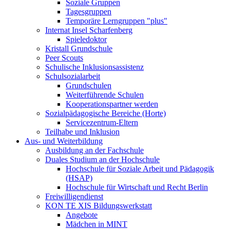
Soziale Gruppen
Tagesgruppen
Temporäre Lerngruppen "plus"
Internat Insel Scharfenberg
Spieledoktor
Kristall Grundschule
Peer Scouts
Schulische Inklusionsassistenz
Schulsozialarbeit
Grundschulen
Weiterführende Schulen
Kooperationspartner werden
Sozialpädagogische Bereiche (Horte)
Servicezentrum-Eltern
Teilhabe und Inklusion
Aus- und Weiterbildung
Ausbildung an der Fachschule
Duales Studium an der Hochschule
Hochschule für Soziale Arbeit und Pädagogik
(HSAP)
Hochschule für Wirtschaft und Recht Berlin
Freiwilligendienst
KON TE XIS Bildungswerkstatt
Angebote
Mädchen in MINT