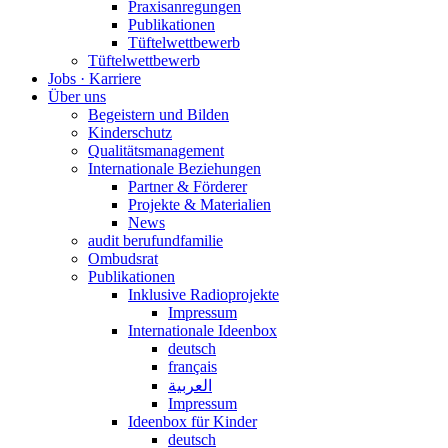
Praxisanregungen
Publikationen
Tüftelwettbewerb
Tüftelwettbewerb
Jobs · Karriere
Über uns
Begeistern und Bilden
Kinderschutz
Qualitätsmanagement
Internationale Beziehungen
Partner & Förderer
Projekte & Materialien
News
audit berufundfamilie
Ombudsrat
Publikationen
Inklusive Radioprojekte
Impressum
Internationale Ideenbox
deutsch
français
العربية
Impressum
Ideenbox für Kinder
deutsch