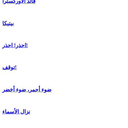
قائد الأوركسترا
بيتيكا
احذر! احذر!
توقف!
ضوء أحمر، ضوء أخضر
نزال الأسماء