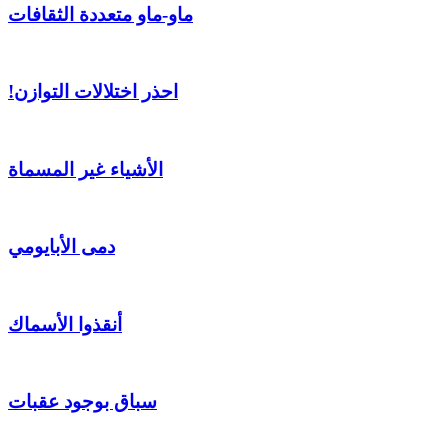
ماو-ماو متعددة الثقافات
!احذر اختلالات التوازن
الأشياء غير المسماة
دمى الأبايومي
أنقذوا الأسماك
سباق بوجود عقبات