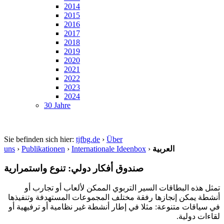
2014
2015
2016
2017
2018
2019
2020
2021
2022
2023
2024
30 Jahre
Sie befinden sich hier:
tjfbg.de
›
Über
uns
›
Publikationen
›
Internationale Ideenbox
›
العربية
صندوق أفكار دولي: تنوع واستمرارية
تمثل هذه البطاقات السير التربوي الممكن لألعاب أو تجارب أو
أنشطة يمكن إنجازها رفقة مختلف المجموعات المستهدفة وتنفيذها
في سياقات متنوعة: مثلا في إطار أنشطة غير نظامية أو ترفيهية أو
لقاءات دولية.