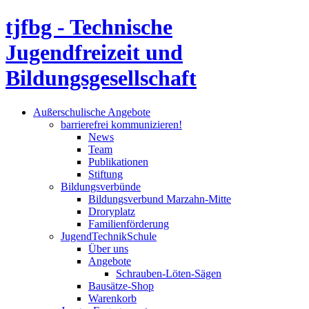
tjfbg - Technische
Jugendfreizeit und
Bildungsgesellschaft
Außerschulische Angebote
barrierefrei kommunizieren!
News
Team
Publikationen
Stiftung
Bildungsverbünde
Bildungsverbund Marzahn-Mitte
Droryplatz
Familienförderung
JugendTechnikSchule
Über uns
Angebote
Schrauben-Löten-Sägen
Bausätze-Shop
Warenkorb