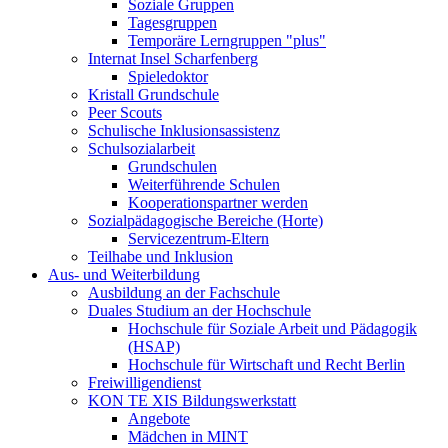
Soziale Gruppen
Tagesgruppen
Temporäre Lerngruppen "plus"
Internat Insel Scharfenberg
Spieledoktor
Kristall Grundschule
Peer Scouts
Schulische Inklusionsassistenz
Schulsozialarbeit
Grundschulen
Weiterführende Schulen
Kooperationspartner werden
Sozialpädagogische Bereiche (Horte)
Servicezentrum-Eltern
Teilhabe und Inklusion
Aus- und Weiterbildung
Ausbildung an der Fachschule
Duales Studium an der Hochschule
Hochschule für Soziale Arbeit und Pädagogik
(HSAP)
Hochschule für Wirtschaft und Recht Berlin
Freiwilligendienst
KON TE XIS Bildungswerkstatt
Angebote
Mädchen in MINT