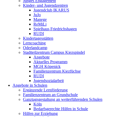
Junges Engagement
Kinder- und Jugendzentren
Jugendclub IKARUS
JuJo
Manege
ReMiLi
Spielhaus Friedrichshagen
RUDI
Kindertagesstätten
Lerncoaching
Oderlandcamp
Stadtteilzentrum Campus Kiezspindel
Angebote
Aktuelles Programm
MGH Köpenick
Familienzentrum Kiezfüchse
RUDI
Jugendsozialarbeit
Angebote in Schulen
Ergänzende Lernförderung
Familienzentrum an Grundschule
Ganztagsgestaltung an weiterführenden Schulen
Köln
Bedarfsgerechte Hilfen in Schule
Hilfen zur Erziehung