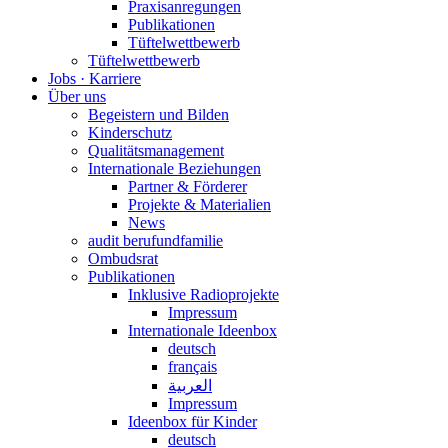
Praxisanregungen
Publikationen
Tüftelwettbewerb
Tüftelwettbewerb
Jobs · Karriere
Über uns
Begeistern und Bilden
Kinderschutz
Qualitätsmanagement
Internationale Beziehungen
Partner & Förderer
Projekte & Materialien
News
audit berufundfamilie
Ombudsrat
Publikationen
Inklusive Radioprojekte
Impressum
Internationale Ideenbox
deutsch
français
العربية
Impressum
Ideenbox für Kinder
deutsch