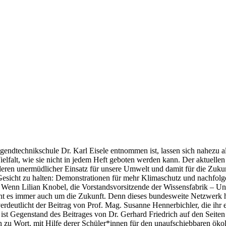
endtechnikschule Dr. Karl Eisele entnommen ist, lassen sich nahezu al
Vielfalt, wie sie nicht in jedem Heft geboten werden kann. Der aktuel
ren unermüdlicher Einsatz für unsere Umwelt und damit für die Zukunft
s Gesicht zu halten: Demonstrationen für mehr Klimaschutz und nachfol
! Wenn Lilian Knobel, die Vorstandsvorsitzende der Wissensfabrik – U
eht es immer auch um die Zukunft. Denn dieses bundesweite Netzwerk hat
deutlicht der Beitrag von Prof. Mag. Susanne Hennerbichler, die ihr er
 ist Gegenstand des Beitrages von Dr. Gerhard Friedrich auf den Seiten
 zu Wort, mit Hilfe derer Schüler*innen für den unaufschiebbaren ökol