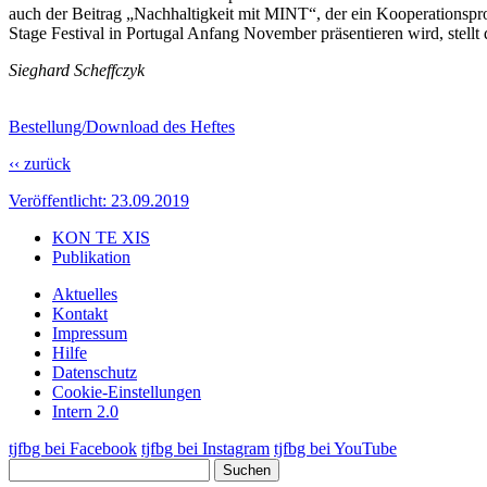
auch der Beitrag „Nachhaltigkeit mit MINT“, der ein Kooperationsp
Stage Festival in Portugal Anfang November präsentieren wird, stellt
Sieghard Scheffczyk
Bestellung/Download des Heftes
‹‹ zurück
Veröffentlicht:
23.09.2019
KON TE XIS
Publikation
Aktuelles
Kontakt
Impressum
Hilfe
Datenschutz
Cookie-Einstellungen
Intern 2.0
tjfbg bei Facebook
tjfbg bei Instagram
tjfbg bei YouTube
Suchen