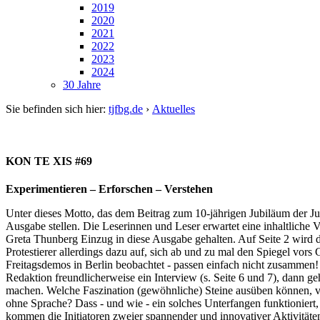
2019
2020
2021
2022
2023
2024
30 Jahre
Sie befinden sich hier:
tjfbg.de
›
Aktuelles
KON TE XIS #69
Experimentieren – Erforschen – Verstehen
Unter dieses Motto, das dem Beitrag zum 10-jährigen Jubiläum der Jug
Ausgabe stellen. Die Leserinnen und Leser erwartet eine inhaltliche 
Greta Thunberg Einzug in diese Ausgabe gehalten. Auf Seite 2 wird de
Protestierer allerdings dazu auf, sich ab und zu mal den Spiegel vor
Freitagsdemos in Berlin beobachtet - passen einfach nicht zusammen
Redaktion freundlicherweise ein Interview (s. Seite 6 und 7), dann g
machen. Welche Faszination (gewöhnliche) Steine ausüben können, ver
ohne Sprache? Dass - und wie - ein solches Unterfangen funktioniert,
kommen die Initiatoren zweier spannender und innovativer Aktivitäten