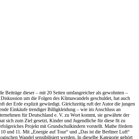
le Beiträge dieser – mit 20 Seiten umfangreicher als gewohnten –
len Diskussion um die Folgen des Klimawandels geschuldet, hat auch
 der Erde explizit gewürdigt. Gleichzeitig ruft der Autor die jungen
gende Einkäufe trendiger Billigkleidung – wie im Anschluss an
nternehmen für Deutschland e. V. zu Wort kommt, sie gewährte der
 sich zum Ziel gesetzt, Kinder und Jugendliche für diese fit zu
folgreiches Projekt mit Grundschulkindern vorstellt. Mathe fördern
 10 und 11. Mit „Energie auf Tour“ und „Das ist die Berliner Luft“
ogischen Wandel sensibilisiert werden. In dieselbe Kategorie gehört