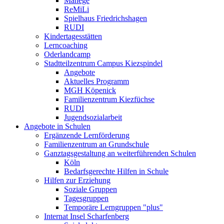
Manege
ReMiLi
Spielhaus Friedrichshagen
RUDI
Kindertagesstätten
Lerncoaching
Oderlandcamp
Stadtteilzentrum Campus Kiezspindel
Angebote
Aktuelles Programm
MGH Köpenick
Familienzentrum Kiezfüchse
RUDI
Jugendsozialarbeit
Angebote in Schulen
Ergänzende Lernförderung
Familienzentrum an Grundschule
Ganztagsgestaltung an weiterführenden Schulen
Köln
Bedarfsgerechte Hilfen in Schule
Hilfen zur Erziehung
Soziale Gruppen
Tagesgruppen
Temporäre Lerngruppen "plus"
Internat Insel Scharfenberg