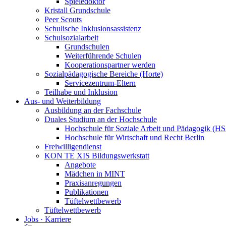
Spieledoktor
Kristall Grundschule
Peer Scouts
Schulische Inklusionsassistenz
Schulsozialarbeit
Grundschulen
Weiterführende Schulen
Kooperationspartner werden
Sozialpädagogische Bereiche (Horte)
Servicezentrum-Eltern
Teilhabe und Inklusion
Aus- und Weiterbildung
Ausbildung an der Fachschule
Duales Studium an der Hochschule
Hochschule für Soziale Arbeit und Pädagogik (H
Hochschule für Wirtschaft und Recht Berlin
Freiwilligendienst
KON TE XIS Bildungswerkstatt
Angebote
Mädchen in MINT
Praxisanregungen
Publikationen
Tüftelwettbewerb
Tüftelwettbewerb
Jobs · Karriere