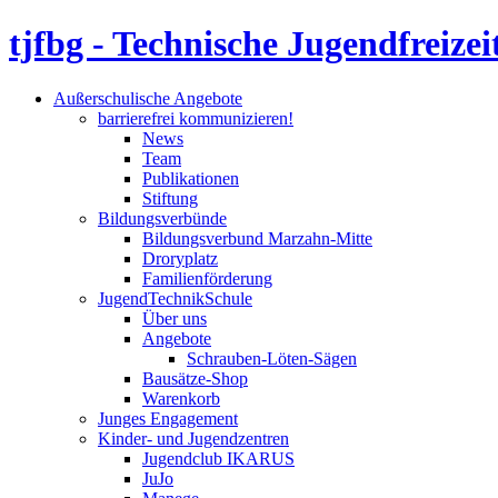
tjfbg - Technische Jugendfreizei
Außerschulische Angebote
barrierefrei kommunizieren!
News
Team
Publikationen
Stiftung
Bildungsverbünde
Bildungsverbund Marzahn-Mitte
Droryplatz
Familienförderung
JugendTechnikSchule
Über uns
Angebote
Schrauben-Löten-Sägen
Bausätze-Shop
Warenkorb
Junges Engagement
Kinder- und Jugendzentren
Jugendclub IKARUS
JuJo