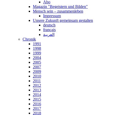
Abo
Magazin "Begeistern und Bilden"
Mensch sein – zusammenleben
Impressum
Unsere Zukunft gemeinsam gestalten
deutsch
français
العربية
Chronik
1991
1998
1999
2004
2005
2007
2009
2010
2011
2012
2013
2014
2015
2016
2017
2018