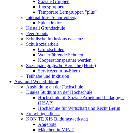
Soziale Gruppen
Tagesgruppen
Temporäre Lerngruppen "plus"
Internat Insel Scharfenberg
Spieledoktor
Kristall Grundschule
Peer Scouts
Schulische Inklusionsassistenz
Schulsozialarbeit
Grundschulen
Weiterführende Schulen
Kooperationspartner werden
Sozialpädagogische Bereiche (Horte)
Servicezentrum-Eltern
Teilhabe und Inklusion
Aus- und Weiterbildung
Ausbildung an der Fachschule
Duales Studium an der Hochschule
Hochschule für Soziale Arbeit und Pädagogik
(HSAP)
Hochschule für Wirtschaft und Recht Berlin
Freiwilligendienst
KON TE XIS Bildungswerkstatt
Angebote
Mädchen in MINT