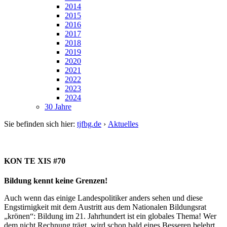
2014
2015
2016
2017
2018
2019
2020
2021
2022
2023
2024
30 Jahre
Sie befinden sich hier:
tjfbg.de
›
Aktuelles
KON TE XIS #70
Bildung kennt keine Grenzen!
Auch wenn das einige Landespolitiker anders sehen und diese
Engstirnigkeit mit dem Austritt aus dem Nationalen Bildungsrat
„krönen“: Bildung im 21. Jahrhundert ist ein globales Thema! Wer
dem nicht Rechnung trägt, wird schon bald eines Besseren belehrt