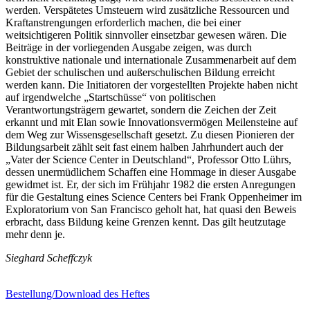
werden. Verspätetes Umsteuern wird zusätzliche Ressourcen und
Kraftanstrengungen erforderlich machen, die bei einer
weitsichtigeren Politik sinnvoller einsetzbar gewesen wären. Die
Beiträge in der vorliegenden Ausgabe zeigen, was durch
konstruktive nationale und internationale Zusammenarbeit auf dem
Gebiet der schulischen und außerschulischen Bildung erreicht
werden kann. Die Initiatoren der vorgestellten Projekte haben nicht
auf irgendwelche „Startschüsse“ von politischen
Verantwortungsträgern gewartet, sondern die Zeichen der Zeit
erkannt und mit Elan sowie Innovationsvermögen Meilensteine auf
dem Weg zur Wissensgesellschaft gesetzt. Zu diesen Pionieren der
Bildungsarbeit zählt seit fast einem halben Jahrhundert auch der
„Vater der Science Center in Deutschland“, Professor Otto Lührs,
dessen unermüdlichem Schaffen eine Hommage in dieser Ausgabe
gewidmet ist. Er, der sich im Frühjahr 1982 die ersten Anregungen
für die Gestaltung eines Science Centers bei Frank Oppenheimer im
Exploratorium von San Francisco geholt hat, hat quasi den Beweis
erbracht, dass Bildung keine Grenzen kennt. Das gilt heutzutage
mehr denn je.
Sieghard Scheffczyk
Bestellung/Download des Heftes