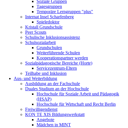
Soziale Gruppen
Tagesgruppen
Temporäre Lerngruppen "plus"
Internat Insel Scharfenberg
Spieledoktor
Kristall Grundschule
Peer Scouts
Schulische Inklusionsassistenz
Schulsozialarbeit
Grundschulen
Weiterführende Schulen
Kooperationspartner werden
Sozialpädagogische Bereiche (Horte)
Servicezentrum-Eltern
Teilhabe und Inklusion
Aus- und Weiterbildung
Ausbildung an der Fachschule
Duales Studium an der Hochschule
Hochschule für Soziale Arbeit und Pädagogik
(HSAP)
Hochschule für Wirtschaft und Recht Berlin
Freiwilligendienst
KON TE XIS Bildungswerkstatt
Angebote
Mädchen in MINT