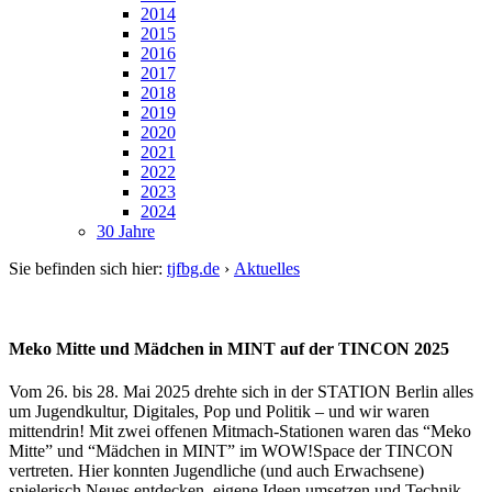
2014
2015
2016
2017
2018
2019
2020
2021
2022
2023
2024
30 Jahre
Sie befinden sich hier:
tjfbg.de
›
Aktuelles
Meko Mitte und Mädchen in MINT auf der TINCON 2025
Vom 26. bis 28. Mai 2025 drehte sich in der STATION Berlin alles
um Jugendkultur, Digitales, Pop und Politik – und wir waren
mittendrin! Mit zwei offenen Mitmach-Stationen waren das “Meko
Mitte” und “Mädchen in MINT” im WOW!Space der TINCON
vertreten. Hier konnten Jugendliche (und auch Erwachsene)
spielerisch Neues entdecken, eigene Ideen umsetzen und Technik