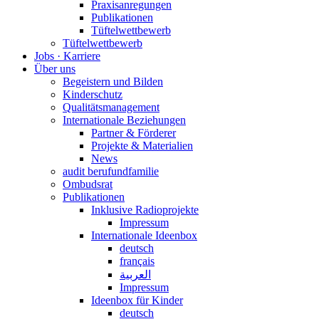
Praxisanregungen
Publikationen
Tüftelwettbewerb
Tüftelwettbewerb
Jobs · Karriere
Über uns
Begeistern und Bilden
Kinderschutz
Qualitätsmanagement
Internationale Beziehungen
Partner & Förderer
Projekte & Materialien
News
audit berufundfamilie
Ombudsrat
Publikationen
Inklusive Radioprojekte
Impressum
Internationale Ideenbox
deutsch
français
العربية
Impressum
Ideenbox für Kinder
deutsch