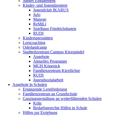
Junges Engagement
Kinder- und Jugendzentren
Jugendclub IKARUS
JuJo
Manege
ReMiLi
Spielhaus Friedrichshagen
RUDI
Kindertagesstätten
Lerncoaching
Oderlandcamp
Stadtteilzentrum Campus Kiezspindel
Angebote
Aktuelles Programm
MGH Köpenick
Familienzentrum Kiezfüchse
RUDI
Jugendsozialarbeit
Angebote in Schulen
Ergänzende Lernförderung
Familienzentrum an Grundschule
Ganztagsgestaltung an weiterführenden Schulen
Köln
Bedarfsgerechte Hilfen in Schule
Hilfen zur Erziehung