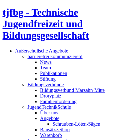
tjfbg - Technische
Jugendfreizeit und
Bildungsgesellschaft
Außerschulische Angebote
barrierefrei kommunizieren!
News
Team
Publikationen
Stiftung
Bildungsverbünde
Bildungsverbund Marzahn-Mitte
Droryplatz
Familienförderung
JugendTechnikSchule
Über uns
Angebote
Schrauben-Löten-Sägen
Bausätze-Shop
Warenkorb