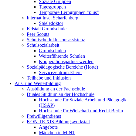
Soziale Gruppen
Tagesgruppen
Temporäre Lerngruppen "plus"
Internat Insel Scharfenberg
Spieledoktor
Kristall Grundschule
Peer Scouts
Schulische Inklusionsassistenz
Schulsozialarbeit
Grundschulen
Weiterführende Schulen
Kooperationspartner werden
Sozialpädagogische Bereiche (Horte)
Servicezentrum-Eltern
Teilhabe und Inklusion
Aus- und Weiterbildung
Ausbildung an der Fachschule
Duales Studium an der Hochschule
Hochschule für Soziale Arbeit und Pädagogik
(HSAP)
Hochschule für Wirtschaft und Recht Berlin
Freiwilligendienst
KON TE XIS Bildungswerkstatt
Angebote
Mädchen in MINT