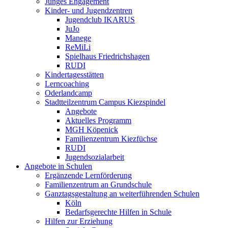
Junges Engagement
Kinder- und Jugendzentren
Jugendclub IKARUS
JuJo
Manege
ReMiLi
Spielhaus Friedrichshagen
RUDI
Kindertagesstätten
Lerncoaching
Oderlandcamp
Stadtteilzentrum Campus Kiezspindel
Angebote
Aktuelles Programm
MGH Köpenick
Familienzentrum Kiezfüchse
RUDI
Jugendsozialarbeit
Angebote in Schulen
Ergänzende Lernförderung
Familienzentrum an Grundschule
Ganztagsgestaltung an weiterführenden Schulen
Köln
Bedarfsgerechte Hilfen in Schule
Hilfen zur Erziehung