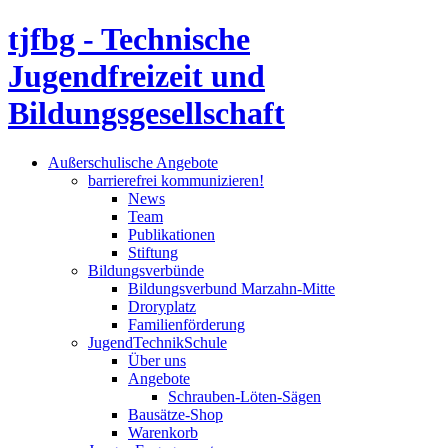
tjfbg - Technische
Jugendfreizeit und
Bildungsgesellschaft
Außerschulische Angebote
barrierefrei kommunizieren!
News
Team
Publikationen
Stiftung
Bildungsverbünde
Bildungsverbund Marzahn-Mitte
Droryplatz
Familienförderung
JugendTechnikSchule
Über uns
Angebote
Schrauben-Löten-Sägen
Bausätze-Shop
Warenkorb