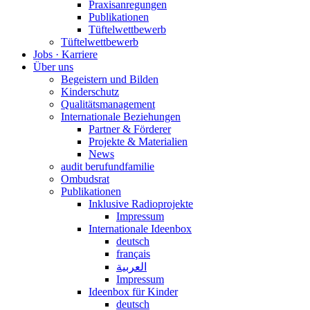
Praxisanregungen
Publikationen
Tüftelwettbewerb
Tüftelwettbewerb
Jobs · Karriere
Über uns
Begeistern und Bilden
Kinderschutz
Qualitätsmanagement
Internationale Beziehungen
Partner & Förderer
Projekte & Materialien
News
audit berufundfamilie
Ombudsrat
Publikationen
Inklusive Radioprojekte
Impressum
Internationale Ideenbox
deutsch
français
العربية
Impressum
Ideenbox für Kinder
deutsch