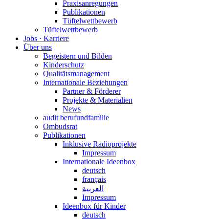
Praxisanregungen
Publikationen
Tüftelwettbewerb
Tüftelwettbewerb
Jobs · Karriere
Über uns
Begeistern und Bilden
Kinderschutz
Qualitätsmanagement
Internationale Beziehungen
Partner & Förderer
Projekte & Materialien
News
audit berufundfamilie
Ombudsrat
Publikationen
Inklusive Radioprojekte
Impressum
Internationale Ideenbox
deutsch
français
العربية
Impressum
Ideenbox für Kinder
deutsch