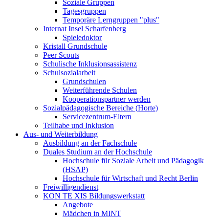
Soziale Gruppen
Tagesgruppen
Temporäre Lerngruppen "plus"
Internat Insel Scharfenberg
Spieledoktor
Kristall Grundschule
Peer Scouts
Schulische Inklusionsassistenz
Schulsozialarbeit
Grundschulen
Weiterführende Schulen
Kooperationspartner werden
Sozialpädagogische Bereiche (Horte)
Servicezentrum-Eltern
Teilhabe und Inklusion
Aus- und Weiterbildung
Ausbildung an der Fachschule
Duales Studium an der Hochschule
Hochschule für Soziale Arbeit und Pädagogik
(HSAP)
Hochschule für Wirtschaft und Recht Berlin
Freiwilligendienst
KON TE XIS Bildungswerkstatt
Angebote
Mädchen in MINT