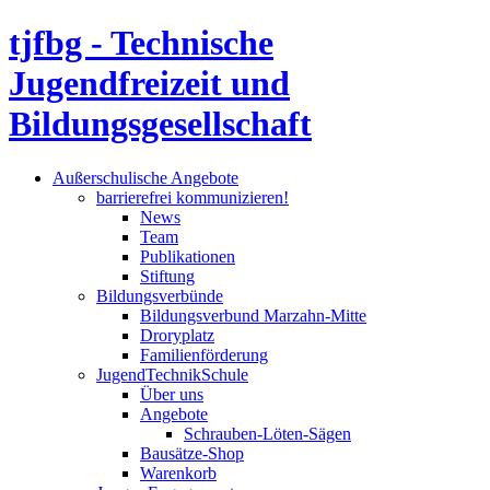
tjfbg - Technische
Jugendfreizeit und
Bildungsgesellschaft
Außerschulische Angebote
barrierefrei kommunizieren!
News
Team
Publikationen
Stiftung
Bildungsverbünde
Bildungsverbund Marzahn-Mitte
Droryplatz
Familienförderung
JugendTechnikSchule
Über uns
Angebote
Schrauben-Löten-Sägen
Bausätze-Shop
Warenkorb