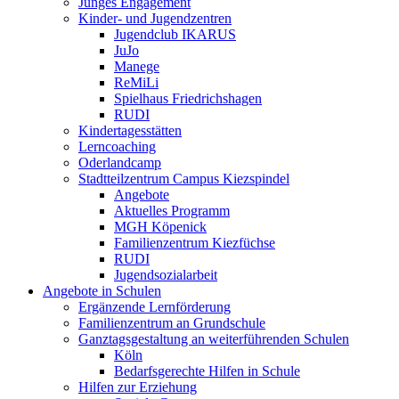
Junges Engagement
Kinder- und Jugendzentren
Jugendclub IKARUS
JuJo
Manege
ReMiLi
Spielhaus Friedrichshagen
RUDI
Kindertagesstätten
Lerncoaching
Oderlandcamp
Stadtteilzentrum Campus Kiezspindel
Angebote
Aktuelles Programm
MGH Köpenick
Familienzentrum Kiezfüchse
RUDI
Jugendsozialarbeit
Angebote in Schulen
Ergänzende Lernförderung
Familienzentrum an Grundschule
Ganztagsgestaltung an weiterführenden Schulen
Köln
Bedarfsgerechte Hilfen in Schule
Hilfen zur Erziehung