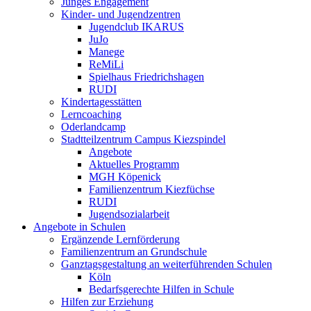
Junges Engagement
Kinder- und Jugendzentren
Jugendclub IKARUS
JuJo
Manege
ReMiLi
Spielhaus Friedrichshagen
RUDI
Kindertagesstätten
Lerncoaching
Oderlandcamp
Stadtteilzentrum Campus Kiezspindel
Angebote
Aktuelles Programm
MGH Köpenick
Familienzentrum Kiezfüchse
RUDI
Jugendsozialarbeit
Angebote in Schulen
Ergänzende Lernförderung
Familienzentrum an Grundschule
Ganztagsgestaltung an weiterführenden Schulen
Köln
Bedarfsgerechte Hilfen in Schule
Hilfen zur Erziehung