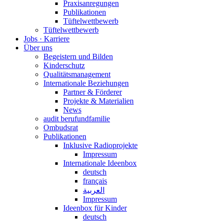
Praxisanregungen
Publikationen
Tüftelwettbewerb
Tüftelwettbewerb
Jobs · Karriere
Über uns
Begeistern und Bilden
Kinderschutz
Qualitätsmanagement
Internationale Beziehungen
Partner & Förderer
Projekte & Materialien
News
audit berufundfamilie
Ombudsrat
Publikationen
Inklusive Radioprojekte
Impressum
Internationale Ideenbox
deutsch
français
العربية
Impressum
Ideenbox für Kinder
deutsch