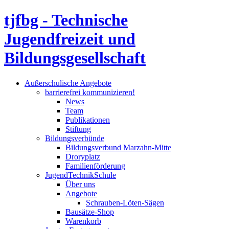
tjfbg - Technische
Jugendfreizeit und
Bildungsgesellschaft
Außerschulische Angebote
barrierefrei kommunizieren!
News
Team
Publikationen
Stiftung
Bildungsverbünde
Bildungsverbund Marzahn-Mitte
Droryplatz
Familienförderung
JugendTechnikSchule
Über uns
Angebote
Schrauben-Löten-Sägen
Bausätze-Shop
Warenkorb