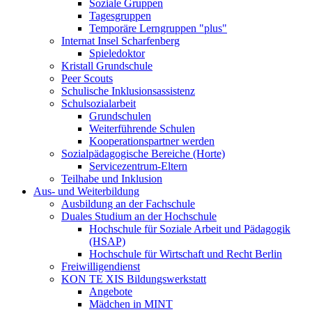
Soziale Gruppen
Tagesgruppen
Temporäre Lerngruppen "plus"
Internat Insel Scharfenberg
Spieledoktor
Kristall Grundschule
Peer Scouts
Schulische Inklusionsassistenz
Schulsozialarbeit
Grundschulen
Weiterführende Schulen
Kooperationspartner werden
Sozialpädagogische Bereiche (Horte)
Servicezentrum-Eltern
Teilhabe und Inklusion
Aus- und Weiterbildung
Ausbildung an der Fachschule
Duales Studium an der Hochschule
Hochschule für Soziale Arbeit und Pädagogik
(HSAP)
Hochschule für Wirtschaft und Recht Berlin
Freiwilligendienst
KON TE XIS Bildungswerkstatt
Angebote
Mädchen in MINT