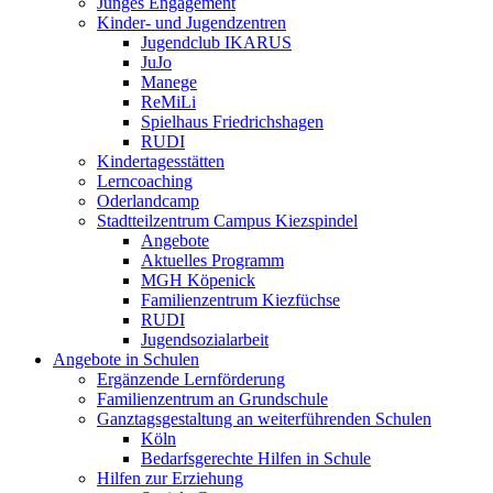
Junges Engagement
Kinder- und Jugendzentren
Jugendclub IKARUS
JuJo
Manege
ReMiLi
Spielhaus Friedrichshagen
RUDI
Kindertagesstätten
Lerncoaching
Oderlandcamp
Stadtteilzentrum Campus Kiezspindel
Angebote
Aktuelles Programm
MGH Köpenick
Familienzentrum Kiezfüchse
RUDI
Jugendsozialarbeit
Angebote in Schulen
Ergänzende Lernförderung
Familienzentrum an Grundschule
Ganztagsgestaltung an weiterführenden Schulen
Köln
Bedarfsgerechte Hilfen in Schule
Hilfen zur Erziehung