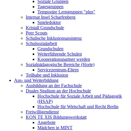
Soziale Gruppen
Tagesgruppen
Temporäre Lerngruppen "plus"
Internat Insel Scharfenberg
Spieledoktor
Kristall Grundschule
Peer Scouts
Schulische Inklusionsassistenz
Schulsozialarbeit
Grundschulen
Weiterführende Schulen
Kooperationspartner werden
Sozialpädagogische Bereiche (Horte)
Servicezentrum-Eltern
Teilhabe und Inklusion
Aus- und Weiterbildung
Ausbildung an der Fachschule
Duales Studium an der Hochschule
Hochschule für Soziale Arbeit und Pädagogik
(HSAP)
Hochschule für Wirtschaft und Recht Berlin
Freiwilligendienst
KON TE XIS Bildungswerkstatt
Angebote
Mädchen in MINT