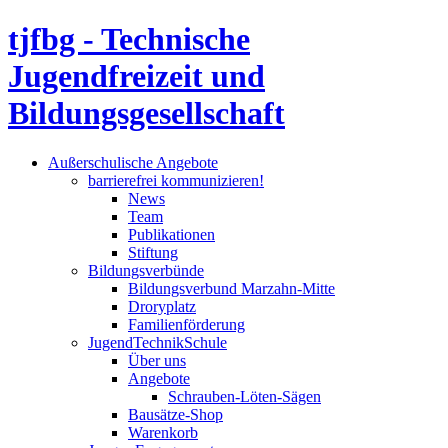
tjfbg - Technische
Jugendfreizeit und
Bildungsgesellschaft
Außerschulische Angebote
barrierefrei kommunizieren!
News
Team
Publikationen
Stiftung
Bildungsverbünde
Bildungsverbund Marzahn-Mitte
Droryplatz
Familienförderung
JugendTechnikSchule
Über uns
Angebote
Schrauben-Löten-Sägen
Bausätze-Shop
Warenkorb