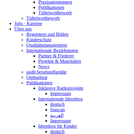
Praxisanregungen
Publikationen
Tüftelwettbewerb
Tüftelwettbewerb
Jobs · Karriere
Über uns
Begeistern und Bilden
Kinderschutz
Qualitätsmanagement
Internationale Beziehungen
Partner & Förderer
Projekte & Materialien
News
audit berufundfamilie
Ombudsrat
Publikationen
Inklusive Radioprojekte
Impressum
Internationale Ideenbox
deutsch
français
العربية
Impressum
Ideenbox für Kinder
deutsch