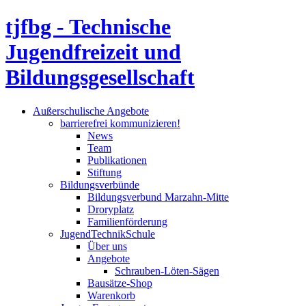
tjfbg - Technische
Jugendfreizeit und
Bildungsgesellschaft
Außerschulische Angebote
barrierefrei kommunizieren!
News
Team
Publikationen
Stiftung
Bildungsverbünde
Bildungsverbund Marzahn-Mitte
Droryplatz
Familienförderung
JugendTechnikSchule
Über uns
Angebote
Schrauben-Löten-Sägen
Bausätze-Shop
Warenkorb