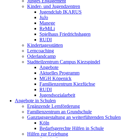
Junges Engagement
Kinder- und Jugendzentren
Jugendclub IKARUS
JuJo
Manege
ReMiLi
Spielhaus Friedrichshagen
RUDI
Kindertagesstätten
Lerncoaching
Oderlandcamp
Stadtteilzentrum Campus Kiezspindel
Angebote
Aktuelles Programm
MGH Köpenick
Familienzentrum Kiezfüchse
RUDI
Jugendsozialarbeit
Angebote in Schulen
Ergänzende Lernförderung
Familienzentrum an Grundschule
Ganztagsgestaltung an weiterführenden Schulen
Köln
Bedarfsgerechte Hilfen in Schule
Hilfen zur Erziehung