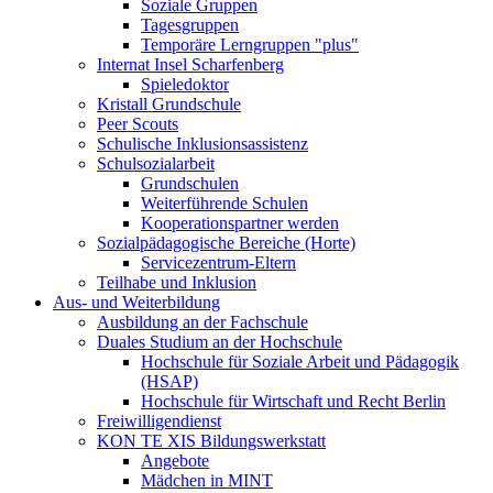
Soziale Gruppen
Tagesgruppen
Temporäre Lerngruppen "plus"
Internat Insel Scharfenberg
Spieledoktor
Kristall Grundschule
Peer Scouts
Schulische Inklusionsassistenz
Schulsozialarbeit
Grundschulen
Weiterführende Schulen
Kooperationspartner werden
Sozialpädagogische Bereiche (Horte)
Servicezentrum-Eltern
Teilhabe und Inklusion
Aus- und Weiterbildung
Ausbildung an der Fachschule
Duales Studium an der Hochschule
Hochschule für Soziale Arbeit und Pädagogik
(HSAP)
Hochschule für Wirtschaft und Recht Berlin
Freiwilligendienst
KON TE XIS Bildungswerkstatt
Angebote
Mädchen in MINT