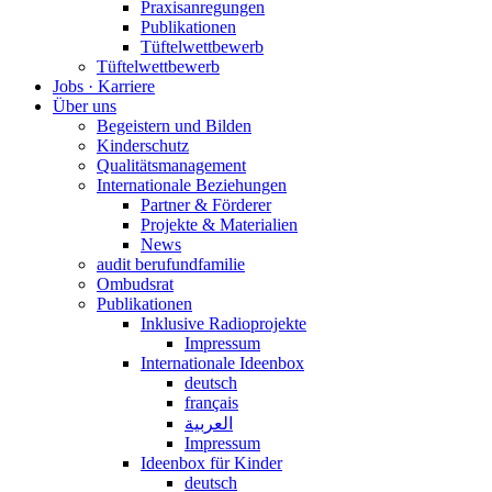
Praxisanregungen
Publikationen
Tüftelwettbewerb
Tüftelwettbewerb
Jobs · Karriere
Über uns
Begeistern und Bilden
Kinderschutz
Qualitätsmanagement
Internationale Beziehungen
Partner & Förderer
Projekte & Materialien
News
audit berufundfamilie
Ombudsrat
Publikationen
Inklusive Radioprojekte
Impressum
Internationale Ideenbox
deutsch
français
العربية
Impressum
Ideenbox für Kinder
deutsch