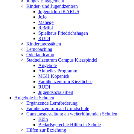
Junges Engagement
Kinder- und Jugendzentren
Jugendclub IKARUS
JuJo
Manege
ReMiLi
Spielhaus Friedrichshagen
RUDI
Kindertagesstätten
Lerncoaching
Oderlandcamp
Stadtteilzentrum Campus Kiezspindel
Angebote
Aktuelles Programm
MGH Köpenick
Familienzentrum Kiezfüchse
RUDI
Jugendsozialarbeit
Angebote in Schulen
Ergänzende Lernförderung
Familienzentrum an Grundschule
Ganztagsgestaltung an weiterführenden Schulen
Köln
Bedarfsgerechte Hilfen in Schule
Hilfen zur Erziehung