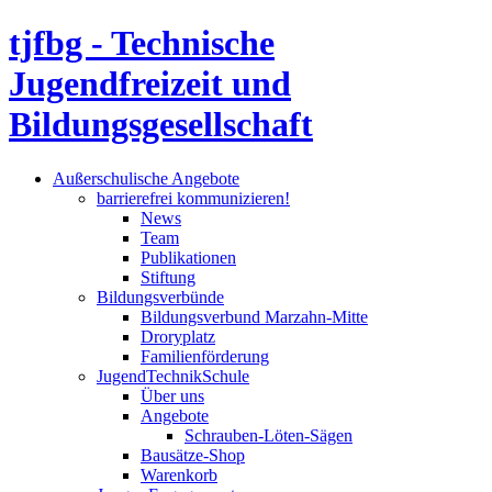
tjfbg - Technische
Jugendfreizeit und
Bildungsgesellschaft
Außerschulische Angebote
barrierefrei kommunizieren!
News
Team
Publikationen
Stiftung
Bildungsverbünde
Bildungsverbund Marzahn-Mitte
Droryplatz
Familienförderung
JugendTechnikSchule
Über uns
Angebote
Schrauben-Löten-Sägen
Bausätze-Shop
Warenkorb