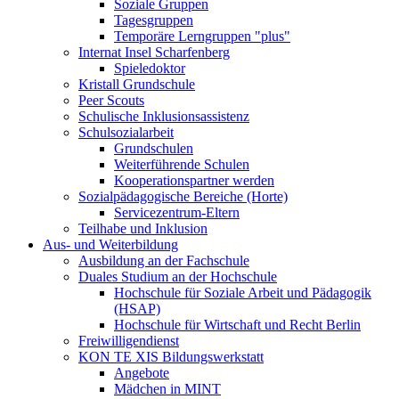
Soziale Gruppen
Tagesgruppen
Temporäre Lerngruppen "plus"
Internat Insel Scharfenberg
Spieledoktor
Kristall Grundschule
Peer Scouts
Schulische Inklusionsassistenz
Schulsozialarbeit
Grundschulen
Weiterführende Schulen
Kooperationspartner werden
Sozialpädagogische Bereiche (Horte)
Servicezentrum-Eltern
Teilhabe und Inklusion
Aus- und Weiterbildung
Ausbildung an der Fachschule
Duales Studium an der Hochschule
Hochschule für Soziale Arbeit und Pädagogik
(HSAP)
Hochschule für Wirtschaft und Recht Berlin
Freiwilligendienst
KON TE XIS Bildungswerkstatt
Angebote
Mädchen in MINT