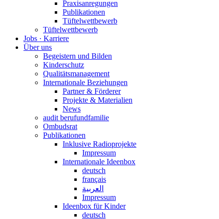
Praxisanregungen
Publikationen
Tüftelwettbewerb
Tüftelwettbewerb
Jobs · Karriere
Über uns
Begeistern und Bilden
Kinderschutz
Qualitätsmanagement
Internationale Beziehungen
Partner & Förderer
Projekte & Materialien
News
audit berufundfamilie
Ombudsrat
Publikationen
Inklusive Radioprojekte
Impressum
Internationale Ideenbox
deutsch
français
العربية
Impressum
Ideenbox für Kinder
deutsch