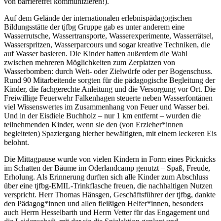
von barrierefrei kommunizieren!).
Auf dem Gelände der internationalen erlebnispädagogischen
Bildungsstätte der tjfbg Gruppe gab es unter anderem eine
Wasserrutsche, Wassertransporte, Wasserexperimente, Wasserrätsel,
Wasserspritzen, Wasserparcours und sogar kreative Techniken, die
auf Wasser basieren. Die Kinder hatten außerdem die Wahl
zwischen mehreren Möglichkeiten zum Zerplatzen von
Wasserbomben: durch Weit- oder Zielwürfe oder per Bogenschuss.
Rund 90 Mitarbeitende sorgten für die pädagogische Begleitung der
Kinder, die fachgerechte Anleitung und die Versorgung vor Ort. Die
Freiwillige Feuerwehr Falkenhagen steuerte neben Wasserfontänen
viel Wissenswertes im Zusammenhang von Feuer und Wasser bei.
Und in der Eisdiele Buchholz – nur 1 km entfernt – wurden die
teilnehmenden Kinder, wenn sie den (von Erzieher*innen
begleiteten) Spaziergang hierher bewältigten, mit einem leckeren Eis
belohnt.
Die Mittagpause wurde von vielen Kindern in Form eines Picknicks
im Schatten der Bäume im Oderlandcamp genutzt – Spaß, Freude,
Erholung. Als Erinnerung durften sich alle Kinder zum Abschluss
über eine tjfbg-EMIL-Trinkflasche freuen, die nachhaltigen Nutzen
verspricht. Herr Thomas Hänsgen, Geschäftsführer der tjfbg, dankte
den Pädagog*innen und allen fleißigen Helfer*innen, besonders
auch Herrn Hesselbarth und Herrn Vetter für das Engagement und