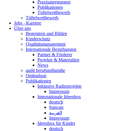
Praxisanregungen
Publikationen
Tüftelwettbewerb
Tüftelwettbewerb
Jobs · Karriere
Über uns
Begeistern und Bilden
Kinderschutz
Qualitätsmanagement
Internationale Beziehungen
Partner & Förderer
Projekte & Materialien
News
audit berufundfamilie
Ombudsrat
Publikationen
Inklusive Radioprojekte
Impressum
Internationale Ideenbox
deutsch
français
العربية
Impressum
Ideenbox für Kinder
deutsch