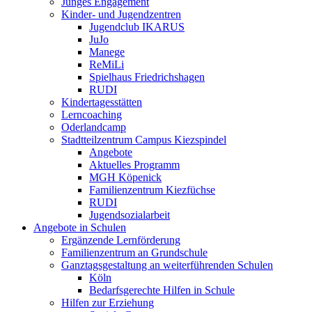
Junges Engagement
Kinder- und Jugendzentren
Jugendclub IKARUS
JuJo
Manege
ReMiLi
Spielhaus Friedrichshagen
RUDI
Kindertagesstätten
Lerncoaching
Oderlandcamp
Stadtteilzentrum Campus Kiezspindel
Angebote
Aktuelles Programm
MGH Köpenick
Familienzentrum Kiezfüchse
RUDI
Jugendsozialarbeit
Angebote in Schulen
Ergänzende Lernförderung
Familienzentrum an Grundschule
Ganztagsgestaltung an weiterführenden Schulen
Köln
Bedarfsgerechte Hilfen in Schule
Hilfen zur Erziehung