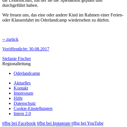
die Leidenschaft, mit der sie die Spielaktion geplant und
durchgeführt haben.
Wir freuen uns, das eine oder andere Kind im Rahmen einer Ferien-
oder Klassenfahrt im Oderlandcamp wiedersehen zu dürfen.
‹‹ zurück
Veröffentlicht:
30.08.2017
Stefanie Fischer
Regionalleitung
Oderlandcamp
Aktuelles
Kontakt
Impressum
Hilfe
Datenschutz
Cookie-Einstellungen
Intern 2.0
tjfbg bei Facebook
tjfbg bei Instagram
tjfbg bei YouTube