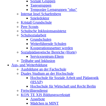
Soziale Gruppen
Tagesgruppen
Temporäre Lerngruppen "plus"
Internat Insel Scharfenberg
Spieledoktor
Kristall Grundschule
Peer Scouts
Schulische Inklusionsassistenz
Schulsozialarbeit
Grundschulen
Weiterführende Schulen
Kooperationspartner werden
Sozialpädagogische Bereiche (Horte)
Servicezentrum-Eltern
Teilhabe und Inklusion
Aus- und Weiterbildung
Ausbildung an der Fachschule
Duales Studium an der Hochschule
Hochschule für Soziale Arbeit und Pädagogik
(HSAP)
Hochschule für Wirtschaft und Recht Berlin
Freiwilligendienst
KON TE XIS Bildungswerkstatt
Angebote
Mädchen in MINT