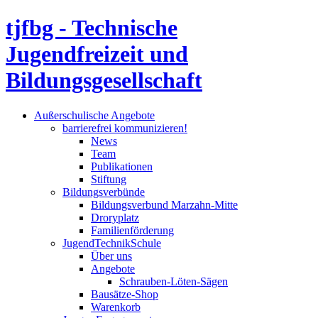
tjfbg - Technische
Jugendfreizeit und
Bildungsgesellschaft
Außerschulische Angebote
barrierefrei kommunizieren!
News
Team
Publikationen
Stiftung
Bildungsverbünde
Bildungsverbund Marzahn-Mitte
Droryplatz
Familienförderung
JugendTechnikSchule
Über uns
Angebote
Schrauben-Löten-Sägen
Bausätze-Shop
Warenkorb