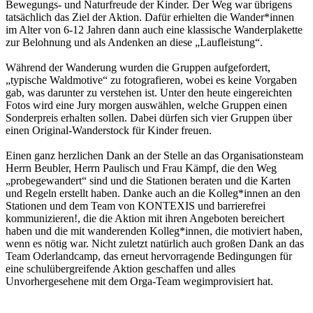
Bewegungs- und Naturfreude der Kinder. Der Weg war übrigens
tatsächlich das Ziel der Aktion. Dafür erhielten die Wander*innen
im Alter von 6-12 Jahren dann auch eine klassische Wanderplakette
zur Belohnung und als Andenken an diese „Laufleistung“.
Während der Wanderung wurden die Gruppen aufgefordert,
„typische Waldmotive“ zu fotografieren, wobei es keine Vorgaben
gab, was darunter zu verstehen ist. Unter den heute eingereichten
Fotos wird eine Jury morgen auswählen, welche Gruppen einen
Sonderpreis erhalten sollen. Dabei dürfen sich vier Gruppen über
einen Original-Wanderstock für Kinder freuen.
Einen ganz herzlichen Dank an der Stelle an das Organisationsteam
Herrn Beubler, Herrn Paulisch und Frau Kämpf, die den Weg
„probegewandert“ sind und die Stationen beraten und die Karten
und Regeln erstellt haben. Danke auch an die Kolleg*innen an den
Stationen und dem Team von KONTEXIS und barrierefrei
kommunizieren!, die die Aktion mit ihren Angeboten bereichert
haben und die mit wanderenden Kolleg*innen, die motiviert haben,
wenn es nötig war. Nicht zuletzt natürlich auch großen Dank an das
Team Oderlandcamp, das erneut hervorragende Bedingungen für
eine schulübergreifende Aktion geschaffen und alles
Unvorhergesehene mit dem Orga-Team wegimprovisiert hat.