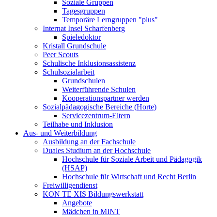
Soziale Gruppen
Tagesgruppen
Temporäre Lerngruppen "plus"
Internat Insel Scharfenberg
Spieledoktor
Kristall Grundschule
Peer Scouts
Schulische Inklusionsassistenz
Schulsozialarbeit
Grundschulen
Weiterführende Schulen
Kooperationspartner werden
Sozialpädagogische Bereiche (Horte)
Servicezentrum-Eltern
Teilhabe und Inklusion
Aus- und Weiterbildung
Ausbildung an der Fachschule
Duales Studium an der Hochschule
Hochschule für Soziale Arbeit und Pädagogik
(HSAP)
Hochschule für Wirtschaft und Recht Berlin
Freiwilligendienst
KON TE XIS Bildungswerkstatt
Angebote
Mädchen in MINT