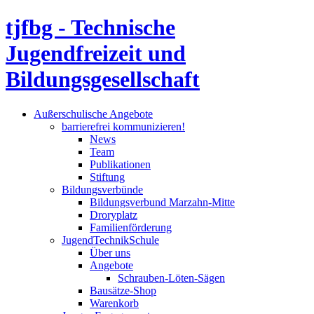
tjfbg - Technische
Jugendfreizeit und
Bildungsgesellschaft
Außerschulische Angebote
barrierefrei kommunizieren!
News
Team
Publikationen
Stiftung
Bildungsverbünde
Bildungsverbund Marzahn-Mitte
Droryplatz
Familienförderung
JugendTechnikSchule
Über uns
Angebote
Schrauben-Löten-Sägen
Bausätze-Shop
Warenkorb