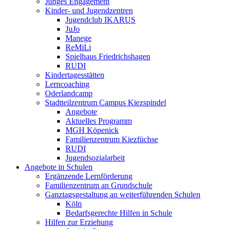
Junges Engagement
Kinder- und Jugendzentren
Jugendclub IKARUS
JuJo
Manege
ReMiLi
Spielhaus Friedrichshagen
RUDI
Kindertagesstätten
Lerncoaching
Oderlandcamp
Stadtteilzentrum Campus Kiezspindel
Angebote
Aktuelles Programm
MGH Köpenick
Familienzentrum Kiezfüchse
RUDI
Jugendsozialarbeit
Angebote in Schulen
Ergänzende Lernförderung
Familienzentrum an Grundschule
Ganztagsgestaltung an weiterführenden Schulen
Köln
Bedarfsgerechte Hilfen in Schule
Hilfen zur Erziehung