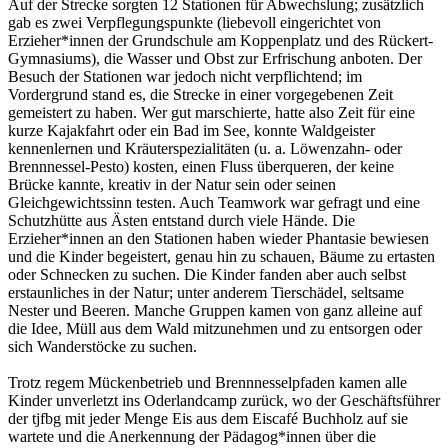
Auf der Strecke sorgten 12 Stationen für Abwechslung; zusätzlich
gab es zwei Verpflegungspunkte (liebevoll eingerichtet von
Erzieher*innen der Grundschule am Koppenplatz und des Rückert-
Gymnasiums), die Wasser und Obst zur Erfrischung anboten. Der
Besuch der Stationen war jedoch nicht verpflichtend; im
Vordergrund stand es, die Strecke in einer vorgegebenen Zeit
gemeistert zu haben. Wer gut marschierte, hatte also Zeit für eine
kurze Kajakfahrt oder ein Bad im See, konnte Waldgeister
kennenlernen und Kräuterspezialitäten (u. a. Löwenzahn- oder
Brennnessel-Pesto) kosten, einen Fluss überqueren, der keine
Brücke kannte, kreativ in der Natur sein oder seinen
Gleichgewichtssinn testen. Auch Teamwork war gefragt und eine
Schutzhütte aus Ästen entstand durch viele Hände. Die
Erzieher*innen an den Stationen haben wieder Phantasie bewiesen
und die Kinder begeistert, genau hin zu schauen, Bäume zu ertasten
oder Schnecken zu suchen. Die Kinder fanden aber auch selbst
erstaunliches in der Natur; unter anderem Tierschädel, seltsame
Nester und Beeren. Manche Gruppen kamen von ganz alleine auf
die Idee, Müll aus dem Wald mitzunehmen und zu entsorgen oder
sich Wanderstöcke zu suchen.
Trotz regem Mückenbetrieb und Brennnesselpfaden kamen alle
Kinder unverletzt ins Oderlandcamp zurück, wo der Geschäftsführer
der tjfbg mit jeder Menge Eis aus dem Eiscafé Buchholz auf sie
wartete und die Anerkennung der Pädagog*innen über die