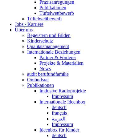
Praxisanregungen
Publikationen
Tüftelwettbewerb
Tüftelwettbewerb
Jobs · Karriere
Über uns
Begeistern und Bilden
Kinderschutz
Qualitätsmanagement
Internationale Beziehungen
Partner & Förderer
Projekte & Materialien
News
audit berufundfamilie
Ombudsrat
Publikationen
Inklusive Radioprojekte
Impressum
Internationale Ideenbox
deutsch
français
العربية
Impressum
Ideenbox für Kinder
deutsch