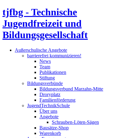
tjfbg - Technische
Jugendfreizeit und
Bildungsgesellschaft
Außerschulische Angebote
barrierefrei kommunizieren!
News
Team
Publikationen
Stiftung
Bildungsverbünde
Bildungsverbund Marzahn-Mitte
Droryplatz
Familienförderung
JugendTechnikSchule
Über uns
Angebote
Schrauben-Löten-Sägen
Bausätze-Shop
Warenkorb