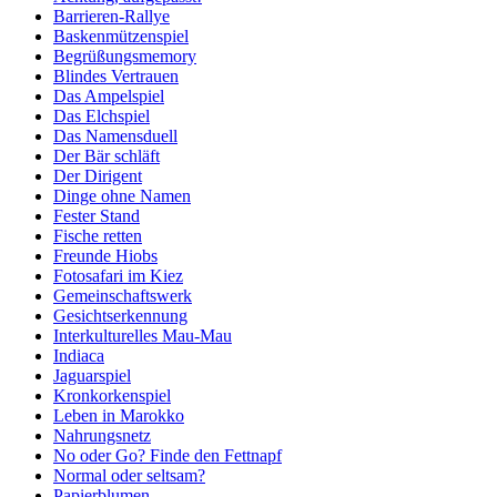
Barrieren-Rallye
Baskenmützenspiel
Begrüßungsmemory
Blindes Vertrauen
Das Ampelspiel
Das Elchspiel
Das Namensduell
Der Bär schläft
Der Dirigent
Dinge ohne Namen
Fester Stand
Fische retten
Freunde Hiobs
Fotosafari im Kiez
Gemeinschaftswerk
Gesichtserkennung
Interkulturelles Mau-Mau
Indiaca
Jaguarspiel
Kronkorkenspiel
Leben in Marokko
Nahrungsnetz
No oder Go? Finde den Fettnapf
Normal oder seltsam?
Papierblumen