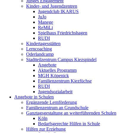
Junges Engagement
Kinder- und Jugendzentren
Jugendclub IKARUS
JuJo
Manege
ReMiLi
Spielhaus Friedrichshagen
RUDI
Kindertagesstätten
Lerncoaching
Oderlandcamp
Stadtteilzentrum Campus Kiezspindel
Angebote
Aktuelles Programm
MGH Köpenick
Familienzentrum Kiezfüchse
RUDI
Jugendsozialarbeit
Angebote in Schulen
Ergänzende Lernförderung
Familienzentrum an Grundschule
Ganztagsgestaltung an weiterführenden Schulen
Köln
Bedarfsgerechte Hilfen in Schule
Hilfen zur Erziehung