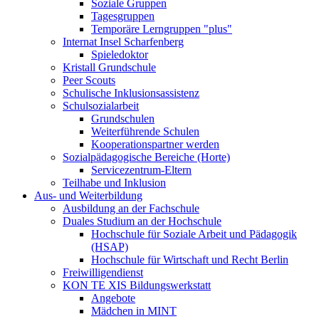
Soziale Gruppen
Tagesgruppen
Temporäre Lerngruppen "plus"
Internat Insel Scharfenberg
Spieledoktor
Kristall Grundschule
Peer Scouts
Schulische Inklusionsassistenz
Schulsozialarbeit
Grundschulen
Weiterführende Schulen
Kooperationspartner werden
Sozialpädagogische Bereiche (Horte)
Servicezentrum-Eltern
Teilhabe und Inklusion
Aus- und Weiterbildung
Ausbildung an der Fachschule
Duales Studium an der Hochschule
Hochschule für Soziale Arbeit und Pädagogik
(HSAP)
Hochschule für Wirtschaft und Recht Berlin
Freiwilligendienst
KON TE XIS Bildungswerkstatt
Angebote
Mädchen in MINT