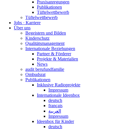
Praxisanregungen
Publikationen
Tüftelwettbewerb
Tüftelwettbewerb
Jobs · Karriere
Über uns
Begeistern und Bilden
Kinderschutz
Qualitätsmanagement
Internationale Beziehungen
Partner & Förderer
Projekte & Materialien
News
audit berufundfamilie
Ombudsrat
Publikationen
Inklusive Radioprojekte
Impressum
Internationale Ideenbox
deutsch
français
العربية
Impressum
Ideenbox für Kinder
deutsch