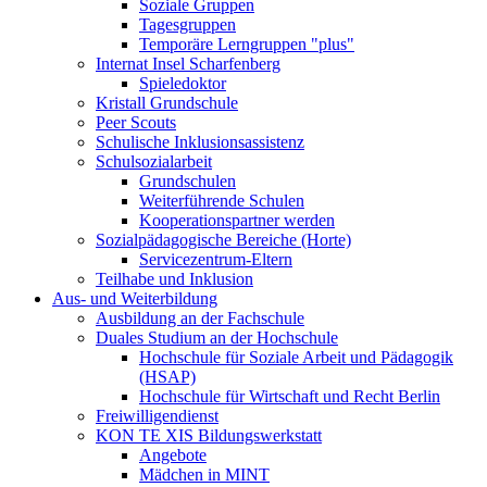
Soziale Gruppen
Tagesgruppen
Temporäre Lerngruppen "plus"
Internat Insel Scharfenberg
Spieledoktor
Kristall Grundschule
Peer Scouts
Schulische Inklusionsassistenz
Schulsozialarbeit
Grundschulen
Weiterführende Schulen
Kooperationspartner werden
Sozialpädagogische Bereiche (Horte)
Servicezentrum-Eltern
Teilhabe und Inklusion
Aus- und Weiterbildung
Ausbildung an der Fachschule
Duales Studium an der Hochschule
Hochschule für Soziale Arbeit und Pädagogik
(HSAP)
Hochschule für Wirtschaft und Recht Berlin
Freiwilligendienst
KON TE XIS Bildungswerkstatt
Angebote
Mädchen in MINT