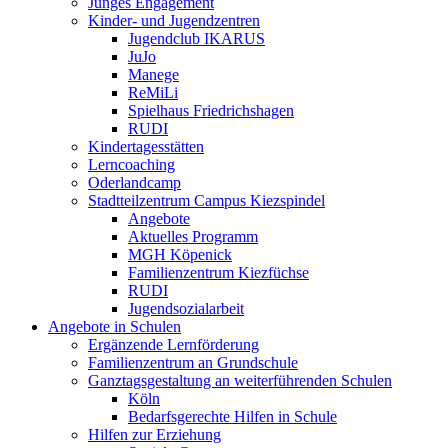
Junges Engagement
Kinder- und Jugendzentren
Jugendclub IKARUS
JuJo
Manege
ReMiLi
Spielhaus Friedrichshagen
RUDI
Kindertagesstätten
Lerncoaching
Oderlandcamp
Stadtteilzentrum Campus Kiezspindel
Angebote
Aktuelles Programm
MGH Köpenick
Familienzentrum Kiezfüchse
RUDI
Jugendsozialarbeit
Angebote in Schulen
Ergänzende Lernförderung
Familienzentrum an Grundschule
Ganztagsgestaltung an weiterführenden Schulen
Köln
Bedarfsgerechte Hilfen in Schule
Hilfen zur Erziehung