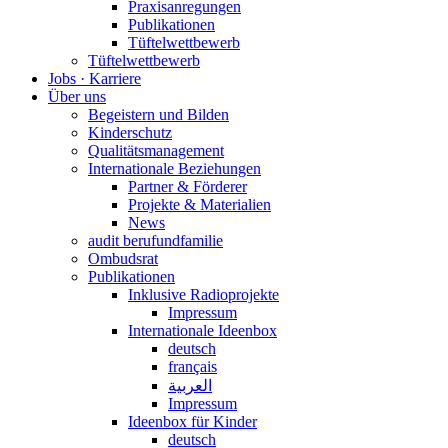
Praxisanregungen
Publikationen
Tüftelwettbewerb
Tüftelwettbewerb
Jobs · Karriere
Über uns
Begeistern und Bilden
Kinderschutz
Qualitätsmanagement
Internationale Beziehungen
Partner & Förderer
Projekte & Materialien
News
audit berufundfamilie
Ombudsrat
Publikationen
Inklusive Radioprojekte
Impressum
Internationale Ideenbox
deutsch
français
العربية
Impressum
Ideenbox für Kinder
deutsch