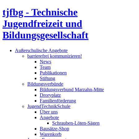
tjfbg - Technische
Jugendfreizeit und
Bildungsgesellschaft
Außerschulische Angebote
barrierefrei kommunizieren!
News
Team
Publikationen
Stiftung
Bildungsverbünde
Bildungsverbund Marzahn-Mitte
Droryplatz
Familienförderung
JugendTechnikSchule
Über uns
Angebote
Schrauben-Löten-Sägen
Bausätze-Shop
Warenkorb