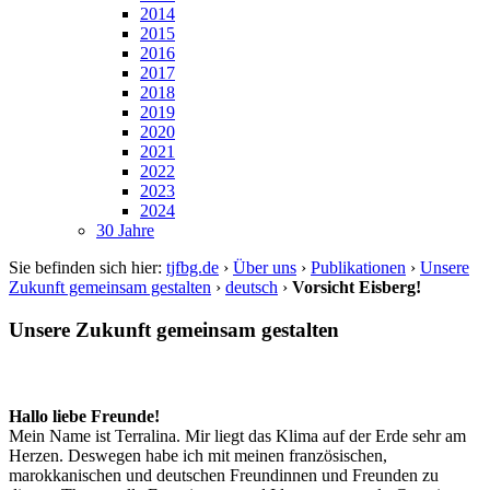
2014
2015
2016
2017
2018
2019
2020
2021
2022
2023
2024
30 Jahre
Sie befinden sich hier:
tjfbg.de
›
Über uns
›
Publikationen
›
Unsere
Zukunft gemeinsam gestalten
›
deutsch
›
Vorsicht Eisberg!
Unsere Zukunft gemeinsam gestalten
Hallo liebe Freunde!
Mein Name ist Terralina. Mir liegt das Klima auf der Erde sehr am
Herzen. Deswegen habe ich mit meinen französischen,
marokkanischen und deutschen Freundinnen und Freunden zu