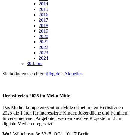
2014
2015
2016
2017
2018
2019
2020
2021
2022
2023
2024
30 Jahre
Sie befinden sich hier:
tjfbg.de
›
Aktuelles
Herbstferien 2025 im Meko Mitte
Das Medienkompetenzzentrum Mitte öffnet in den Herbstferien
2025 die Türen für interessierte Kinder, Jugendliche und Familien!
In verschiedenen Angeboten werden kreative Projekte rund um
digitale Medien umgesetzt!
Wo?
Wilhelmstraße 52 (5. OG), 10117 Berlin