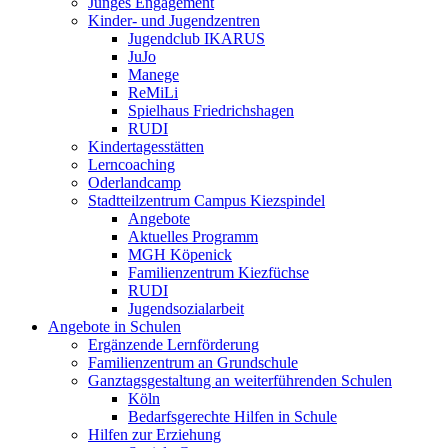
Junges Engagement
Kinder- und Jugendzentren
Jugendclub IKARUS
JuJo
Manege
ReMiLi
Spielhaus Friedrichshagen
RUDI
Kindertagesstätten
Lerncoaching
Oderlandcamp
Stadtteilzentrum Campus Kiezspindel
Angebote
Aktuelles Programm
MGH Köpenick
Familienzentrum Kiezfüchse
RUDI
Jugendsozialarbeit
Angebote in Schulen
Ergänzende Lernförderung
Familienzentrum an Grundschule
Ganztagsgestaltung an weiterführenden Schulen
Köln
Bedarfsgerechte Hilfen in Schule
Hilfen zur Erziehung