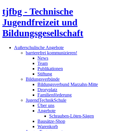
tjfbg - Technische
Jugendfreizeit und
Bildungsgesellschaft
Außerschulische Angebote
barrierefrei kommunizieren!
News
Team
Publikationen
Stiftung
Bildungsverbünde
Bildungsverbund Marzahn-Mitte
Droryplatz
Familienförderung
JugendTechnikSchule
Über uns
Angebote
Schrauben-Löten-Sägen
Bausätze-Shop
Warenkorb