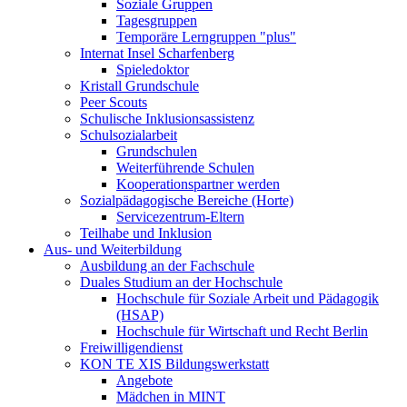
Soziale Gruppen
Tagesgruppen
Temporäre Lerngruppen "plus"
Internat Insel Scharfenberg
Spieledoktor
Kristall Grundschule
Peer Scouts
Schulische Inklusionsassistenz
Schulsozialarbeit
Grundschulen
Weiterführende Schulen
Kooperationspartner werden
Sozialpädagogische Bereiche (Horte)
Servicezentrum-Eltern
Teilhabe und Inklusion
Aus- und Weiterbildung
Ausbildung an der Fachschule
Duales Studium an der Hochschule
Hochschule für Soziale Arbeit und Pädagogik
(HSAP)
Hochschule für Wirtschaft und Recht Berlin
Freiwilligendienst
KON TE XIS Bildungswerkstatt
Angebote
Mädchen in MINT