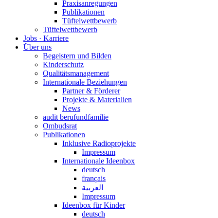
Praxisanregungen
Publikationen
Tüftelwettbewerb
Tüftelwettbewerb
Jobs · Karriere
Über uns
Begeistern und Bilden
Kinderschutz
Qualitätsmanagement
Internationale Beziehungen
Partner & Förderer
Projekte & Materialien
News
audit berufundfamilie
Ombudsrat
Publikationen
Inklusive Radioprojekte
Impressum
Internationale Ideenbox
deutsch
français
العربية
Impressum
Ideenbox für Kinder
deutsch