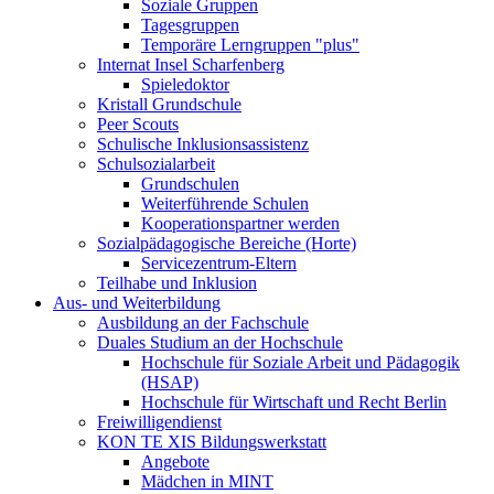
Soziale Gruppen
Tagesgruppen
Temporäre Lerngruppen "plus"
Internat Insel Scharfenberg
Spieledoktor
Kristall Grundschule
Peer Scouts
Schulische Inklusionsassistenz
Schulsozialarbeit
Grundschulen
Weiterführende Schulen
Kooperationspartner werden
Sozialpädagogische Bereiche (Horte)
Servicezentrum-Eltern
Teilhabe und Inklusion
Aus- und Weiterbildung
Ausbildung an der Fachschule
Duales Studium an der Hochschule
Hochschule für Soziale Arbeit und Pädagogik
(HSAP)
Hochschule für Wirtschaft und Recht Berlin
Freiwilligendienst
KON TE XIS Bildungswerkstatt
Angebote
Mädchen in MINT