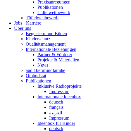
Praxisanregungen
Publikationen
Tüftelwettbewerb
Tüftelwettbewerb
Jobs · Karriere
Über uns
Begeistern und Bilden
Kinderschutz
Qualitätsmanagement
Internationale Beziehungen
Partner & Förderer
Projekte & Materialien
News
audit berufundfamilie
Ombudsrat
Publikationen
Inklusive Radioprojekte
Impressum
Internationale Ideenbox
deutsch
français
العربية
Impressum
Ideenbox für Kinder
deutsch