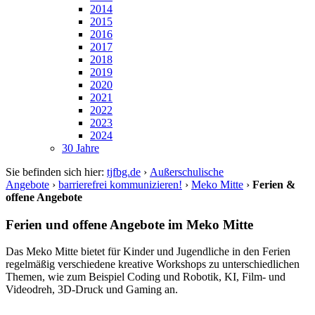
2014
2015
2016
2017
2018
2019
2020
2021
2022
2023
2024
30 Jahre
Sie befinden sich hier:
tjfbg.de
›
Außerschulische
Angebote
›
barrierefrei kommunizieren!
›
Meko Mitte
›
Ferien &
offene Angebote
Ferien und offene Angebote im Meko Mitte
Das Meko Mitte bietet für Kinder und Jugendliche in den Ferien
regelmäßig verschiedene kreative Workshops zu unterschiedlichen
Themen, wie zum Beispiel Coding und Robotik, KI, Film- und
Videodreh, 3D-Druck und Gaming an.