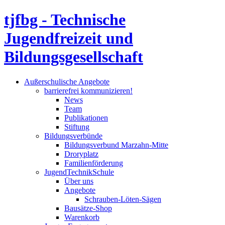
tjfbg - Technische
Jugendfreizeit und
Bildungsgesellschaft
Außerschulische Angebote
barrierefrei kommunizieren!
News
Team
Publikationen
Stiftung
Bildungsverbünde
Bildungsverbund Marzahn-Mitte
Droryplatz
Familienförderung
JugendTechnikSchule
Über uns
Angebote
Schrauben-Löten-Sägen
Bausätze-Shop
Warenkorb