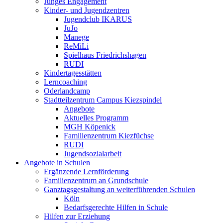
Junges Engagement
Kinder- und Jugendzentren
Jugendclub IKARUS
JuJo
Manege
ReMiLi
Spielhaus Friedrichshagen
RUDI
Kindertagesstätten
Lerncoaching
Oderlandcamp
Stadtteilzentrum Campus Kiezspindel
Angebote
Aktuelles Programm
MGH Köpenick
Familienzentrum Kiezfüchse
RUDI
Jugendsozialarbeit
Angebote in Schulen
Ergänzende Lernförderung
Familienzentrum an Grundschule
Ganztagsgestaltung an weiterführenden Schulen
Köln
Bedarfsgerechte Hilfen in Schule
Hilfen zur Erziehung