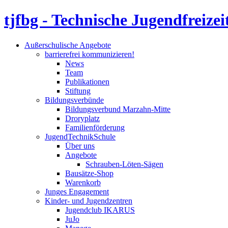
tjfbg - Technische Jugendfreizei
Außerschulische Angebote
barrierefrei kommunizieren!
News
Team
Publikationen
Stiftung
Bildungsverbünde
Bildungsverbund Marzahn-Mitte
Droryplatz
Familienförderung
JugendTechnikSchule
Über uns
Angebote
Schrauben-Löten-Sägen
Bausätze-Shop
Warenkorb
Junges Engagement
Kinder- und Jugendzentren
Jugendclub IKARUS
JuJo