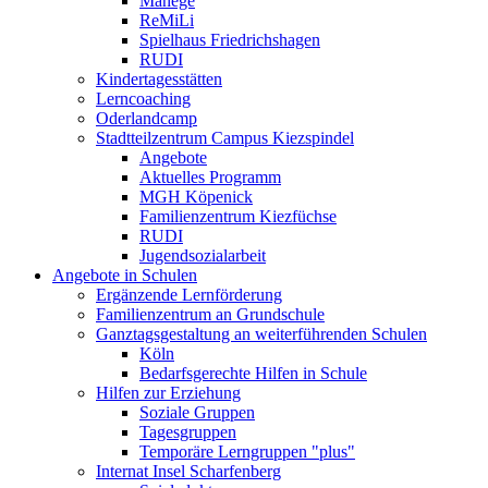
Manege
ReMiLi
Spielhaus Friedrichshagen
RUDI
Kindertagesstätten
Lerncoaching
Oderlandcamp
Stadtteilzentrum Campus Kiezspindel
Angebote
Aktuelles Programm
MGH Köpenick
Familienzentrum Kiezfüchse
RUDI
Jugendsozialarbeit
Angebote in Schulen
Ergänzende Lernförderung
Familienzentrum an Grundschule
Ganztagsgestaltung an weiterführenden Schulen
Köln
Bedarfsgerechte Hilfen in Schule
Hilfen zur Erziehung
Soziale Gruppen
Tagesgruppen
Temporäre Lerngruppen "plus"
Internat Insel Scharfenberg