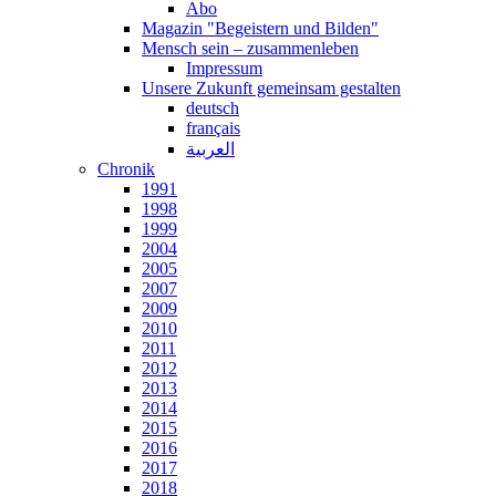
Abo
Magazin "Begeistern und Bilden"
Mensch sein – zusammenleben
Impressum
Unsere Zukunft gemeinsam gestalten
deutsch
français
العربية
Chronik
1991
1998
1999
2004
2005
2007
2009
2010
2011
2012
2013
2014
2015
2016
2017
2018