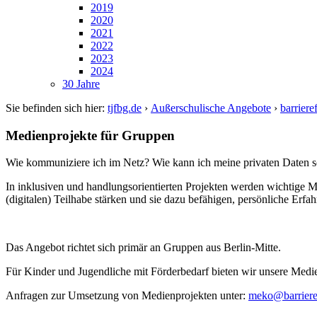
2019
2020
2021
2022
2023
2024
30 Jahre
Sie befinden sich hier:
tjfbg.de
›
Außerschulische Angebote
›
barrier
Medienprojekte für Gruppen
Wie kommuniziere ich im Netz? Wie kann ich meine privaten Daten s
In inklusiven und handlungsorientierten Projekten werden wichtige 
(digitalen) Teilhabe stärken und sie dazu befähigen, persönliche Erfa
Das Angebot richtet sich primär an Gruppen aus Berlin-Mitte.
Für Kinder und Jugendliche mit Förderbedarf bieten wir unsere Medie
Anfragen zur Umsetzung von Medienprojekten unter:
meko
@
barrier