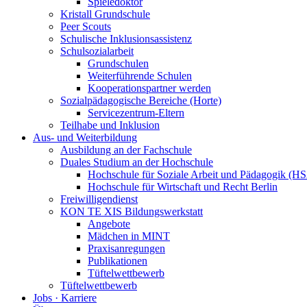
Spieledoktor
Kristall Grundschule
Peer Scouts
Schulische Inklusionsassistenz
Schulsozialarbeit
Grundschulen
Weiterführende Schulen
Kooperationspartner werden
Sozialpädagogische Bereiche (Horte)
Servicezentrum-Eltern
Teilhabe und Inklusion
Aus- und Weiterbildung
Ausbildung an der Fachschule
Duales Studium an der Hochschule
Hochschule für Soziale Arbeit und Pädagogik (H
Hochschule für Wirtschaft und Recht Berlin
Freiwilligendienst
KON TE XIS Bildungswerkstatt
Angebote
Mädchen in MINT
Praxisanregungen
Publikationen
Tüftelwettbewerb
Tüftelwettbewerb
Jobs · Karriere