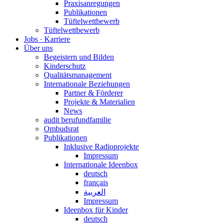
Praxisanregungen
Publikationen
Tüftelwettbewerb
Tüftelwettbewerb
Jobs · Karriere
Über uns
Begeistern und Bilden
Kinderschutz
Qualitätsmanagement
Internationale Beziehungen
Partner & Förderer
Projekte & Materialien
News
audit berufundfamilie
Ombudsrat
Publikationen
Inklusive Radioprojekte
Impressum
Internationale Ideenbox
deutsch
français
العربية
Impressum
Ideenbox für Kinder
deutsch