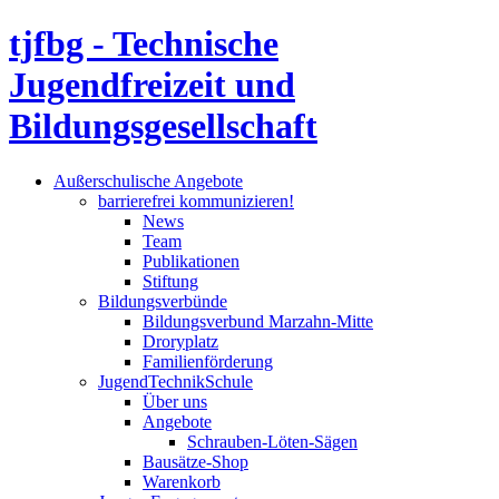
tjfbg - Technische
Jugendfreizeit und
Bildungsgesellschaft
Außerschulische Angebote
barrierefrei kommunizieren!
News
Team
Publikationen
Stiftung
Bildungsverbünde
Bildungsverbund Marzahn-Mitte
Droryplatz
Familienförderung
JugendTechnikSchule
Über uns
Angebote
Schrauben-Löten-Sägen
Bausätze-Shop
Warenkorb