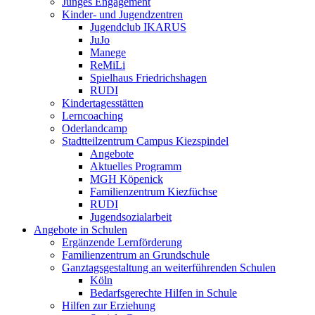
Junges Engagement
Kinder- und Jugendzentren
Jugendclub IKARUS
JuJo
Manege
ReMiLi
Spielhaus Friedrichshagen
RUDI
Kindertagesstätten
Lerncoaching
Oderlandcamp
Stadtteilzentrum Campus Kiezspindel
Angebote
Aktuelles Programm
MGH Köpenick
Familienzentrum Kiezfüchse
RUDI
Jugendsozialarbeit
Angebote in Schulen
Ergänzende Lernförderung
Familienzentrum an Grundschule
Ganztagsgestaltung an weiterführenden Schulen
Köln
Bedarfsgerechte Hilfen in Schule
Hilfen zur Erziehung