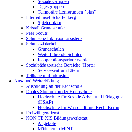
Soziale Gruppen
Tagesgruppen
Temporäre Lerngruppen "plus"
Internat Insel Scharfenberg
Spieledoktor
Kristall Grundschule
Peer Scouts
Schulische Inklusionsassistenz
Schulsozialarbeit
Grundschulen
Weiterführende Schulen
Kooperationspartner werden
Sozialpädagogische Bereiche (Horte)
Servicezentrum-Eltern
Teilhabe und Inklusion
Aus- und Weiterbildung
Ausbildung an der Fachschule
Duales Studium an der Hochschule
Hochschule für Soziale Arbeit und Pädagogik
(HSAP)
Hochschule für Wirtschaft und Recht Berlin
Freiwilligendienst
KON TE XIS Bildungswerkstatt
Angebote
Mädchen in MINT