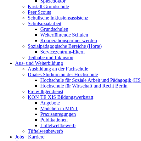
Spieledoktor
Kristall Grundschule
Peer Scouts
Schulische Inklusionsassistenz
Schulsozialarbeit
Grundschulen
Weiterführende Schulen
Kooperationspartner werden
Sozialpädagogische Bereiche (Horte)
Servicezentrum-Eltern
Teilhabe und Inklusion
Aus- und Weiterbildung
Ausbildung an der Fachschule
Duales Studium an der Hochschule
Hochschule für Soziale Arbeit und Pädagogik (H
Hochschule für Wirtschaft und Recht Berlin
Freiwilligendienst
KON TE XIS Bildungswerkstatt
Angebote
Mädchen in MINT
Praxisanregungen
Publikationen
Tüftelwettbewerb
Tüftelwettbewerb
Jobs · Karriere