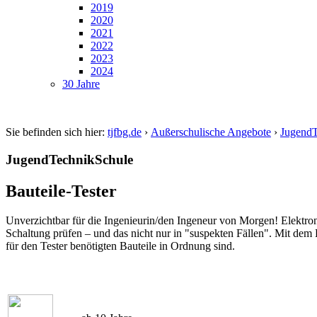
2019
2020
2021
2022
2023
2024
30 Jahre
Sie befinden sich hier:
tjfbg.de
›
Außerschulische Angebote
›
JugendT
JugendTechnikSchule
Bauteile-Tester
Unverzichtbar für die Ingenieurin/den Ingeneur von Morgen! Elektroni
Schaltung prüfen – und das nicht nur in "suspekten Fällen". Mit dem B
für den Tester benötigten Bauteile in Ordnung sind.