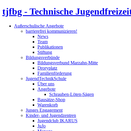
tjfbg - Technische Jugendfreizei
Außerschulische Angebote
barrierefrei kommunizieren!
News
Team
Publikationen
Stiftung
Bildungsverbünde
Bildungsverbund Marzahn-Mitte
Droryplatz
Familienförderung
JugendTechnikSchule
Über uns
Angebote
Schrauben-Löten-Sägen
Bausätze-Shop
Warenkorb
Junges Engagement
Kinder- und Jugendzentren
Jugendclub IKARUS
JuJo