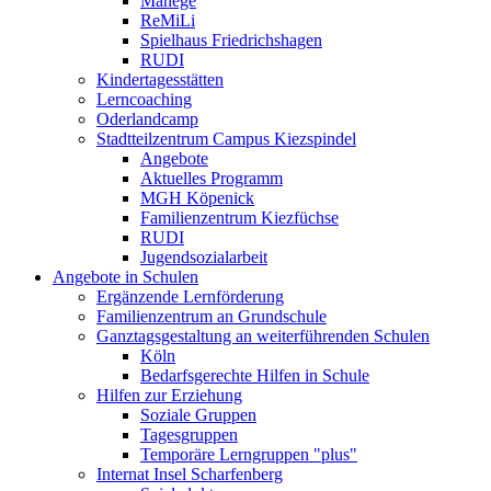
Manege
ReMiLi
Spielhaus Friedrichshagen
RUDI
Kindertagesstätten
Lerncoaching
Oderlandcamp
Stadtteilzentrum Campus Kiezspindel
Angebote
Aktuelles Programm
MGH Köpenick
Familienzentrum Kiezfüchse
RUDI
Jugendsozialarbeit
Angebote in Schulen
Ergänzende Lernförderung
Familienzentrum an Grundschule
Ganztagsgestaltung an weiterführenden Schulen
Köln
Bedarfsgerechte Hilfen in Schule
Hilfen zur Erziehung
Soziale Gruppen
Tagesgruppen
Temporäre Lerngruppen "plus"
Internat Insel Scharfenberg