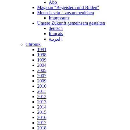
Abo
Magazin "Begeistern und Bilden"
Mensch sein – zusammenleben
Impressum
Unsere Zukunft gemeinsam gestalten
deutsch
français
العربية
Chronik
1991
1998
1999
2004
2005
2007
2009
2010
2011
2012
2013
2014
2015
2016
2017
2018