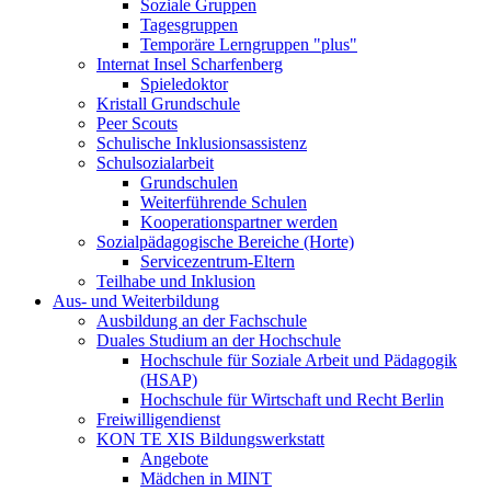
Soziale Gruppen
Tagesgruppen
Temporäre Lerngruppen "plus"
Internat Insel Scharfenberg
Spieledoktor
Kristall Grundschule
Peer Scouts
Schulische Inklusionsassistenz
Schulsozialarbeit
Grundschulen
Weiterführende Schulen
Kooperationspartner werden
Sozialpädagogische Bereiche (Horte)
Servicezentrum-Eltern
Teilhabe und Inklusion
Aus- und Weiterbildung
Ausbildung an der Fachschule
Duales Studium an der Hochschule
Hochschule für Soziale Arbeit und Pädagogik
(HSAP)
Hochschule für Wirtschaft und Recht Berlin
Freiwilligendienst
KON TE XIS Bildungswerkstatt
Angebote
Mädchen in MINT