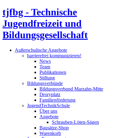
tjfbg - Technische
Jugendfreizeit und
Bildungsgesellschaft
Außerschulische Angebote
barrierefrei kommunizieren!
News
Team
Publikationen
Stiftung
Bildungsverbünde
Bildungsverbund Marzahn-Mitte
Droryplatz
Familienförderung
JugendTechnikSchule
Über uns
Angebote
Schrauben-Löten-Sägen
Bausätze-Shop
Warenkorb