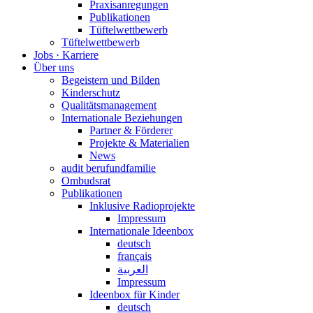
Praxisanregungen
Publikationen
Tüftelwettbewerb
Tüftelwettbewerb
Jobs · Karriere
Über uns
Begeistern und Bilden
Kinderschutz
Qualitätsmanagement
Internationale Beziehungen
Partner & Förderer
Projekte & Materialien
News
audit berufundfamilie
Ombudsrat
Publikationen
Inklusive Radioprojekte
Impressum
Internationale Ideenbox
deutsch
français
العربية
Impressum
Ideenbox für Kinder
deutsch