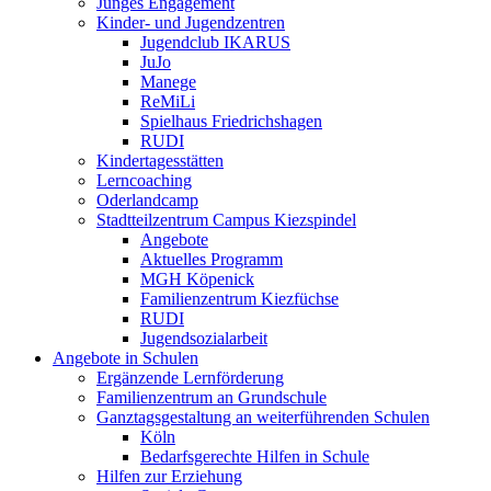
Junges Engagement
Kinder- und Jugendzentren
Jugendclub IKARUS
JuJo
Manege
ReMiLi
Spielhaus Friedrichshagen
RUDI
Kindertagesstätten
Lerncoaching
Oderlandcamp
Stadtteilzentrum Campus Kiezspindel
Angebote
Aktuelles Programm
MGH Köpenick
Familienzentrum Kiezfüchse
RUDI
Jugendsozialarbeit
Angebote in Schulen
Ergänzende Lernförderung
Familienzentrum an Grundschule
Ganztagsgestaltung an weiterführenden Schulen
Köln
Bedarfsgerechte Hilfen in Schule
Hilfen zur Erziehung