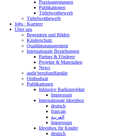
Praxisanregungen
Publikationen
Tüftelwettbewerb
Tüftelwettbewerb
Jobs · Karriere
Über uns
Begeistern und Bilden
Kinderschutz
Qualitätsmanagement
Internationale Beziehungen
Partner & Förderer
Projekte & Materialien
News
audit berufundfamilie
Ombudsrat
Publikationen
Inklusive Radioprojekte
Impressum
Internationale Ideenbox
deutsch
français
العربية
Impressum
Ideenbox für Kinder
deutsch