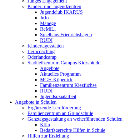
Junges Engagement
Kinder- und Jugendzentren
Jugendclub IKARUS
JuJo
Manege
ReMiLi
Spielhaus Friedrichshagen
RUDI
Kindertagesstätten
Lerncoaching
Oderlandcamp
Stadtteilzentrum Campus Kiezspindel
Angebote
Aktuelles Programm
MGH Köpenick
Familienzentrum Kiezfüchse
RUDI
Jugendsozialarbeit
Angebote in Schulen
Ergänzende Lernförderung
Familienzentrum an Grundschule
Ganztagsgestaltung an weiterführenden Schulen
Köln
Bedarfsgerechte Hilfen in Schule
Hilfen zur Erziehung