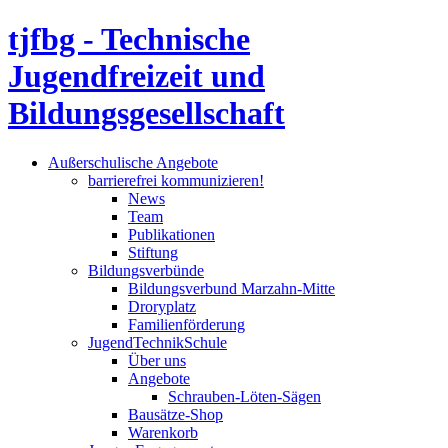
tjfbg - Technische
Jugendfreizeit und
Bildungsgesellschaft
Außerschulische Angebote
barrierefrei kommunizieren!
News
Team
Publikationen
Stiftung
Bildungsverbünde
Bildungsverbund Marzahn-Mitte
Droryplatz
Familienförderung
JugendTechnikSchule
Über uns
Angebote
Schrauben-Löten-Sägen
Bausätze-Shop
Warenkorb