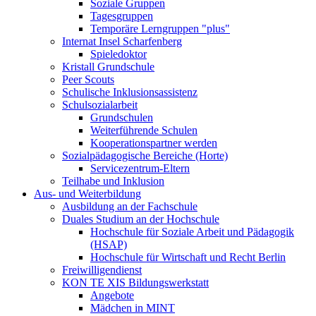
Soziale Gruppen
Tagesgruppen
Temporäre Lerngruppen "plus"
Internat Insel Scharfenberg
Spieledoktor
Kristall Grundschule
Peer Scouts
Schulische Inklusionsassistenz
Schulsozialarbeit
Grundschulen
Weiterführende Schulen
Kooperationspartner werden
Sozialpädagogische Bereiche (Horte)
Servicezentrum-Eltern
Teilhabe und Inklusion
Aus- und Weiterbildung
Ausbildung an der Fachschule
Duales Studium an der Hochschule
Hochschule für Soziale Arbeit und Pädagogik
(HSAP)
Hochschule für Wirtschaft und Recht Berlin
Freiwilligendienst
KON TE XIS Bildungswerkstatt
Angebote
Mädchen in MINT