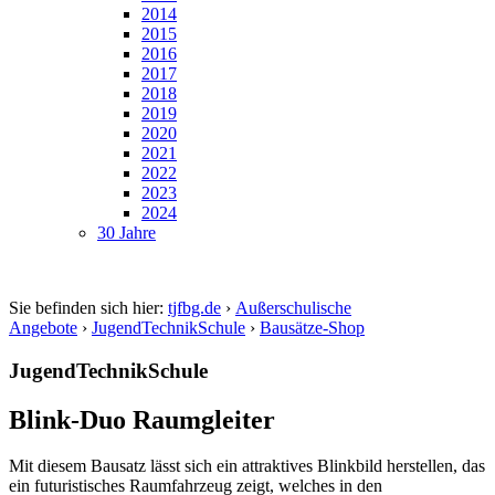
2014
2015
2016
2017
2018
2019
2020
2021
2022
2023
2024
30 Jahre
Sie befinden sich hier:
tjfbg.de
›
Außerschulische
Angebote
›
JugendTechnikSchule
›
Bausätze-Shop
JugendTechnikSchule
Blink-Duo Raumgleiter
Mit diesem Bausatz lässt sich ein attraktives Blinkbild herstellen, das
ein futuristisches Raumfahrzeug zeigt, welches in den