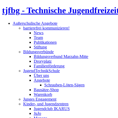
tjfbg - Technische Jugendfreizei
Außerschulische Angebote
barrierefrei kommunizieren!
News
Team
Publikationen
Stiftung
Bildungsverbünde
Bildungsverbund Marzahn-Mitte
Droryplatz
Familienförderung
JugendTechnikSchule
Über uns
Angebote
Schrauben-Löten-Sägen
Bausätze-Shop
Warenkorb
Junges Engagement
Kinder- und Jugendzentren
Jugendclub IKARUS
JuJo