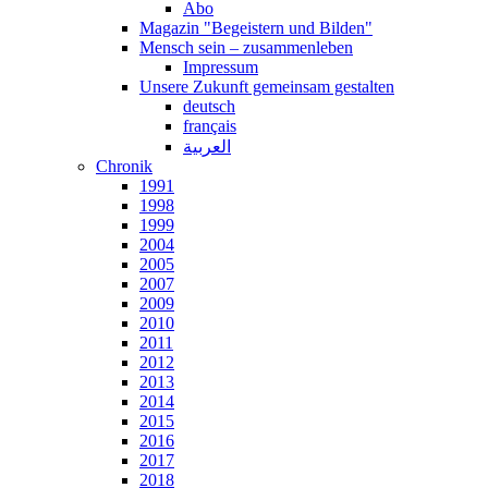
Abo
Magazin "Begeistern und Bilden"
Mensch sein – zusammenleben
Impressum
Unsere Zukunft gemeinsam gestalten
deutsch
français
العربية
Chronik
1991
1998
1999
2004
2005
2007
2009
2010
2011
2012
2013
2014
2015
2016
2017
2018