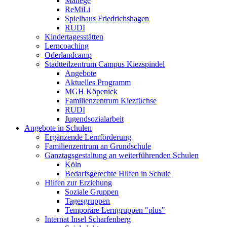
Manege
ReMiLi
Spielhaus Friedrichshagen
RUDI
Kindertagesstätten
Lerncoaching
Oderlandcamp
Stadtteilzentrum Campus Kiezspindel
Angebote
Aktuelles Programm
MGH Köpenick
Familienzentrum Kiezfüchse
RUDI
Jugendsozialarbeit
Angebote in Schulen
Ergänzende Lernförderung
Familienzentrum an Grundschule
Ganztagsgestaltung an weiterführenden Schulen
Köln
Bedarfsgerechte Hilfen in Schule
Hilfen zur Erziehung
Soziale Gruppen
Tagesgruppen
Temporäre Lerngruppen "plus"
Internat Insel Scharfenberg