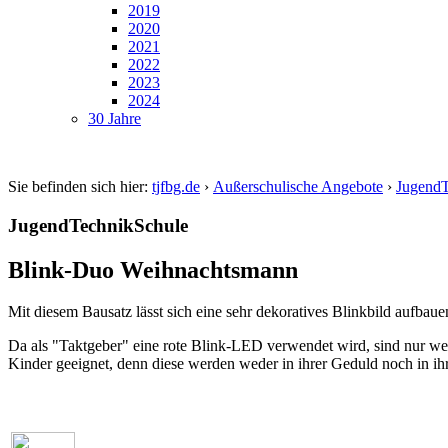
2019
2020
2021
2022
2023
2024
30 Jahre
Sie befinden sich hier:
tjfbg.de
›
Außerschulische Angebote
›
JugendT
JugendTechnikSchule
Blink-Duo Weihnachtsmann
Mit diesem Bausatz lässt sich eine sehr dekoratives Blinkbild aufb
Da als "Taktgeber" eine rote Blink-LED verwendet wird, sind nur wen
Kinder geeignet, denn diese werden weder in ihrer Geduld noch in ihr