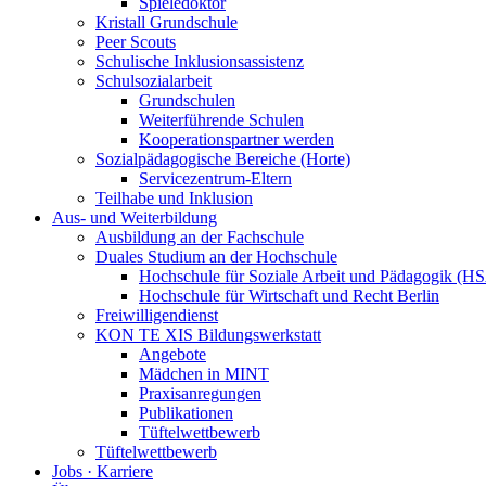
Spieledoktor
Kristall Grundschule
Peer Scouts
Schulische Inklusionsassistenz
Schulsozialarbeit
Grundschulen
Weiterführende Schulen
Kooperationspartner werden
Sozialpädagogische Bereiche (Horte)
Servicezentrum-Eltern
Teilhabe und Inklusion
Aus- und Weiterbildung
Ausbildung an der Fachschule
Duales Studium an der Hochschule
Hochschule für Soziale Arbeit und Pädagogik (H
Hochschule für Wirtschaft und Recht Berlin
Freiwilligendienst
KON TE XIS Bildungswerkstatt
Angebote
Mädchen in MINT
Praxisanregungen
Publikationen
Tüftelwettbewerb
Tüftelwettbewerb
Jobs · Karriere