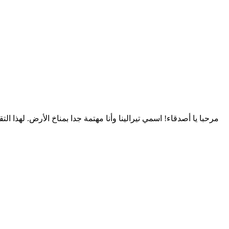
مرحبا يا أصدقاء! اسمي تيرالينا وأنا مهتمة جدا بمناخ الأرض. لهذا 