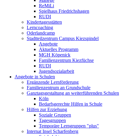
Manege
ReMiLi
Spielhaus Friedrichshagen
RUDI
Kindertagesstätten
Lerncoaching
Oderlandcamp
Stadtteilzentrum Campus Kiezspindel
Angebote
Aktuelles Programm
MGH Köpenick
Familienzentrum Kiezfüchse
RUDI
Jugendsozialarbeit
Angebote in Schulen
Ergänzende Lernförderung
Familienzentrum an Grundschule
Ganztagsgestaltung an weiterführenden Schulen
Köln
Bedarfsgerechte Hilfen in Schule
Hilfen zur Erziehung
Soziale Gruppen
Tagesgruppen
Temporäre Lerngruppen "plus"
Internat Insel Scharfenberg