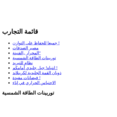
قائمة التجارب
جميعا للحفاظ على التوازن !
مصير الصدفات
المحرار „القنينة“
توربينات الطاقة الشمسية
نظام للتبريد
انتباه! جبل جليدي أمامكم !
ذوبان القمة الجليدية لكرينلاند
فيضانات مفيدة !
الاحتباس الحراري في إناء
توربينات الطاقة الشمسية