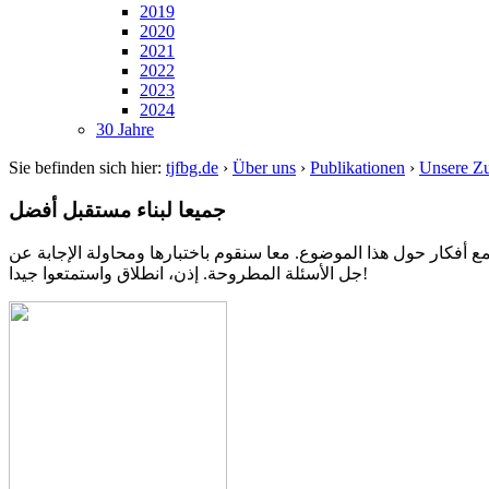
2019
2020
2021
2022
2023
2024
30 Jahre
Sie befinden sich hier:
tjfbg.de
›
Über uns
›
Publikationen
›
Unsere Zu
جميعا لبناء مستقبل أفضل
مع أفكار حول هذا الموضوع. معا سنقوم باختبارها ومحاولة الإجابة عن
جل الأسئلة المطروحة. إذن، انطلاق واستمتعوا جيدا!