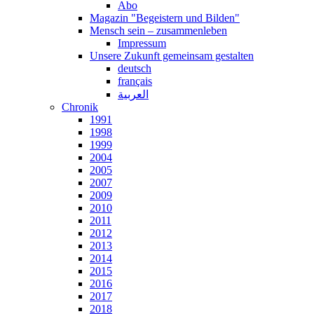
Abo
Magazin "Begeistern und Bilden"
Mensch sein – zusammenleben
Impressum
Unsere Zukunft gemeinsam gestalten
deutsch
français
العربية
Chronik
1991
1998
1999
2004
2005
2007
2009
2010
2011
2012
2013
2014
2015
2016
2017
2018