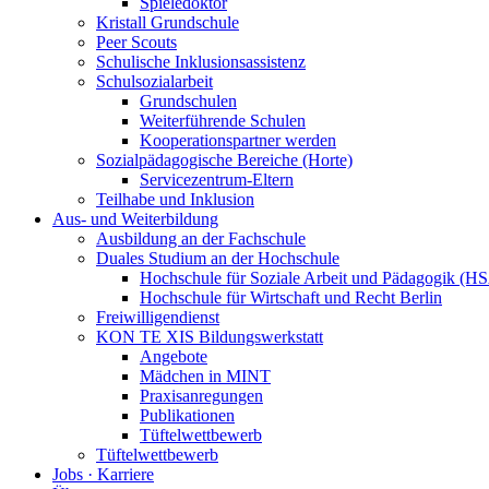
Spieledoktor
Kristall Grundschule
Peer Scouts
Schulische Inklusionsassistenz
Schulsozialarbeit
Grundschulen
Weiterführende Schulen
Kooperationspartner werden
Sozialpädagogische Bereiche (Horte)
Servicezentrum-Eltern
Teilhabe und Inklusion
Aus- und Weiterbildung
Ausbildung an der Fachschule
Duales Studium an der Hochschule
Hochschule für Soziale Arbeit und Pädagogik (H
Hochschule für Wirtschaft und Recht Berlin
Freiwilligendienst
KON TE XIS Bildungswerkstatt
Angebote
Mädchen in MINT
Praxisanregungen
Publikationen
Tüftelwettbewerb
Tüftelwettbewerb
Jobs · Karriere