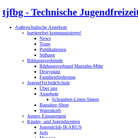
tjfbg - Technische Jugendfreizei
Außerschulische Angebote
barrierefrei kommunizieren!
News
Team
Publikationen
Stiftung
Bildungsverbünde
Bildungsverbund Marzahn-Mitte
Droryplatz
Familienförderung
JugendTechnikSchule
Über uns
Angebote
Schrauben-Löten-Sägen
Bausätze-Shop
Warenkorb
Junges Engagement
Kinder- und Jugendzentren
Jugendclub IKARUS
JuJo