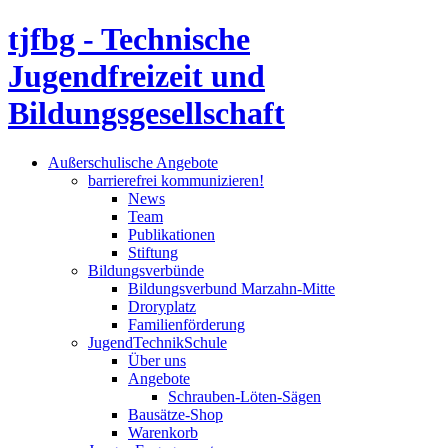
tjfbg - Technische
Jugendfreizeit und
Bildungsgesellschaft
Außerschulische Angebote
barrierefrei kommunizieren!
News
Team
Publikationen
Stiftung
Bildungsverbünde
Bildungsverbund Marzahn-Mitte
Droryplatz
Familienförderung
JugendTechnikSchule
Über uns
Angebote
Schrauben-Löten-Sägen
Bausätze-Shop
Warenkorb