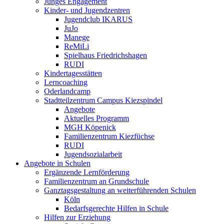
Junges Engagement
Kinder- und Jugendzentren
Jugendclub IKARUS
JuJo
Manege
ReMiLi
Spielhaus Friedrichshagen
RUDI
Kindertagesstätten
Lerncoaching
Oderlandcamp
Stadtteilzentrum Campus Kiezspindel
Angebote
Aktuelles Programm
MGH Köpenick
Familienzentrum Kiezfüchse
RUDI
Jugendsozialarbeit
Angebote in Schulen
Ergänzende Lernförderung
Familienzentrum an Grundschule
Ganztagsgestaltung an weiterführenden Schulen
Köln
Bedarfsgerechte Hilfen in Schule
Hilfen zur Erziehung