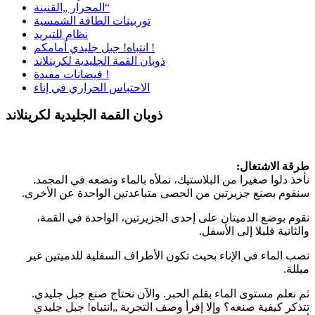
المحرار „القنينة“
توربينات الطاقة الشمسية
نظام للتبريد
انتباه! جبل جليدي أمامكم !
ذوبان القمة الجليدية لكرينلاند
فيضانات مفيدة !
الاحتباس الحراري في إناء
ذوبان القمة الجليدية لكرينلاند
طرقة الاشتغال:
نأخذ دلوا صغيرا من البلاستيك، نملأه بالماء ونضعه في المجمد.
سنقوم بصنع جزيرتين من الحصى متباعدتين الواحدة عن الأخرى.
نقوم بوضع الدميتان على إحدى الجزيرتين، الواحدة في القمة،
والثانية قليلا إلى الأسفل.
نصب الماء في الإناء بحيث تكون الأطراف السفلية للدميتين غير
مبللة.
ثم نعلم مستوى الماء بقلم الحبر. والآن نحتاج صنع جبل جليدي.
تتذكر كيفية صنعه؟ وإلا إقرأ وصف التجربة „انتباه! جبل جليدي