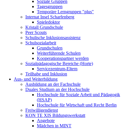
Soziale Gruppen
Tagesgruppen
Temporäre Lerngruppen "plus"
Internat Insel Scharfenberg
Spieledoktor
Kristall Grundschule
Peer Scouts
Schulische Inklusionsassistenz
Schulsozialarbeit
Grundschulen
Weiterführende Schulen
Kooperationspartner werden
Sozialpädagogische Bereiche (Horte)
Servicezentrum-Eltern
Teilhabe und Inklusion
Aus- und Weiterbildung
Ausbildung an der Fachschule
Duales Studium an der Hochschule
Hochschule für Soziale Arbeit und Pädagogik
(HSAP)
Hochschule für Wirtschaft und Recht Berlin
Freiwilligendienst
KON TE XIS Bildungswerkstatt
Angebote
Mädchen in MINT