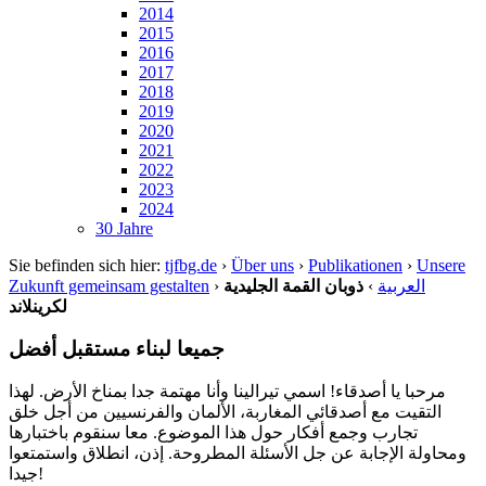
2014
2015
2016
2017
2018
2019
2020
2021
2022
2023
2024
30 Jahre
Sie befinden sich hier:
tjfbg.de
›
Über uns
›
Publikationen
›
Unsere
Zukunft gemeinsam gestalten
›
ذوبان القمة الجليدية
›
العربية
لكرينلاند
جميعا لبناء مستقبل أفضل
مرحبا يا أصدقاء! اسمي تيرالينا وأنا مهتمة جدا بمناخ الأرض. لهذا
التقيت مع أصدقائي المغاربة، الألمان والفرنسيين من أجل خلق
تجارب وجمع أفكار حول هذا الموضوع. معا سنقوم باختبارها
ومحاولة الإجابة عن جل الأسئلة المطروحة. إذن، انطلاق واستمتعوا
جيدا!