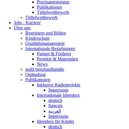
Praxisanregungen
Publikationen
Tüftelwettbewerb
Tüftelwettbewerb
Jobs · Karriere
Über uns
Begeistern und Bilden
Kinderschutz
Qualitätsmanagement
Internationale Beziehungen
Partner & Förderer
Projekte & Materialien
News
audit berufundfamilie
Ombudsrat
Publikationen
Inklusive Radioprojekte
Impressum
Internationale Ideenbox
deutsch
français
العربية
Impressum
Ideenbox für Kinder
deutsch