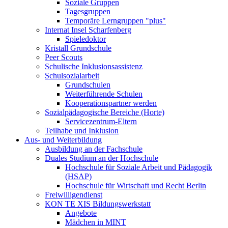
Soziale Gruppen
Tagesgruppen
Temporäre Lerngruppen "plus"
Internat Insel Scharfenberg
Spieledoktor
Kristall Grundschule
Peer Scouts
Schulische Inklusionsassistenz
Schulsozialarbeit
Grundschulen
Weiterführende Schulen
Kooperationspartner werden
Sozialpädagogische Bereiche (Horte)
Servicezentrum-Eltern
Teilhabe und Inklusion
Aus- und Weiterbildung
Ausbildung an der Fachschule
Duales Studium an der Hochschule
Hochschule für Soziale Arbeit und Pädagogik
(HSAP)
Hochschule für Wirtschaft und Recht Berlin
Freiwilligendienst
KON TE XIS Bildungswerkstatt
Angebote
Mädchen in MINT