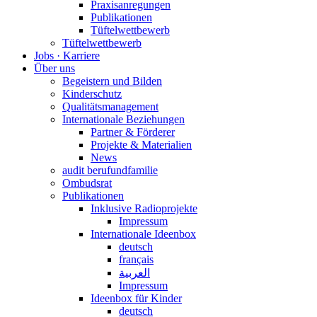
Praxisanregungen
Publikationen
Tüftelwettbewerb
Tüftelwettbewerb
Jobs · Karriere
Über uns
Begeistern und Bilden
Kinderschutz
Qualitätsmanagement
Internationale Beziehungen
Partner & Förderer
Projekte & Materialien
News
audit berufundfamilie
Ombudsrat
Publikationen
Inklusive Radioprojekte
Impressum
Internationale Ideenbox
deutsch
français
العربية
Impressum
Ideenbox für Kinder
deutsch