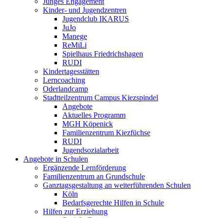
Junges Engagement
Kinder- und Jugendzentren
Jugendclub IKARUS
JuJo
Manege
ReMiLi
Spielhaus Friedrichshagen
RUDI
Kindertagesstätten
Lerncoaching
Oderlandcamp
Stadtteilzentrum Campus Kiezspindel
Angebote
Aktuelles Programm
MGH Köpenick
Familienzentrum Kiezfüchse
RUDI
Jugendsozialarbeit
Angebote in Schulen
Ergänzende Lernförderung
Familienzentrum an Grundschule
Ganztagsgestaltung an weiterführenden Schulen
Köln
Bedarfsgerechte Hilfen in Schule
Hilfen zur Erziehung