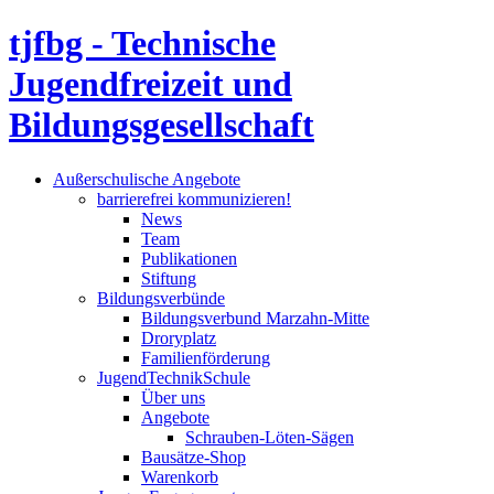
tjfbg - Technische
Jugendfreizeit und
Bildungsgesellschaft
Außerschulische Angebote
barrierefrei kommunizieren!
News
Team
Publikationen
Stiftung
Bildungsverbünde
Bildungsverbund Marzahn-Mitte
Droryplatz
Familienförderung
JugendTechnikSchule
Über uns
Angebote
Schrauben-Löten-Sägen
Bausätze-Shop
Warenkorb