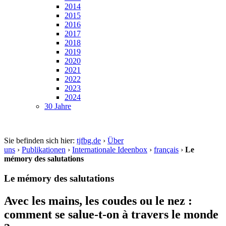
2014
2015
2016
2017
2018
2019
2020
2021
2022
2023
2024
30 Jahre
Sie befinden sich hier:
tjfbg.de
›
Über
uns
›
Publikationen
›
Internationale Ideenbox
›
français
›
Le
mémory des salutations
Le mémory des salutations
Avec les mains, les coudes ou le nez :
comment se salue-t-on à travers le monde