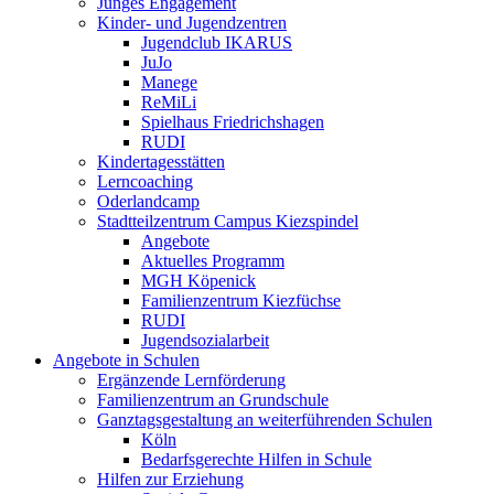
Junges Engagement
Kinder- und Jugendzentren
Jugendclub IKARUS
JuJo
Manege
ReMiLi
Spielhaus Friedrichshagen
RUDI
Kindertagesstätten
Lerncoaching
Oderlandcamp
Stadtteilzentrum Campus Kiezspindel
Angebote
Aktuelles Programm
MGH Köpenick
Familienzentrum Kiezfüchse
RUDI
Jugendsozialarbeit
Angebote in Schulen
Ergänzende Lernförderung
Familienzentrum an Grundschule
Ganztagsgestaltung an weiterführenden Schulen
Köln
Bedarfsgerechte Hilfen in Schule
Hilfen zur Erziehung