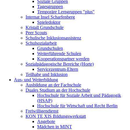
Soziale Gruppen
Tagesgruppen
Temporäre Lerngruppen "plus"
Internat Insel Scharfenberg
Spieledoktor
Kristall Grundschule
Peer Scouts
Schulische Inklusionsassistenz
Schulsozialarbeit
Grundschulen
Weiterführende Schulen
Kooperationspartner werden
Sozialpädagogische Bereiche (Horte)
Servicezentrum-Eltern
Teilhabe und Inklusion
Aus- und Weiterbildung
Ausbildung an der Fachschule
Duales Studium an der Hochschule
Hochschule für Soziale Arbeit und Pädagogik
(HSAP)
Hochschule für Wirtschaft und Recht Berlin
Freiwilligendienst
KON TE XIS Bildungswerkstatt
Angebote
Mädchen in MINT