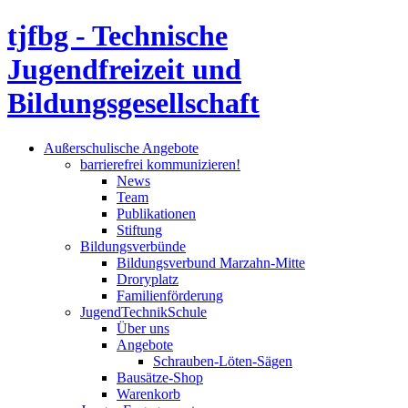
tjfbg - Technische
Jugendfreizeit und
Bildungsgesellschaft
Außerschulische Angebote
barrierefrei kommunizieren!
News
Team
Publikationen
Stiftung
Bildungsverbünde
Bildungsverbund Marzahn-Mitte
Droryplatz
Familienförderung
JugendTechnikSchule
Über uns
Angebote
Schrauben-Löten-Sägen
Bausätze-Shop
Warenkorb