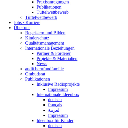
Praxisanregungen
Publikationen
Tüftelwettbewerb
Tüftelwettbewerb
Jobs · Karriere
Über uns
Begeistern und Bilden
Kinderschutz
Qualitätsmanagement
Internationale Beziehungen
Partner & Förderer
Projekte & Materialien
News
audit berufundfamilie
Ombudsrat
Publikationen
Inklusive Radioprojekte
Impressum
Internationale Ideenbox
deutsch
français
العربية
Impressum
Ideenbox für Kinder
deutsch