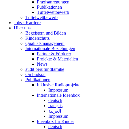
Praxisanregungen
Publikationen
Tüftelwettbewerb
Tüftelwettbewerb
Jobs · Karriere
Über uns
Begeistern und Bilden
Kinderschutz
Qualitätsmanagement
Internationale Beziehungen
Partner & Förderer
Projekte & Materialien
News
audit berufundfamilie
Ombudsrat
Publikationen
Inklusive Radioprojekte
Impressum
Internationale Ideenbox
deutsch
français
العربية
Impressum
Ideenbox für Kinder
deutsch