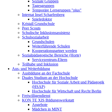
Soziale Gruppen
Tagesgruppen
Temporäre Lerngruppen "plus"
Internat Insel Scharfenberg
Spieledoktor
Kristall Grundschule
Peer Scouts
Schulische Inklusionsassistenz
Schulsozialarbeit
Grundschulen
Weiterführende Schulen
Kooperationspartner werden
Sozialpädagogische Bereiche (Horte)
Servicezentrum-Eltern
Teilhabe und Inklusion
Aus- und Weiterbildung
Ausbildung an der Fachschule
Duales Studium an der Hochschule
Hochschule für Soziale Arbeit und Pädagogik
(HSAP)
Hochschule für Wirtschaft und Recht Berlin
Freiwilligendienst
KON TE XIS Bildungswerkstatt
Angebote
Mädchen in MINT