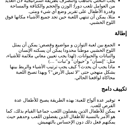
يجب التحلي بالتأهب والتصرف بطريقة استراتيجية لأن العديد
من العوامل تلعب دورا: الوزن والحجم والكثافة والمساحة
وقدرة الأطفال على تقرير وضع أي شيء ومتى.
مثلا، يمكن أن تنتهي اللعبة حين تجد جميع الأشياء مكانها فوق
اللوح الخشبي.
إطالة
الجمع بين لعبة التوازن و مواضيع وقصص: يمكن أن يمثل
اللوح الخشبي موطنا محدودا يمكن أن يسكنه الإنسان
والنباتات والحيوانات. (لهذا يجب تعيين معاني ملائمة للأشياء،
مثل: "إنسان" و"حيوان" و"نبات" …)
ماذا يجب أن يحدث؟ كيف يجب ترتيب الأشياء والربط بينها
بشكل منهجي حتى "لا تميل الأرض"؟ وبهذا تصبح اللعبة
محاكاة لواقعنا الحالي.
تكييف دامج
توفير عدة ألواح للعبة: بهذه الطريقة يصبح للأطفال عدة
الفرص للعب.
يمكن للأطفال الذين يفضلون اللعب جماعيا القيام بذلك، كما
هو الأمر بالنسبة للأطفال الذين يفضلون اللعب وحدهم حيث
يمكنهم فعل ذلك دون الإحساس بالتهميش.