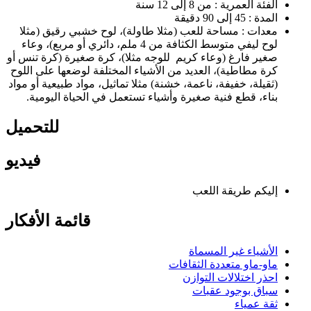
الفئة العمرية : من 8 إلى 12 سنة
المدة : 45 إلى 90 دقيقة
معدات : مساحة للعب (مثلا طاولة)، لوح خشبي رقيق (مثلا
لوح ليفي متوسط الكثافة من 4 ملم، دائري أو مربع)، وعاء
صغير فارغ (وعاء كريم للوجه مثلا)، كرة صغيرة (كرة تنس أو
كرة مطاطية)، العديد من الأشياء المختلفة لوضعها على اللوح
(ثقيلة، خفيفة، ناعمة، خشنة) مثلا تماثيل، مواد طبيعية أو مواد
بناء، قطع فنية صغيرة وأشياء تستعمل في الحياة اليومية.
للتحميل
فيديو
إليكم طريقة اللعب
قائمة الأفكار
الأشياء غير المسماة
ماو-ماو متعددة الثقافات
احذر اختلالات التوازن
سباق بوجود عقبات
ثقة عمياء