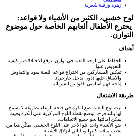
زهرة ورقية شَعرية
لوح خشبي، الكثير من الأشياء ولا قواعد:
يخترع الأطفال ألعابهم الخاصة حول موضوع
التوازن.
أهداف
الحفاظ على لوحة اللعبة في توازن، توقع الاختلالات و كيفية
التعويض عنها.
تمكين المشاركين من اختراع قواعد اللعبة سويا والتفاوض
والاتفاق عليها (دون تدخل خارجي).
إتاحة فهم أساسي للقوانين الفيزيائية.
طريقة الاشتغال
ثبت لوح اللعبة: ضع الكرة في فتحة الوعاء بطريقة لا تسمح
لها بالتدحرج. توضع نقطة اللوح المركزية على الكرة بحيث
يمكن امالتها نحو جميع الاتجاهات.
ضع الأشياء واحدا تلو الآخر على اللوح الخشبي. يمكّن هذا من
تجنب ميلانه كثيرا وبالتالي انزلاق الأشياء.