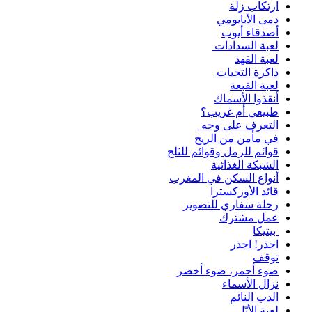
ارتكاب زلة
دمى الأبايومي
أصدقاء أيوب
لعبة السدادات
لعبة الفهد
ذاكرة التحيات
لعبة القبعة
أنقذوا الأسماك
طبيعي أم غريب؟
التعرف على وجه
في مأمن من الريح
قوائم للرمل وقوائم للثلج
الشبكة الغذائية
أنواع السكن في المغرب
قائد الأوركسترا
رحلة سفاري للتصوير
عمل مشترك
بيتيكا
احذر! احذر
توقف
ضوء أحمر، ضوء أخضر
نزال الأسماء
الدب النائم
لعبة الأيّل