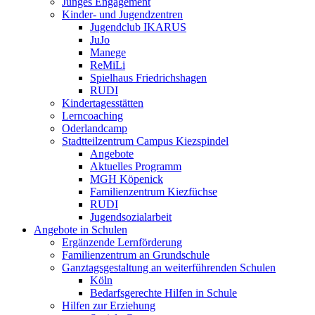
Junges Engagement
Kinder- und Jugendzentren
Jugendclub IKARUS
JuJo
Manege
ReMiLi
Spielhaus Friedrichshagen
RUDI
Kindertagesstätten
Lerncoaching
Oderlandcamp
Stadtteilzentrum Campus Kiezspindel
Angebote
Aktuelles Programm
MGH Köpenick
Familienzentrum Kiezfüchse
RUDI
Jugendsozialarbeit
Angebote in Schulen
Ergänzende Lernförderung
Familienzentrum an Grundschule
Ganztagsgestaltung an weiterführenden Schulen
Köln
Bedarfsgerechte Hilfen in Schule
Hilfen zur Erziehung