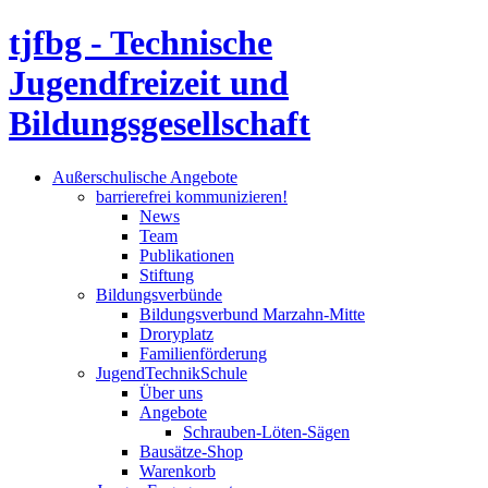
tjfbg - Technische
Jugendfreizeit und
Bildungsgesellschaft
Außerschulische Angebote
barrierefrei kommunizieren!
News
Team
Publikationen
Stiftung
Bildungsverbünde
Bildungsverbund Marzahn-Mitte
Droryplatz
Familienförderung
JugendTechnikSchule
Über uns
Angebote
Schrauben-Löten-Sägen
Bausätze-Shop
Warenkorb