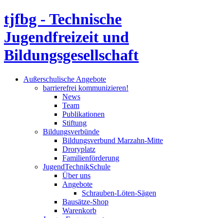
tjfbg - Technische
Jugendfreizeit und
Bildungsgesellschaft
Außerschulische Angebote
barrierefrei kommunizieren!
News
Team
Publikationen
Stiftung
Bildungsverbünde
Bildungsverbund Marzahn-Mitte
Droryplatz
Familienförderung
JugendTechnikSchule
Über uns
Angebote
Schrauben-Löten-Sägen
Bausätze-Shop
Warenkorb