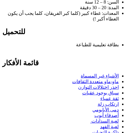
السن: 8 – 12 سنة
المدة: 20 – 30 دقيقة
المعدات: غطاء كبير (كلما كبر الفريقان، كلما يجب أن يكون
الغطاء أكبر !)
للتحميل
بطاقة تعليمية للطباعة
قائمة الأفكار
الأشياء غير المسماة
ماو-ماو متعددة الثقافات
احذر اختلالات التوازن
سباق بوجود عقبات
ثقة عمياء
ارتكاب زلة
دمى الأبايومي
أصدقاء أيوب
لعبة السدادات
لعبة الفهد
ذاكرة التحيات