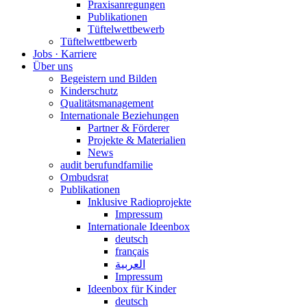
Praxisanregungen
Publikationen
Tüftelwettbewerb
Tüftelwettbewerb
Jobs · Karriere
Über uns
Begeistern und Bilden
Kinderschutz
Qualitätsmanagement
Internationale Beziehungen
Partner & Förderer
Projekte & Materialien
News
audit berufundfamilie
Ombudsrat
Publikationen
Inklusive Radioprojekte
Impressum
Internationale Ideenbox
deutsch
français
العربية
Impressum
Ideenbox für Kinder
deutsch