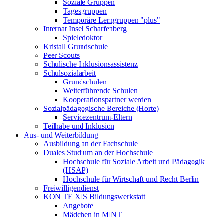
Soziale Gruppen
Tagesgruppen
Temporäre Lerngruppen "plus"
Internat Insel Scharfenberg
Spieledoktor
Kristall Grundschule
Peer Scouts
Schulische Inklusionsassistenz
Schulsozialarbeit
Grundschulen
Weiterführende Schulen
Kooperationspartner werden
Sozialpädagogische Bereiche (Horte)
Servicezentrum-Eltern
Teilhabe und Inklusion
Aus- und Weiterbildung
Ausbildung an der Fachschule
Duales Studium an der Hochschule
Hochschule für Soziale Arbeit und Pädagogik
(HSAP)
Hochschule für Wirtschaft und Recht Berlin
Freiwilligendienst
KON TE XIS Bildungswerkstatt
Angebote
Mädchen in MINT