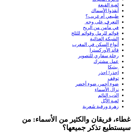
لعبة القبعة
أنقذوا الأسماك
طبيعي أم غريب؟
التعرف على وجه
في مأمن من الريح
قوائم للرمل وقوائم للثلج
الشبكة الغذائية
أنواع السكن في المغرب
قائد الأوركسترا
رحلة سفاري للتصوير
عمل مشترك
بيتيكا
احذر! احذر
توقف
ضوء أحمر، ضوء أخضر
نزال الأسماء
الدب النائم
لعبة الأيّل
زهرة ورقية شَعرية
غطاء، فريقان والكثير من الأسماء: من
سيستطيع تذكر جميعها؟