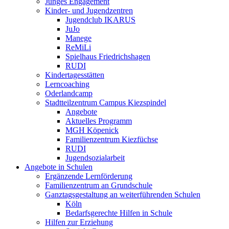
Junges Engagement
Kinder- und Jugendzentren
Jugendclub IKARUS
JuJo
Manege
ReMiLi
Spielhaus Friedrichshagen
RUDI
Kindertagesstätten
Lerncoaching
Oderlandcamp
Stadtteilzentrum Campus Kiezspindel
Angebote
Aktuelles Programm
MGH Köpenick
Familienzentrum Kiezfüchse
RUDI
Jugendsozialarbeit
Angebote in Schulen
Ergänzende Lernförderung
Familienzentrum an Grundschule
Ganztagsgestaltung an weiterführenden Schulen
Köln
Bedarfsgerechte Hilfen in Schule
Hilfen zur Erziehung