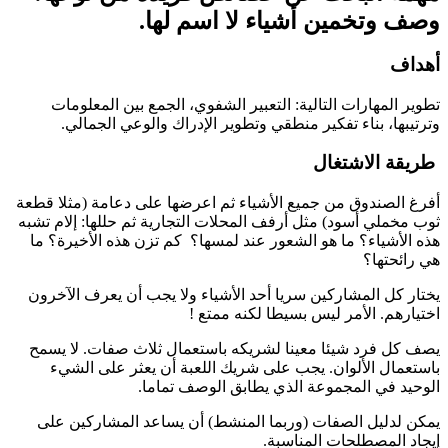
وصف وتخمين أشياء لا اسم لها.
أهداف
تطوير المهارات التالية: التعبير الشفوي، الجمع بين المعلومات
وترتيبها، بناء تفكير منطقي وتطوير الإدراك والوعي الجمالي.
طريقة الاشتغال
أفرغ الصندوق من جميع الأشياء ثم اعرضها على دعامة (مثلا قطعة
ثوب مخملي أسود) مثل أرفف المحلات التجارية ثم حللها: إلام تشبه
هذه الأشياء؟ ما هو الشعور عند لمسها؟ كم تزن هذه الأخيرة؟ ما
هي رائحتها؟
يختار كل المشاركين سريا أحد الأشياء ولا يجب أن يعرف الآخرون
اختيارهم. الأمر ليس بسيطا لكنه ممتع !
يصف كل فرد شيئا معينا لشريكه باستعمال ثلاث صفات. لا يسمح
باستعمال الألوان. يجب على شريك اللعبة أن يعثر على الشيء
الوحيد في المجموعة الذي يطابق الوصف تماما.
يمكن لدليل الصفات (وربما المنشط) أن يساعد المشاركين على
إيجاد المصطلحات المناسبة.