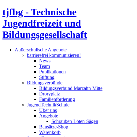
tjfbg - Technische
Jugendfreizeit und
Bildungsgesellschaft
Außerschulische Angebote
barrierefrei kommunizieren!
News
Team
Publikationen
Stiftung
Bildungsverbünde
Bildungsverbund Marzahn-Mitte
Droryplatz
Familienförderung
JugendTechnikSchule
Über uns
Angebote
Schrauben-Löten-Sägen
Bausätze-Shop
Warenkorb