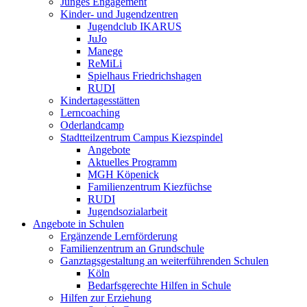
Junges Engagement
Kinder- und Jugendzentren
Jugendclub IKARUS
JuJo
Manege
ReMiLi
Spielhaus Friedrichshagen
RUDI
Kindertagesstätten
Lerncoaching
Oderlandcamp
Stadtteilzentrum Campus Kiezspindel
Angebote
Aktuelles Programm
MGH Köpenick
Familienzentrum Kiezfüchse
RUDI
Jugendsozialarbeit
Angebote in Schulen
Ergänzende Lernförderung
Familienzentrum an Grundschule
Ganztagsgestaltung an weiterführenden Schulen
Köln
Bedarfsgerechte Hilfen in Schule
Hilfen zur Erziehung