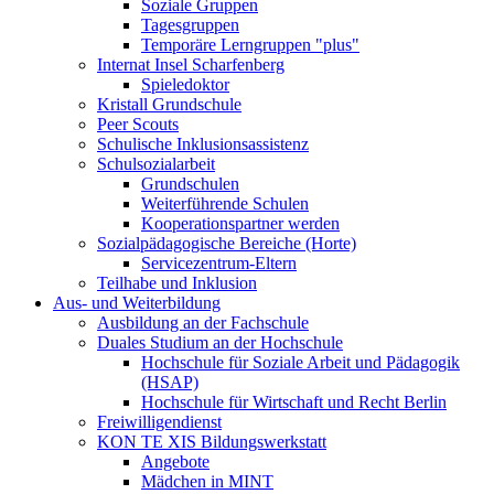
Soziale Gruppen
Tagesgruppen
Temporäre Lerngruppen "plus"
Internat Insel Scharfenberg
Spieledoktor
Kristall Grundschule
Peer Scouts
Schulische Inklusionsassistenz
Schulsozialarbeit
Grundschulen
Weiterführende Schulen
Kooperationspartner werden
Sozialpädagogische Bereiche (Horte)
Servicezentrum-Eltern
Teilhabe und Inklusion
Aus- und Weiterbildung
Ausbildung an der Fachschule
Duales Studium an der Hochschule
Hochschule für Soziale Arbeit und Pädagogik
(HSAP)
Hochschule für Wirtschaft und Recht Berlin
Freiwilligendienst
KON TE XIS Bildungswerkstatt
Angebote
Mädchen in MINT