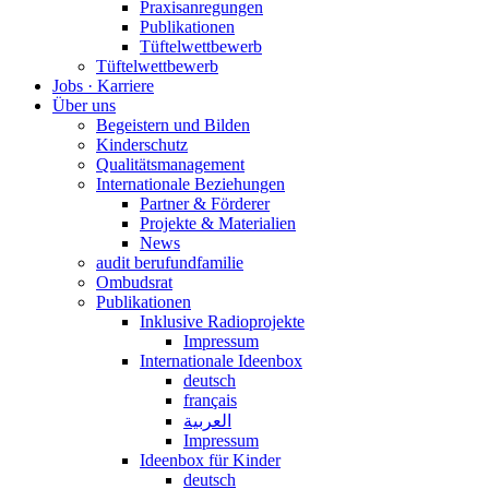
Praxisanregungen
Publikationen
Tüftelwettbewerb
Tüftelwettbewerb
Jobs · Karriere
Über uns
Begeistern und Bilden
Kinderschutz
Qualitätsmanagement
Internationale Beziehungen
Partner & Förderer
Projekte & Materialien
News
audit berufundfamilie
Ombudsrat
Publikationen
Inklusive Radioprojekte
Impressum
Internationale Ideenbox
deutsch
français
العربية
Impressum
Ideenbox für Kinder
deutsch