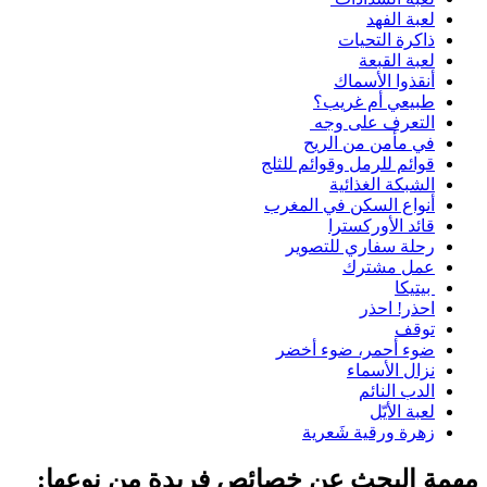
لعبة الفهد
ذاكرة التحيات
لعبة القبعة
أنقذوا الأسماك
طبيعي أم غريب؟
التعرف على وجه
في مأمن من الريح
قوائم للرمل وقوائم للثلج
الشبكة الغذائية
أنواع السكن في المغرب
قائد الأوركسترا
رحلة سفاري للتصوير
عمل مشترك
بيتيكا
احذر! احذر
توقف
ضوء أحمر، ضوء أخضر
نزال الأسماء
الدب النائم
لعبة الأيّل
زهرة ورقية شَعرية
مهمة البحث عن خصائص فريدة من نوعها: