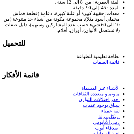
الفئة العمرية : من 8 الى 12 سنة .
المدة : 45 إلى 90 دقيقة .
معدات: حقيبة كبيرة أو علبة كبيرة، دعامة (قطعة قماش
مخملي أسود مثلا)، مجموعة مكونة من أشياء جد متنوعة (من
10 الى 60 شيء حسب عدد المشاركين وسنهم)، دليل صفات
(لا تستعمل الألوان)، أوراق، أقلام.
للتحميل
بطاقة تعليمية للطباعة
قائمة الصفات
قائمة الأفكار
الأشياء غير المسماة
ماو-ماو متعددة الثقافات
احذر اختلالات التوازن
سباق بوجود عقبات
ثقة عمياء
ارتكاب زلة
دمى الأبايومي
أصدقاء أيوب
لعبة السدادات